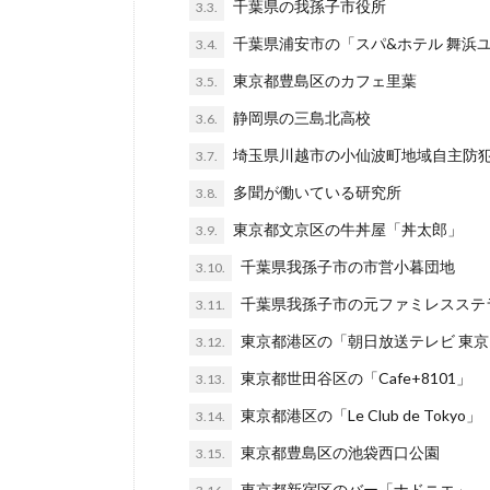
千葉県の我孫子市役所
3.3.
千葉県浦安市の「スパ&ホテル 舞浜
3.4.
東京都豊島区のカフェ里葉
3.5.
静岡県の三島北高校
3.6.
埼玉県川越市の小仙波町地域自主防
3.7.
多聞が働いている研究所
3.8.
東京都文京区の牛丼屋「丼太郎」
3.9.
千葉県我孫子市の市営小暮団地
3.10.
千葉県我孫子市の元ファミレスステ
3.11.
東京都港区の「朝日放送テレビ 東
3.12.
東京都世田谷区の「Cafe+8101」
3.13.
東京都港区の「Le Club de Tokyo」
3.14.
東京都豊島区の池袋西口公園
3.15.
東京都新宿区のバー「ナドニエ」