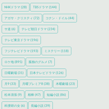
NHKドラマ
(28)
TBSドラマ
(144)
アガサ・クリスティ
(72)
コナン・ドイル
(44)
サ道
(6)
テレビ朝日ドラマ
(234)
テレビ東京ドラマ
(196)
フジテレビドラマ
(193)
ミステリー
(118)
ロケ地
(895)
孤独のグルメ
(7)
日曜劇場
(31)
日本テレビドラマ
(126)
月9
(33)
月曜プレミア8
(38)
木曜劇場
(23)
松本清張
(9)
相棒
(47)
短編小説
(86)
科捜研の女
(6)
長編小説
(39)