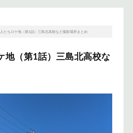
人たちロケ地（第1話）三島北高校など撮影場所まとめ
ケ地（第1話）三島北高校な