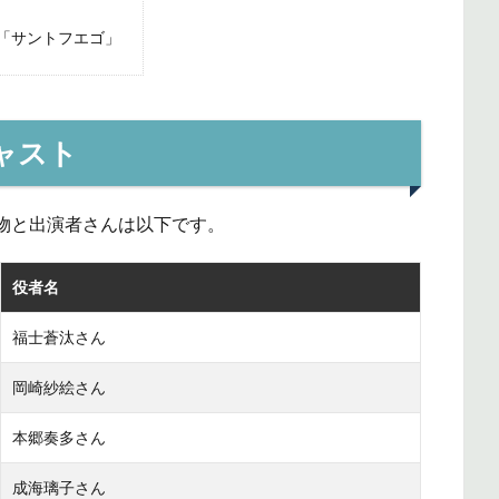
「サントフエゴ」
ャスト
物と出演者さんは以下です。
役者名
福士蒼汰さん
岡崎紗絵さん
本郷奏多さん
成海璃子さん