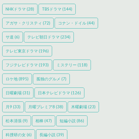
NHKドラマ
(28)
TBSドラマ
(144)
アガサ・クリスティ
(72)
コナン・ドイル
(44)
サ道
(6)
テレビ朝日ドラマ
(234)
テレビ東京ドラマ
(196)
フジテレビドラマ
(193)
ミステリー
(118)
ロケ地
(895)
孤独のグルメ
(7)
日曜劇場
(31)
日本テレビドラマ
(126)
月9
(33)
月曜プレミア8
(38)
木曜劇場
(23)
松本清張
(9)
相棒
(47)
短編小説
(86)
科捜研の女
(6)
長編小説
(39)