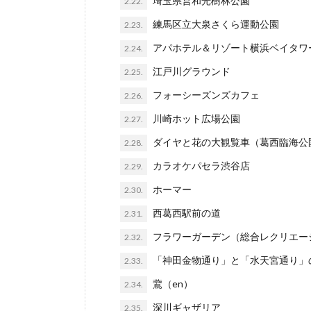
埼玉県営和光樹林公園
2.22.
練馬区立大泉さくら運動公園
2.23.
アパホテル＆リゾート横浜ベイタワ
2.24.
江戸川グラウンド
2.25.
フォーシーズンズカフェ
2.26.
川崎ホット広場公園
2.27.
ダイヤと花の大観覧車（葛西臨海公
2.28.
カラオケパセラ渋谷店
2.29.
ホーマー
2.30.
西葛西駅前の道
2.31.
フラワーガーデン（総合レクリエー
2.32.
「神田金物通り」と「水天宮通り」
2.33.
鷰（en）
2.34.
深川ギャザリア
2.35.