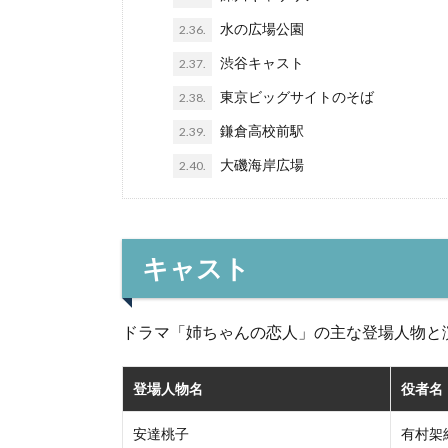
水の広場公園
2.36.
渋谷キャスト
2.37.
東京ビッグサイトのそば
2.38.
鎌倉高校前駅
2.39.
大磯海岸広場
2.40.
キャスト
ドラマ「姉ちゃんの恋人」の主な登場人物と
登場人物名
役者名
安達桃子
有村架