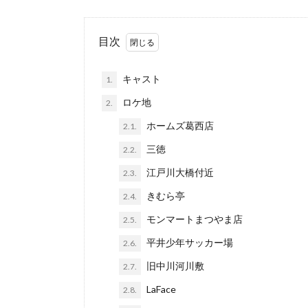
目次
キャスト
1.
ロケ地
2.
ホームズ葛西店
2.1.
三徳
2.2.
江戸川大橋付近
2.3.
きむら亭
2.4.
モンマートまつやま店
2.5.
平井少年サッカー場
2.6.
旧中川河川敷
2.7.
LaFace
2.8.