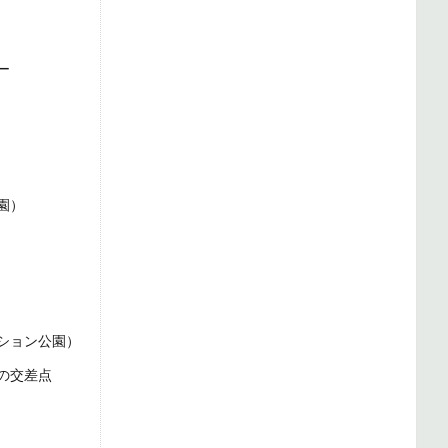
ー
園）
ション公園）
の交差点