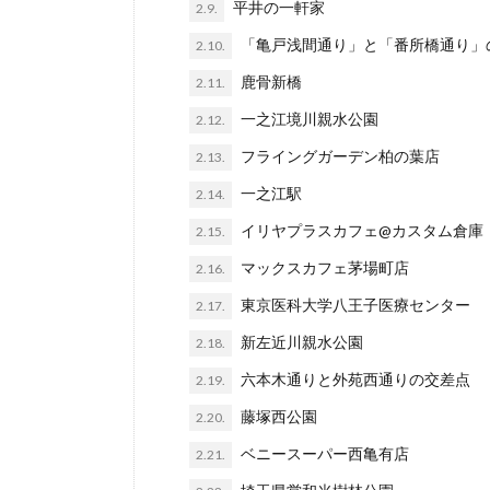
平井の一軒家
2.9.
「亀戸浅間通り」と「番所橋通り」
2.10.
鹿骨新橋
2.11.
一之江境川親水公園
2.12.
フライングガーデン柏の葉店
2.13.
一之江駅
2.14.
イリヤプラスカフェ@カスタム倉庫
2.15.
マックスカフェ茅場町店
2.16.
東京医科大学八王子医療センター
2.17.
新左近川親水公園
2.18.
六本木通りと外苑西通りの交差点
2.19.
藤塚西公園
2.20.
ベニースーパー西亀有店
2.21.