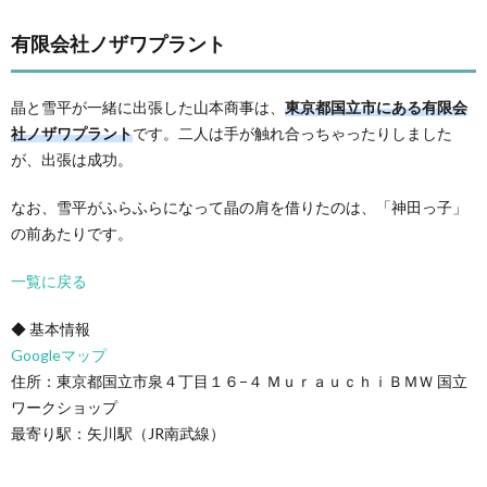
有限会社ノザワプラント
晶と雪平が一緒に出張した山本商事は、
東京都国立市にある有限会
社ノザワプラント
です。二人は手が触れ合っちゃったりしました
が、出張は成功。
なお、雪平がふらふらになって晶の肩を借りたのは、「神田っ子」
の前あたりです。
一覧に戻る
◆ 基本情報
Googleマップ
住所：東京都国立市泉４丁目１６−４ ＭｕｒａｕｃｈｉＢＭＷ 国立
ワークショップ
最寄り駅：矢川駅（JR南武線）