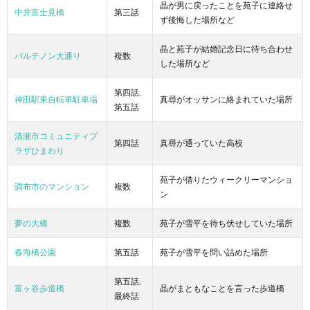
晶が男に戻ったことを苑子に連絡せ
中井富士見橋
第三話
ず後悔した場所など
晶と苑子が結婚記念日に待ち合わせ
パルテノン大通り
複数
した場所など
第四話,
神田駅東自転車駐車場
真尋がオッサンに絡まれていた場所
第五話
清瀬市コミュニティプ
第四話
真尋が通っていた高校
ラザひまわり
苑子が借りたウィークリーマンショ
調布市のマンション
複数
ン
夢の大橋
複数
苑子が雪平を待ち伏せしていた場所
春海橋公園
第五話
苑子が雪平を問い詰めた場所
第五話,
富ヶ谷歩道橋
晶がまともなことを言った歩道橋
最終話