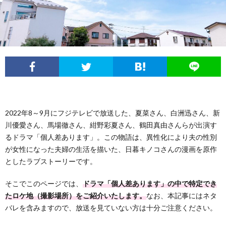
フ
問
ィ
い
ー
合
ル
わ
2022年8～9月にフジテレビで放送した、夏菜さん、白洲迅さん、新
せ
川優愛さん、馬場徹さん、紺野彩夏さん、鶴田真由さんらが出演す
るドラマ「個人差あります」。この物語は、異性化により夫の性別
が女性になった夫婦の生活を描いた、日暮キノコさんの漫画を原作
としたラブストーリーです。
そこでこのページでは、
ドラマ「個人差あります」の中で特定でき
たロケ地（撮影場所）をご紹介いたします。
なお、本記事にはネタ
バレを含みますので、放送を見ていない方は十分ご注意ください。