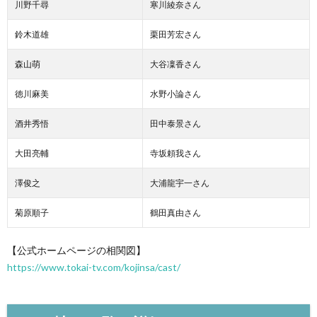
川野千尋
寒川綾奈さん
鈴木道雄
栗田芳宏さん
森山萌
大谷凜香さん
徳川麻美
水野小論さん
酒井秀悟
田中泰景さん
大田亮輔
寺坂頼我さん
澤俊之
大浦龍宇一さん
菊原順子
鶴田真由さん
【公式ホームページの相関図】
https://www.tokai-tv.com/kojinsa/cast/