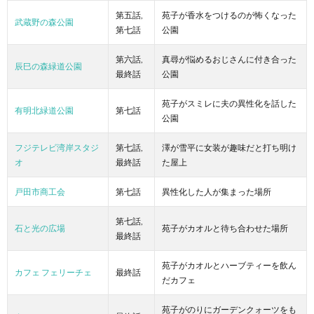
第五話,
苑子が香水をつけるのが怖くなった
武蔵野の森公園
第七話
公園
第六話,
真尋が悩めるおじさんに付き合った
辰巳の森緑道公園
最終話
公園
苑子がスミレに夫の異性化を話した
有明北緑道公園
第七話
公園
フジテレビ湾岸スタジ
第七話,
澤が雪平に女装が趣味だと打ち明け
オ
最終話
た屋上
戸田市商工会
第七話
異性化した人が集まった場所
第七話,
石と光の広場
苑子がカオルと待ち合わせた場所
最終話
苑子がカオルとハーブティーを飲ん
カフェ フェリーチェ
最終話
だカフェ
苑子がのりにガーデンクォーツをも