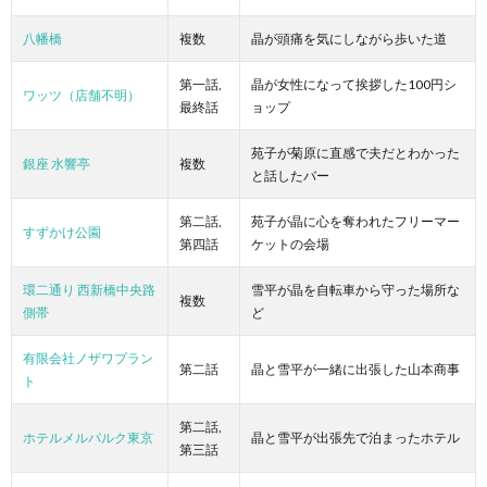
八幡橋
複数
晶が頭痛を気にしながら歩いた道
第一話,
晶が女性になって挨拶した100円シ
ワッツ（店舗不明）
最終話
ョップ
苑子が菊原に直感で夫だとわかった
銀座 水響亭
複数
と話したバー
第二話,
苑子が晶に心を奪われたフリーマー
すずかけ公園
第四話
ケットの会場
環二通り 西新橋中央路
雪平が晶を自転車から守った場所な
複数
側帯
ど
有限会社ノザワプラン
第二話
晶と雪平が一緒に出張した山本商事
ト
第二話,
ホテルメルパルク東京
晶と雪平が出張先で泊まったホテル
第三話