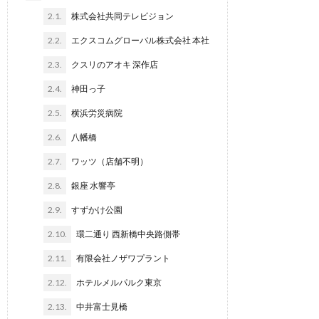
2.1.
株式会社共同テレビジョン
2.2.
エクスコムグローバル株式会社 本社
2.3.
クスリのアオキ 深作店
2.4.
神田っ子
2.5.
横浜労災病院
2.6.
八幡橋
2.7.
ワッツ（店舗不明）
2.8.
銀座 水響亭
2.9.
すずかけ公園
2.10.
環二通り 西新橋中央路側帯
2.11.
有限会社ノザワプラント
2.12.
ホテルメルパルク東京
2.13.
中井富士見橋