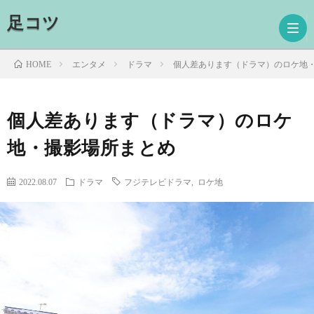
足コツ
エンタメ
ドラマ
個人差あります（ドラマ）のロケ地
HOME
ホ
個人差あります（ドラマ）のロケ
地・撮影場所まとめ
ー
ド
ム
ラ
映
2022.08.07
ドラマ
フジテレビドラマ
,
ロケ地
マ
画
読
書
プ
ロ
お