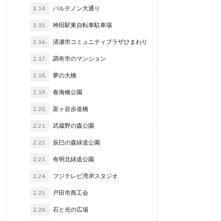
2.14.
パルテノン大通り
2.15.
神田駅東自転車駐車場
2.16.
清瀬市コミュニティプラザひまわり
2.17.
調布市のマンション
2.18.
夢の大橋
2.19.
春海橋公園
2.20.
富ヶ谷歩道橋
2.21.
武蔵野の森公園
2.22.
辰巳の森緑道公園
2.23.
有明北緑道公園
2.24.
フジテレビ湾岸スタジオ
2.25.
戸田市商工会
2.26.
石と光の広場