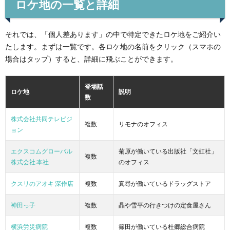
ロケ地の一覧と詳細
それでは、「個人差あります」の中で特定できたロケ地をご紹介い
たします。まずは一覧です。各ロケ地の名前をクリック（スマホの
場合はタップ）すると、詳細に飛ぶことができます。
登場話
ロケ地
説明
数
株式会社共同テレビジ
複数
リモナのオフィス
ョン
エクスコムグローバル
菊原が働いている出版社「文虹社」
複数
株式会社 本社
のオフィス
クスリのアオキ 深作店
複数
真尋が働いているドラッグストア
神田っ子
複数
晶や雪平の行きつけの定食屋さん
横浜労災病院
複数
篠田が働いている杜郷総合病院