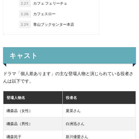
2.27.
カフェ フェリーチェ
2.28.
カフェスロー
2.29.
青山ブックセンター本店
キャスト
ドラマ「個人差あります」の主な登場人物と演じられている役者さ
んは以下です。
登場人物名
役者名
磯森晶（女性）
夏菜さん
磯森晶（男性）
白洲迅さん
磯森苑子
新川優愛さん