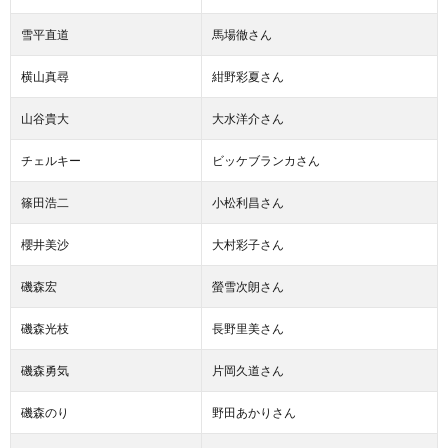
雪平直道
馬場徹さん
横山真尋
紺野彩夏さん
山谷貴大
大水洋介さん
チェルキー
ビッケブランカさん
篠田浩二
小松利昌さん
櫻井美沙
大村彩子さん
磯森宏
螢雪次朗さん
磯森光枝
長野里美さん
磯森勇気
片岡久道さん
磯森のり
野田あかりさん