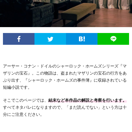
フ
問
ィ
い
ー
合
ル
わ
アーサー・コナン・ドイルのシャーロック・ホームズシリーズ『マ
せ
ザリンの宝石』。この物語は、盗まれたマザリンの宝石の行方をあ
ぶり出す、『シャーロック・ホームズの事件簿』に収録されている
短編小説です。
そこでこのページでは、
結末など本作品の解説と考察を行います。
すべてネタバレになりますので、「まだ読んでない」という方は十
分にご注意ください。