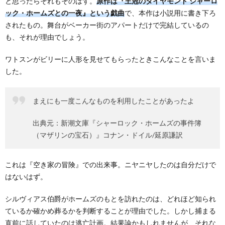
と思ったらそれもそのはず。
原作は『王冠のダイヤモンド シャーロ
ック・ホームズとの一夜』という戯曲
で、本作は小説用に書き下ろ
されたもの。舞台がベーカー街のアパートだけで完結しているの
も、それが理由でしょう。
ワトスンがビリーに人形を見せてもらったときこんなことを言いま
した。
まえにも一度こんなものを利用したことがあったよ
出典元：新潮文庫『シャーロック・ホームズの事件簿
（マザリンの宝石）』コナン・ドイル/延原謙訳
これは『空き家の冒険』での出来事。ニヤニヤしたのは自分だけで
はないはず。
シルヴィアス伯爵がホームズのもとを訪れたのは、どれほど知られ
ているか確かめ葬るかを判断することが理由でした。しかし捕まる
直前に話していたのは逃亡計画。結果論かもしれませんが、それな