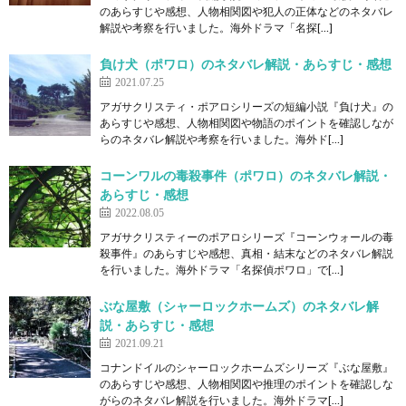
のあらすじや感想、人物相関図や犯人の正体などのネタバレ
解説や考察を行いました。海外ドラマ「名探[…]
負け犬（ポワロ）のネタバレ解説・あらすじ・感想
2021.07.25
アガサクリスティ・ポアロシリーズの短編小説『負け犬』の
あらすじや感想、人物相関図や物語のポイントを確認しなが
らのネタバレ解説や考察を行いました。海外ド[…]
コーンワルの毒殺事件（ポワロ）のネタバレ解説・
あらすじ・感想
2022.08.05
アガサクリスティーのポアロシリーズ『コーンウォールの毒
殺事件』のあらすじや感想、真相・結末などのネタバレ解説
を行いました。海外ドラマ「名探偵ポワロ」で[…]
ぶな屋敷（シャーロックホームズ）のネタバレ解
説・あらすじ・感想
2021.09.21
コナンドイルのシャーロックホームズシリーズ『ぶな屋敷』
のあらすじや感想、人物相関図や推理のポイントを確認しな
がらのネタバレ解説を行いました。海外ドラマ[…]