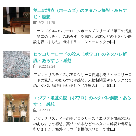
第二の汚点（ホームズ）のネタバレ解説・あらす
じ・感想
2021.11.28
コナンドイルのシャーロックホームズシリーズ『第二の汚点
（第二のしみ）』のあらすじや感想、結末などのネタバレ解
説を行いました。海外ドラマ「シャーロックホ[…]
ヒッコリーロードの殺人（ポワロ）のネタバレ解
説・あらすじ・感想
2022.12.24
アガサクリスティのポアロシリーズ長編小説『ヒッコリーロ
ードの殺人』のあらすじや感想、人物相関図やトリックなど
のネタバレ解説を行いました（考察含む）。海[…]
エジプト墳墓の謎（ポワロ）のネタバレ解説・あら
すじ・感想
2022.11.21
アガサクリスティーのポアロシリーズ『エジプト墳墓の謎』
のあらすじや感想、真相・結末などのネタバレ解説や考察を
行いました。海外ドラマ「名探偵ポワロ」で放[…]