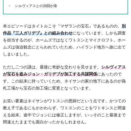
シルヴィアスとの決闘が港
本エピソードはタイトルこそ『マザランの宝石』であるものの、
別
作品『三人ガリデブ』との組み合わせ
になっています。しかも調査
を担当するのが、ホームズではなくワトスンとマイクロフト。ホー
ムズは強迫観念にとらわれていたため、ハイランド地方へ旅に出て
しまいました。
ただし二つの謎は、最後に奇妙な交わりを見せます。
シルヴィアス
が宝石を盗みジョン・ガリデブが加工する共謀関係
にあったので
す。この結末に持っていくため、ネイサンの家の地下にあるのが偽
札工場から宝石の加工場に変更となっています。
お笑い要素はネイサンがワトスンの恩師だという点です。かつての
教え子であるにもかかわらず、ワトスンのことをワトキンスと間違
える始末。途中でジョンには修正しますが、いっそのこと最後まで
間違えたままでも面白かったかもしれません。