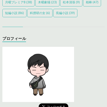
月曜プレミア8
(38)
木曜劇場
(23)
松本清張
(9)
相棒
(47)
短編小説
(86)
科捜研の女
(6)
長編小説
(39)
プロフィール