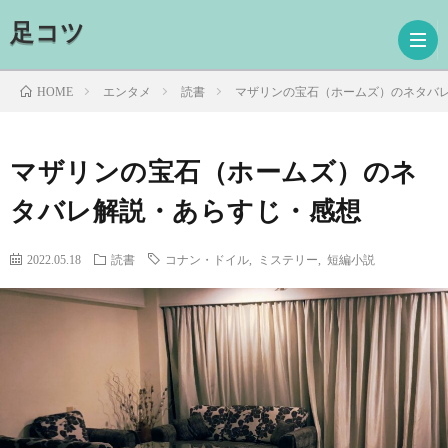
足コツ
エンタメ
読書
マザリンの宝石（ホームズ）のネタバ
HOME
ホ
マザリンの宝石（ホームズ）のネ
タバレ解説・あらすじ・感想
ー
ド
ム
ラ
映
2022.05.18
読書
コナン・ドイル
,
ミステリー
,
短編小説
マ
画
読
書
プ
ロ
お