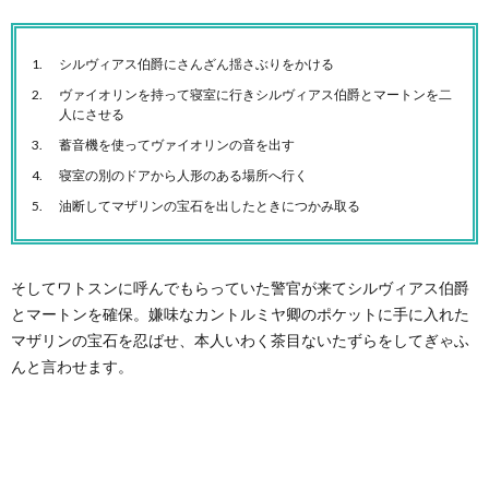
シルヴィアス伯爵にさんざん揺さぶりをかける
ヴァイオリンを持って寝室に行きシルヴィアス伯爵とマートンを二
人にさせる
蓄音機を使ってヴァイオリンの音を出す
寝室の別のドアから人形のある場所へ行く
油断してマザリンの宝石を出したときにつかみ取る
そしてワトスンに呼んでもらっていた警官が来てシルヴィアス伯爵
とマートンを確保。嫌味なカントルミヤ卿のポケットに手に入れた
マザリンの宝石を忍ばせ、本人いわく茶目ないたずらをしてぎゃふ
んと言わせます。