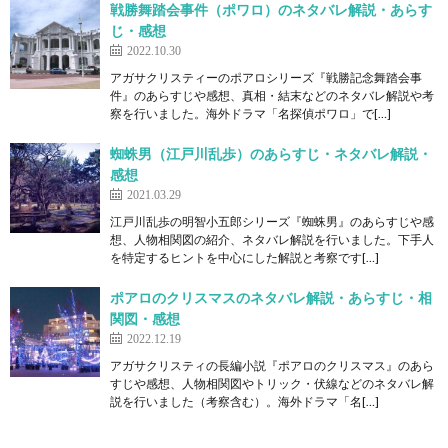
戦勝舞踏会事件（ポワロ）のネタバレ解説・あらす
じ・感想
2022.10.30
アガサクリスティーのポアロシリーズ『戦勝記念舞踏会事
件』のあらすじや感想、真相・結末などのネタバレ解説や考
察を行いました。海外ドラマ「名探偵ポワロ」で[…]
蜘蛛男（江戸川乱歩）のあらすじ・ネタバレ解説・
感想
2021.03.29
江戸川乱歩の明智小五郎シリーズ『蜘蛛男』のあらすじや感
想、人物相関図の紹介、ネタバレ解説を行いました。下手人
を特定するヒントを中心にした解説と考察です[…]
ポアロのクリスマスのネタバレ解説・あらすじ・相
関図・感想
2022.12.19
アガサクリスティの長編小説『ポアロのクリスマス』のあら
すじや感想、人物相関図やトリック・伏線などのネタバレ解
説を行いました（考察含む）。海外ドラマ「名[…]