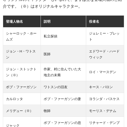
介です。（※）はオリジナルキャラクター。
登場人物名
説明
役者名
シャーロック・ホー
ジェレミー・ブレッ
私立探偵
ムズ
ト
ジョン・H・ワトス
エドワード・ハード
医師
ン
ウィック
ジョン・ストックト
作家、村に住んでいた大
ロイ・マースデン
ン（※）
地主の末裔
ボブ・ファーガソン
ワトスンの旧友
キース・バロン
カルロッタ
ボブ・ファーガソンの妻
ヨランダ・バスケス
メリデュー（※）
牧師
モーリス・デナム
ボブ・ファーガソンの息
リチャード・デンプ
ジャック