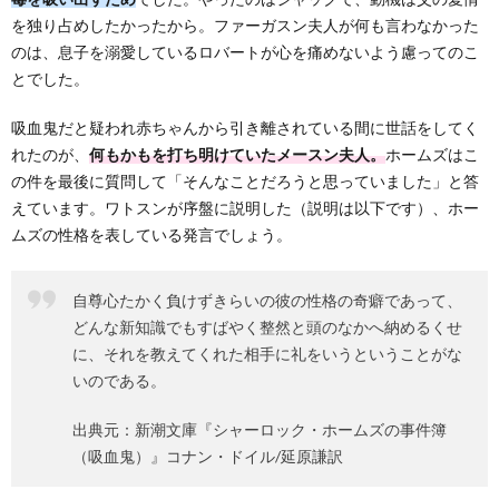
を独り占めしたかったから。ファーガスン夫人が何も言わなかった
のは、息子を溺愛しているロバートが心を痛めないよう慮ってのこ
とでした。
吸血鬼だと疑われ赤ちゃんから引き離されている間に世話をしてく
れたのが、
何もかもを打ち明けていたメースン夫人。
ホームズはこ
の件を最後に質問して「そんなことだろうと思っていました」と答
えています。ワトスンが序盤に説明した（説明は以下です）、ホー
ムズの性格を表している発言でしょう。
自尊心たかく負けずきらいの彼の性格の奇癖であって、
どんな新知識でもすばやく整然と頭のなかへ納めるくせ
に、それを教えてくれた相手に礼をいうということがな
いのである。
出典元：新潮文庫『シャーロック・ホームズの事件簿
（吸血鬼）』コナン・ドイル/延原謙訳