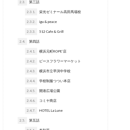
2.3.
第三話
2.3.1.
栄光ゼミナール高田馬場校
2.3.2.
igu & peace
2.3.3.
512 Cafe & Grill
2.4.
第四話
2.4.1.
横浜元町ROPE’店
2.4.2.
ピースフラワーマーケット
2.4.3.
横浜市立早渕中学校
2.4.4.
学校制服つつい本店
2.4.5.
開港広場公園
2.4.6.
コミヤ商店
2.4.7.
HOTEL La Lune
2.5.
第五話