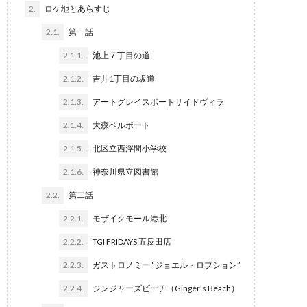
2.
ロケ地とあらすじ
2.1.
第一話
2.1.1.
池上７丁目の道
2.1.2.
吉井1丁目の坂道
2.1.3.
アートグレイスポートサイドヴィラ
2.1.4.
大森ベルポート
2.1.5.
北区立西浮間小学校
2.1.6.
神奈川県立図書館
2.2.
第二話
2.2.1.
モザイクモール港北
2.2.2.
TGI FRIDAYS 五反田店
2.2.3.
ガストロノミー “ジョエル・ロブション”
2.2.4.
ジンジャーズビーチ（Ginger’s Beach）