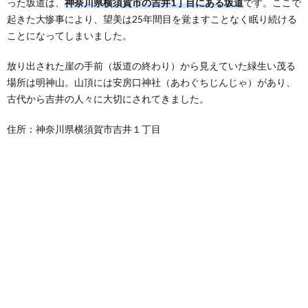
った坂道は、
神奈川県横須賀市の吉井1丁目にある坂道
です。ここで
起きた大惨事により、望美は25年間目を覚ますことなく眠り続ける
ことになってしまいました。
放り出された崖の手前（坂道の終わり）から見えていた緑生い茂る
場所は明神山。山頂には安房口神社（あわぐちじんじゃ）があり、
古代から吉井の人々に大切にされてきました。
住所：神奈川県横須賀市吉井１丁目