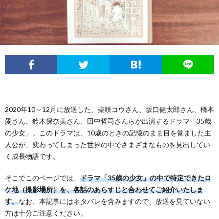
フ
問
ィ
い
ー
合
ル
わ
2020年10～12月に放送した、柴咲コウさん、坂口健太郎さん、橋本
せ
愛さん、鈴木保奈美さん、田中哲司さんらが出演するドラマ「35歳
の少女」。このドラマは、10歳のときの記憶のまま目を覚ました主
人公が、変わってしまった世界の中でさまざまなものを見出してい
く成長物語です。
そこでこのページでは、
ドラマ「35歳の少女」の中で特定できたロ
ケ地（撮影場所）を、各話のあらすじと合わせてご紹介いたしま
す。
なお、本記事にはネタバレを含みますので、放送を見ていない
方は十分ご注意ください。