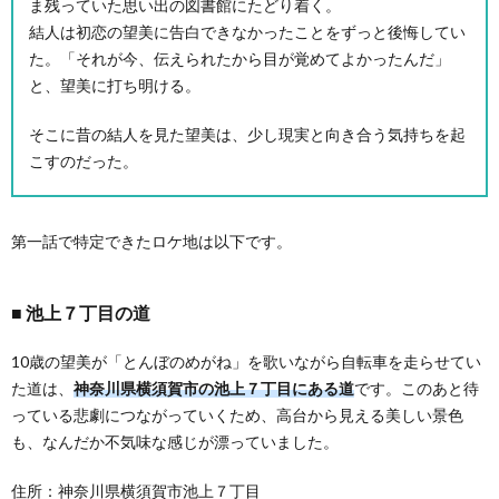
ま残っていた思い出の図書館にたどり着く。
結人は初恋の望美に告白できなかったことをずっと後悔してい
た。「それが今、伝えられたから目が覚めてよかったんだ」
と、望美に打ち明ける。
そこに昔の結人を見た望美は、少し現実と向き合う気持ちを起
こすのだった。
第一話で特定できたロケ地は以下です。
池上７丁目の道
10歳の望美が「とんぼのめがね」を歌いながら自転車を走らせてい
た道は、
神奈川県横須賀市の池上７丁目にある道
です。このあと待
っている悲劇につながっていくため、高台から見える美しい景色
も、なんだか不気味な感じが漂っていました。
住所：神奈川県横須賀市池上７丁目