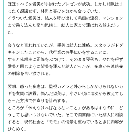
ほぼすべてを愛美が手掛けたプレゼンが成功。しかし相沢はま
ったく感謝せず、林田と喜びを分かち合っていた。
イラついた愛美は、結人を呼び出して愚痴の連発。マンション
まで乗り込んだ挙句気絶し、結人に家まで運ばれる始末だっ
た。
会うなと言われていたが、望美は結人に連絡。スタッフがドダ
キャンしたことから、代行業のお手伝いをすることに。
すると依頼主に正論をぶつけて、そのまま寝落ち。やむを得ず
愛美と同じように望美を運んだ結人だったが、多恵から連絡先
の削除を言い渡される。
翌朝、怒った多恵は、監視カメラと外からしかかけられないカ
ギを玄関に設置。悩んだ望美は、小さい頃に進次から教えても
らった方法で仲直りを計画する。
ところが「伝えなければならないこと」があるはずなのに、ど
うしても思いつけないでいた。そこで図書館にいた結人に相談
すると、現代社会と『モモ』の情景を重ねているときに内容が
ひらめく。