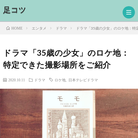
足コツ
エンタメ
ドラマ
ドラマ「35歳の少女」のロケ地：特
HOME
ホ
ドラマ「35歳の少女」のロケ地：
特定できた撮影場所をご紹介
ー
ド
ム
ラ
映
2020.10.11
ドラマ
ロケ地
,
日本テレビドラマ
マ
画
読
書
プ
ロ
お