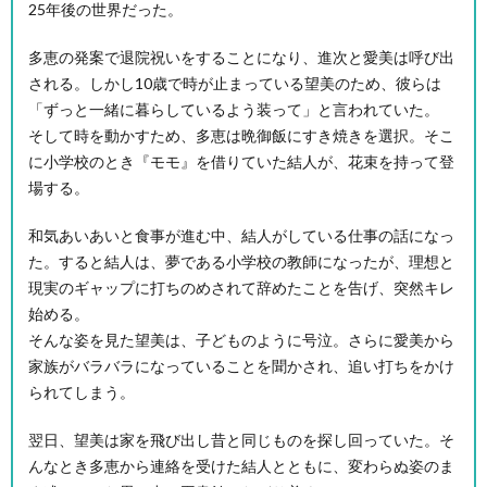
25年後の世界だった。
多恵の発案で退院祝いをすることになり、進次と愛美は呼び出
される。しかし10歳で時が止まっている望美のため、彼らは
「ずっと一緒に暮らしているよう装って」と言われていた。
そして時を動かすため、多恵は晩御飯にすき焼きを選択。そこ
に小学校のとき『モモ』を借りていた結人が、花束を持って登
場する。
和気あいあいと食事が進む中、結人がしている仕事の話になっ
た。すると結人は、夢である小学校の教師になったが、理想と
現実のギャップに打ちのめされて辞めたことを告げ、突然キレ
始める。
そんな姿を見た望美は、子どものように号泣。さらに愛美から
家族がバラバラになっていることを聞かされ、追い打ちをかけ
られてしまう。
翌日、望美は家を飛び出し昔と同じものを探し回っていた。そ
んなとき多恵から連絡を受けた結人とともに、変わらぬ姿のま