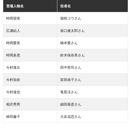
登場人物名
役者名
時岡望美
柴咲コウさん
広瀬結人
坂口健太郎さん
時岡愛美
橋本愛さん
時岡多恵
鈴木保奈美さん
今村進次
田中哲司さん
今村加奈
富田靖子さん
今村達也
竜星涼さん
相沢秀男
細田善彦さん
林田藤子
大友花恋さん