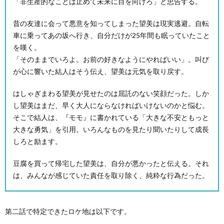
「非生産的なことは止めて未来に目を向けろ」と忠告する。
昔の友達に会って悪意を知ってしまった望美は現実逃避。自転
車に乗ってあの坂へ行き、自分だけが25年間も眠っていたこと
を嘆く。
「そのままでいろよ。お前の好きなようにやればいい」。叫び
が心に響いた結人はそう伝え、望美は元気を取り戻す。
はしゃぎまわる望美が見せたのは屈託のない笑顔だった。しか
し望美はまだ、早く大人にならなければいけないのかと悩む。
そこで結人は、『モモ』に書かれている「大きな不安ともっと
大きな勇気」を引用。いろんなものを見たり聞いたりして成長
しろと励ます。
豆腐を買って帰宅した望美は、自分が悪かったと伝える。それ
は、みんなが感じていた責任を取り除く、純粋な行為だった。
第二話で特定できたロケ地は以下です。