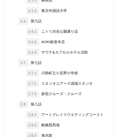
2.5.1.
春秋苑
2.5.2.
東京外国語大学
2.6.
第六話
2.6.1.
ニトリ渋谷公園通り店
2.6.2.
AOKI銀座本店
2.6.3.
サウナ&カプセルホテル北欧
2.7.
第七話
2.7.1.
川島町立小見野小学校
2.7.2.
スタジオユアーズ成城スタジオ
2.7.3.
新宿クルーズ・クルーズ
2.8.
第八話
2.8.1.
アートグレイスウエディングコースト
2.8.2.
船橋競馬場
2.8.3.
海水館