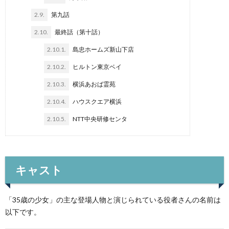
2.9.
第九話
2.10.
最終話（第十話）
2.10.1.
島忠ホームズ新山下店
2.10.2.
ヒルトン東京ベイ
2.10.3.
横浜あおば霊苑
2.10.4.
ハウスクエア横浜
2.10.5.
NTT中央研修センタ
キャスト
「35歳の少女」の主な登場人物と演じられている役者さんの名前は
以下です。