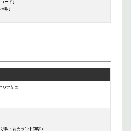
らロード）
中神駅）
アジア某国
寄り駅：読売ランド前駅）