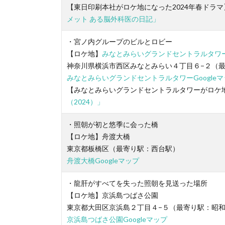
【東日印刷本社がロケ地になった2024年春ドラマ
メット ある脳外科医の日記」
・宮ノ内グループのビルとロビー
【ロケ地】
みなとみらいグランドセントラルタワ
神奈川県横浜市西区みなとみらい４丁目６−２（
みなとみらいグランドセントラルタワーGoogleマ
【みなとみらいグランドセントラルタワーがロケ地
（2024）」
・照朝が初と悠季に会った橋
【ロケ地】舟渡大橋
東京都板橋区（最寄り駅：西台駅）
舟渡大橋Googleマップ
・龍肝がすべてを失った照朝を見送った場所
【ロケ地】京浜島つばさ公園
東京都大田区京浜島２丁目４−５（最寄り駅：昭
京浜島つばさ公園Googleマップ