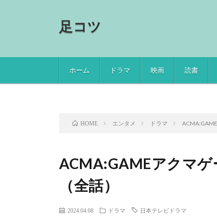
足コツ
ホーム
ドラマ
映画
読書
エンタメ
ドラマ
ACMA:G
HOME
ACMA:GAMEアク
（全話）
2024.04.08
ドラマ
日本テレビドラマ