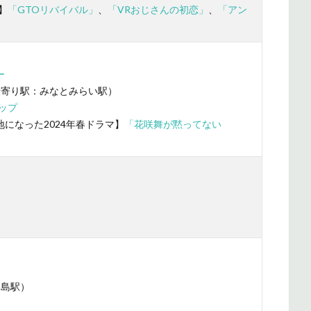
】
「GTOリバイバル」
、
「VRおじさんの初恋」
、
「アン
ー
最寄り駅：みなとみらい駅）
ップ
になった2024年春ドラマ】
「花咲舞が黙ってない
和島駅）