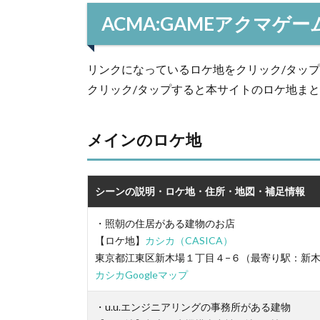
ACMA:GAMEアクマゲ
リンクになっているロケ地をクリック/タッ
クリック/タップすると本サイトのロケ地ま
メインのロケ地
シーンの説明・ロケ地・住所・地図・補足情報
・照朝の住居がある建物のお店
【ロケ地】
カシカ（CASICA）
東京都江東区新木場１丁目４−６（最寄り駅：新
カシカGoogleマップ
・u.u.エンジニアリングの事務所がある建物