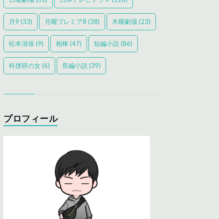
月9
(33)
月曜プレミア8
(38)
木曜劇場
(23)
松本清張
(9)
相棒
(47)
短編小説
(86)
科捜研の女
(6)
長編小説
(39)
プロフィール