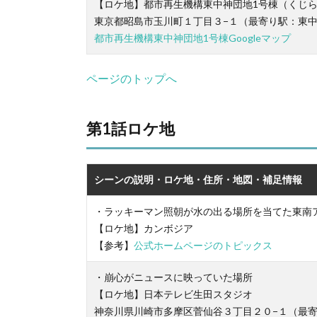
【ロケ地】都市再生機構東中神団地1号棟（くじ
東京都昭島市玉川町１丁目３−１（最寄り駅：東
都市再生機構東中神団地1号棟Googleマップ
ページのトップへ
第1話ロケ地
シーンの説明・ロケ地・住所・地図・補足情報
・ラッキーマン照朝が水の出る場所を当てた東南
【ロケ地】カンボジア
【参考】
公式ホームページのトピックス
・崩心がニュースに映っていた場所
【ロケ地】日本テレビ生田スタジオ
神奈川県川崎市多摩区菅仙谷３丁目２０−１（最