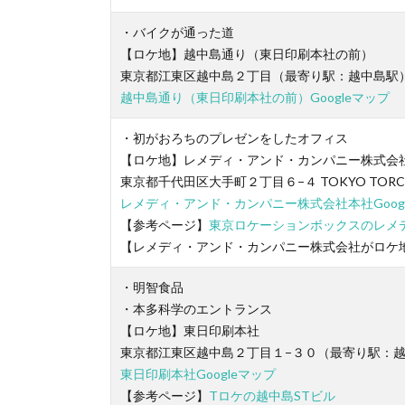
・バイクが通った道
【ロケ地】越中島通り（東日印刷本社の前）
東京都江東区越中島２丁目（最寄り駅：越中島駅
越中島通り（東日印刷本社の前）Googleマップ
・初がおろちのプレゼンをしたオフィス
【ロケ地】レメディ・アンド・カンパニー株式会社本社（
東京都千代田区大手町２丁目６−４ TOKYO TOR
レメディ・アンド・カンパニー株式会社本社Goog
【参考ページ】
東京ロケーションボックスのレメ
【レメディ・アンド・カンパニー株式会社がロケ地
・明智食品
・本多科学のエントランス
【ロケ地】東日印刷本社
東京都江東区越中島２丁目１−３０（最寄り駅：
東日印刷本社Googleマップ
【参考ページ】
Tロケの越中島STビル