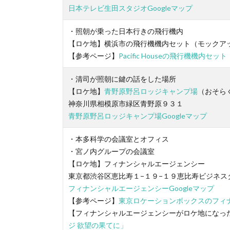
日本テレビ生田スタジオGoogleマップ
・照朝が乗った日本行きの飛行機内
【ロケ地】横浜市の飛行機機内セット（モックア
【参考ページ】
Pacific Houseの飛行機機内セ
・清司が照朝に鍵の話をした場所
【ロケ地】
青野原野呂ロッジキャンプ場
（おそら
神奈川県相模原市緑区青野原９３１
青野原野呂ロッジキャンプ場Googleマップ
・本多科学の会議室とオフィス
・宮ノ内グループの会議室
【ロケ地】フィナンシャルエージェンシー
東京都渋谷区恵比寿１−１９−１９恵比寿ビジネス
フィナンシャルエージェンシーGoogleマップ
【参考ページ】
東京ロケーションボックスのフィ
【フィナンシャルエージェンシーがロケ地になった
ジ 欲望の果てに」