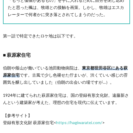
「もっと価値があるもの」を手に入れるために自分を閉じ込め
たと思った楓は、牧雄との接触を画策。しかし、牧雄はエスカ
レーターで何者かに突き落とされてしまうのだった。
第一話で特定できたロケ地は以下です。
萩原家住宅
伯朗や蔭山が働いている池田動物病院は、
東京都世田谷区にある萩
原家住宅
です。古風で少し色褪せた佇まいが、渋くていい感じの雰
囲気を醸し出していました（伯朗の出会いの場ですが…）。
1924年に建てられた萩原家住宅は、国の登録有形文化財。遠藤新さ
んという建築家が考えた、理想の住宅を現代に伝えています。
【参考サイト】
登録有形文化財 萩原家住宅<
https://hagiwaratei.com/
>