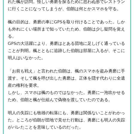
れた楓が訪問。怪しい勇磨を探るために思わぬ形でレストラン
に行くことになってしまうが、伯朗は何とかスマホを守る。
楓の目的は、勇磨の車にGPSを取り付けることであった。しか
も外れにくい場所まで知っていたため、伯朗は少し疑問を覚え
る。
GPSの大活躍により、勇磨はとある団地に足しげく通っている
ことが判明。楓とともに追跡した伯朗は部屋に入るが、そこに
明人はいなかった。
「お前も戦え」と言われた伯朗は、楓のスマホを盗み勇磨に手
渡す。そして楓を呼び出した勇磨は、正体を隠す代わりに全遺
産の権利を要求。
しかし、スマホは楓のものではなかった。勇磨に一泡吹かせる
ため、伯朗と楓が仕組んで偽物を渡していたのである。
明人の失踪にも牧雄の転落にも、勇磨は関係ないことがわかっ
た。ところが伯朗が団地で見せた行動は、勇磨にも明人の失踪
がバレたことを意味しているのだった。