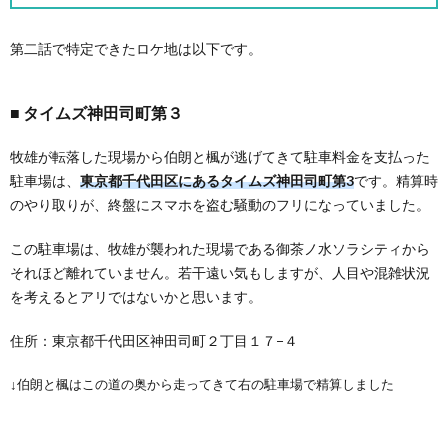
第二話で特定できたロケ地は以下です。
タイムズ神田司町第３
牧雄が転落した現場から伯朗と楓が逃げてきて駐車料金を支払った
駐車場は、
東京都千代田区にあるタイムズ神田司町第3
です。精算時
のやり取りが、終盤にスマホを盗む騒動のフリになっていました。
この駐車場は、牧雄が襲われた現場である御茶ノ水ソラシティから
それほど離れていません。若干遠い気もしますが、人目や混雑状況
を考えるとアリではないかと思います。
住所：東京都千代田区神田司町２丁目１７−４
↓伯朗と楓はこの道の奥から走ってきて右の駐車場で精算しました