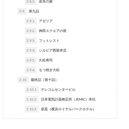
2.8.3.
若木の家
2.9.
第九話
2.9.1.
アゼリア
2.9.2.
神田スクエアの前
2.9.3.
フットレスト
2.9.4.
シルビア西新井店
2.9.5.
久松寿司
2.9.6.
もつ焼き大松
2.10.
最終話（第十話）
2.10.1.
テレコムセンタービル
2.10.2.
日本電気計器検定所（JEMIC）本社
2.10.3.
皇苑（横浜ロイヤルパークホテル）