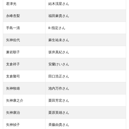
君津光
結木滉星さん
永峰杏梨
福田麻貴さん
手島一清
R-指定さん
矢神佐代
麻生祐未さん
兼岩順子
坂井真紀さん
支倉祥子
安蘭けいさん
支倉隆司
田口浩正さん
矢神牧雄
池内万作さん
矢神康之介
栗田芳宏さん
矢神康治
栗原英雄さん
矢神禎子
斉藤由貴さん