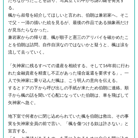
たらなかったことを語り、写真立ての中から謎の鍵を発見す
る。
楓から叔母を紹介してほしいと言われ、伯朗は兼岩家へ。そこ
で父・一清の描いた絵を見るが、最後の作品である抽象画だけ
が見当たらなかった。
兼岩家からの帰り道、楓が順子と憲三のアリバイを確かめたこ
とを伯朗は詰問。自作自演なのではないかと疑うと、楓は涙を
流して去っていく。
「矢神家に残るすべての遺産を相続する。そして16年前に行わ
れた金融資産を精査し不正があった場合返還を要求する」。一
人で矢神家に乗り込んだ楓は、こう明人の意向を伝える。
するとドアの下から呼び出しの手紙が来たため伯朗に連絡。順
子から楓の話を聞いて心配になっていた伯朗は、車を飛ばして
矢神家へ急ぐ。
地下室で何者かに閉じ込められていた楓を伯朗は救出。その事
実を矢神家全員の前で言い、「楓を傷つける奴は許さない」と
宣言する。