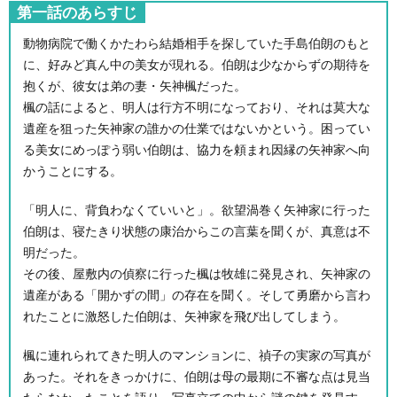
第一話のあらすじ
動物病院で働くかたわら結婚相手を探していた手島伯朗のもと
に、好みど真ん中の美女が現れる。伯朗は少なからずの期待を
抱くが、彼女は弟の妻・矢神楓だった。
楓の話によると、明人は行方不明になっており、それは莫大な
遺産を狙った矢神家の誰かの仕業ではないかという。困ってい
る美女にめっぽう弱い伯朗は、協力を頼まれ因縁の矢神家へ向
かうことにする。
「明人に、背負わなくていいと」。欲望渦巻く矢神家に行った
伯朗は、寝たきり状態の康治からこの言葉を聞くが、真意は不
明だった。
その後、屋敷内の偵察に行った楓は牧雄に発見され、矢神家の
遺産がある「開かずの間」の存在を聞く。そして勇磨から言わ
れたことに激怒した伯朗は、矢神家を飛び出してしまう。
楓に連れられてきた明人のマンションに、禎子の実家の写真が
あった。それをきっかけに、伯朗は母の最期に不審な点は見当