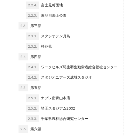
2.2.4.
富士見町団地
2.2.5.
東品川海上公園
2.3.
第三話
2.3.1.
スタジオデン月島
2.3.2.
桂花苑
2.4.
第四話
2.4.1.
ワークヒルズ羽生羽生勤労者総合福祉センター
2.4.2.
スタジオユアーズ成城スタジオ
2.5.
第五話
2.5.1.
ナプレ南青山本店
2.5.2.
埼玉スタジアム2002
2.5.3.
千葉県農林総合研究センター
2.6.
第六話