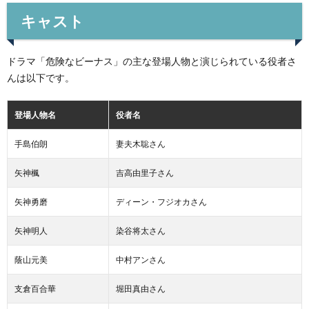
キャスト
ドラマ「危険なビーナス」の主な登場人物と演じられている役者さ
んは以下です。
登場人物名
役者名
手島伯朗
妻夫木聡さん
矢神楓
吉高由里子さん
矢神勇磨
ディーン・フジオカさん
矢神明人
染谷将太さん
蔭山元美
中村アンさん
支倉百合華
堀田真由さん