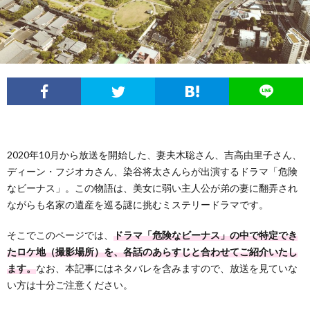
フ
問
ィ
い
ー
合
ル
わ
2020年10月から放送を開始した、妻夫木聡さん、吉高由里子さん、
せ
ディーン・フジオカさん、染谷将太さんらが出演するドラマ「危険
なビーナス」。この物語は、美女に弱い主人公が弟の妻に翻弄され
ながらも名家の遺産を巡る謎に挑むミステリードラマです。
そこでこのページでは、
ドラマ「危険なビーナス」の中で特定でき
たロケ地（撮影場所）を、各話のあらすじと合わせてご紹介いたし
ます。
なお、本記事にはネタバレを含みますので、放送を見ていな
い方は十分ご注意ください。