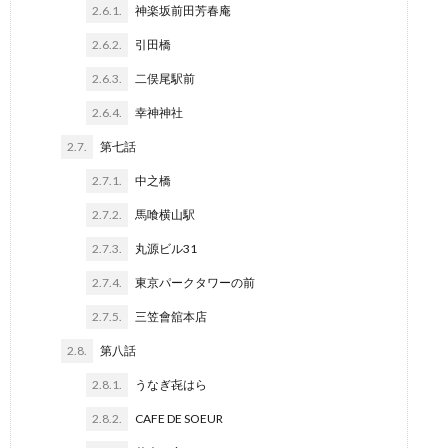
2.6.1.
神楽坂前田芳春庵
2.6.2.
引田橋
2.6.3.
二俣尾駅前
2.6.4.
幸神神社
2.7.
第七話
2.7.1.
中之橋
2.7.2.
馬喰横山駅
2.7.3.
丸源ビル31
2.7.4.
東京パークタワーの前
2.7.5.
三笠會舘本店
2.8.
第八話
2.8.1.
うなぎ㐂はら
2.8.2.
CAFE DE SOEUR