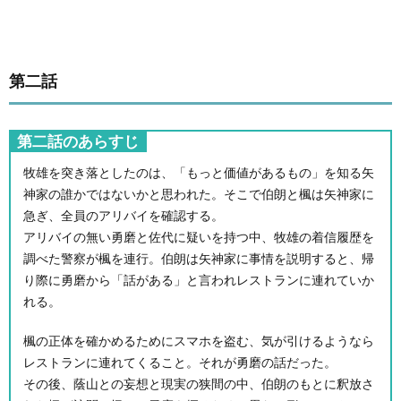
第二話
第二話のあらすじ
牧雄を突き落としたのは、「もっと価値があるもの」を知る矢
神家の誰かではないかと思われた。そこで伯朗と楓は矢神家に
急ぎ、全員のアリバイを確認する。
アリバイの無い勇磨と佐代に疑いを持つ中、牧雄の着信履歴を
調べた警察が楓を連行。伯朗は矢神家に事情を説明すると、帰
り際に勇磨から「話がある」と言われレストランに連れていか
れる。
楓の正体を確かめるためにスマホを盗む、気が引けるようなら
レストランに連れてくること。それが勇磨の話だった。
その後、蔭山との妄想と現実の狭間の中、伯朗のもとに釈放さ