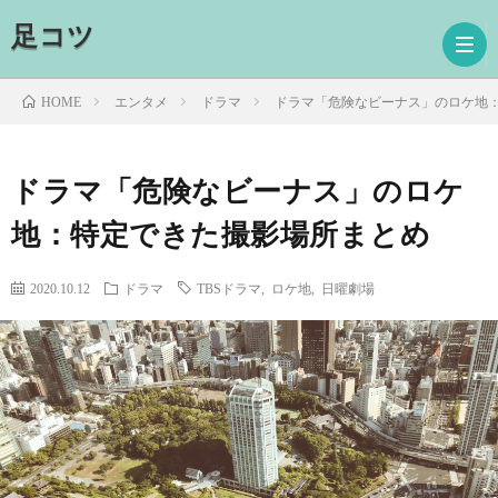
足コツ
エンタメ
ドラマ
ドラマ「危険なビーナス」のロケ地
HOME
ホ
ドラマ「危険なビーナス」のロケ
地：特定できた撮影場所まとめ
ー
ド
ム
ラ
映
2020.10.12
ドラマ
TBSドラマ
,
ロケ地
,
日曜劇場
マ
画
読
書
プ
ロ
お