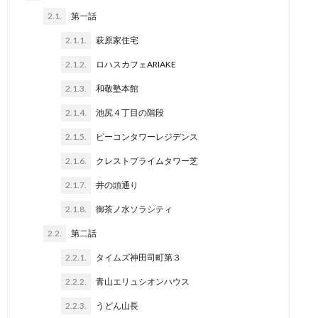
2.1.
第一話
2.1.1.
萩原家住宅
2.1.2.
ロハスカフェARIAKE
2.1.3.
和敬塾本館
2.1.4.
池尻４丁目の階段
2.1.5.
ビーコンタワーレジデンス
2.1.6.
クレストプライムタワー芝
2.1.7.
井の頭通り
2.1.8.
御茶ノ水ソラシティ
2.2.
第二話
2.2.1.
タイムズ神田司町第３
2.2.2.
青山エリュシオンハウス
2.2.3.
うどん山長