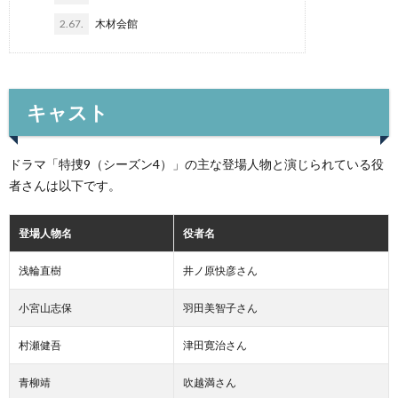
2.67.
木材会館
キャスト
ドラマ「特捜9（シーズン4）」の主な登場人物と演じられている役
者さんは以下です。
登場人物名
役者名
浅輪直樹
井ノ原快彦さん
小宮山志保
羽田美智子さん
村瀬健吾
津田寛治さん
青柳靖
吹越満さん