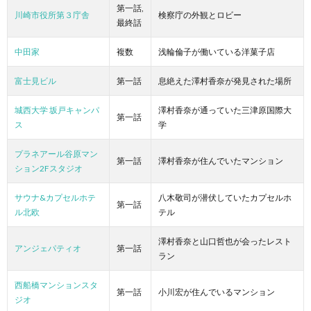
第一話,
川崎市役所第３庁舎
検察庁の外観とロビー
最終話
中田家
複数
浅輪倫子が働いている洋菓子店
富士見ビル
第一話
息絶えた澤村香奈が発見された場所
城西大学 坂戸キャンパ
澤村香奈が通っていた三津原国際大
第一話
ス
学
プラネアール谷原マン
第一話
澤村香奈が住んでいたマンション
ション2Fスタジオ
サウナ&カプセルホテ
八木敬司が潜伏していたカプセルホ
第一話
ル北欧
テル
澤村香奈と山口哲也が会ったレスト
アンジェパティオ
第一話
ラン
西船橋マンションスタ
第一話
小川宏が住んでいるマンション
ジオ