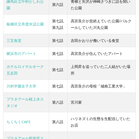
練馬区立中村かしわ公
青柳と矢沢が神崎さつきに話を聞い
第六話
園
た公園
第七話,
高宮良介が息絶えていた公園/パルク
板橋区立舟渡水辺公園
第九話
ールしていた川丸公園
三宝食堂
第七話
吉田かおりが働いている食堂
横浜市のアパート
第七話
高宮良介が住んでいたアパート
ホテルロイヤルオーク
上岡昇を追っていた二人組がいた場
第七話
五反田
所
川村学園女子大学
第七話
高宮良介の母校「城南工業大学」
プラネアール桜上水ス
第八話
宮川家
タジオ
ハリネズミの生態を生配信していた
ちくちくCAFE
第八話
お店
プラネアール哲学堂ス