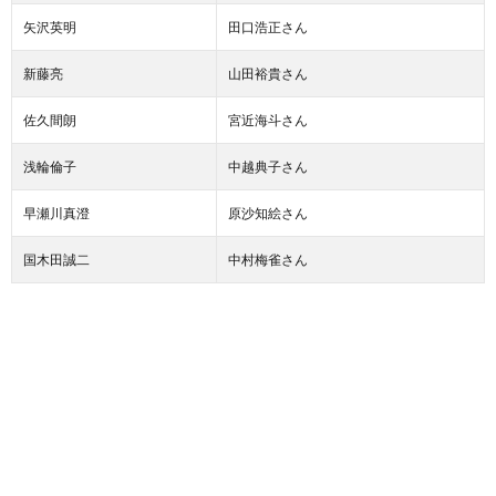
矢沢英明
田口浩正さん
新藤亮
山田裕貴さん
佐久間朗
宮近海斗さん
浅輪倫子
中越典子さん
早瀬川真澄
原沙知絵さん
国木田誠二
中村梅雀さん