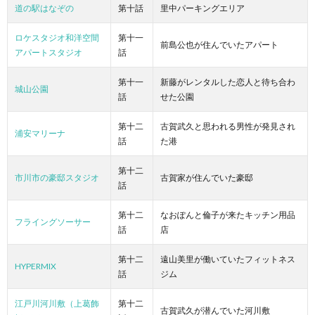
道の駅はなぞの
第十話
里中パーキングエリア
ロケスタジオ和洋空間
第十一
前島公也が住んでいたアパート
アパートスタジオ
話
第十一
新藤がレンタルした恋人と待ち合わ
城山公園
話
せた公園
第十二
古賀武久と思われる男性が発見され
浦安マリーナ
話
た港
第十二
市川市の豪邸スタジオ
古賀家が住んでいた豪邸
話
第十二
なおぽんと倫子が来たキッチン用品
フライングソーサー
話
店
第十二
遠山美里が働いていたフィットネス
HYPERMIX
話
ジム
江戸川河川敷（上葛飾
第十二
古賀武久が潜んでいた河川敷