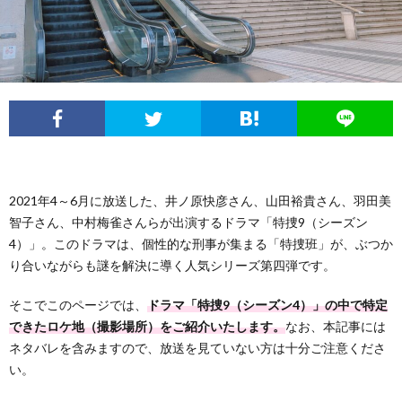
フ
問
ィ
い
ー
合
ル
わ
2021年4～6月に放送した、井ノ原快彦さん、山田裕貴さん、羽田美
せ
智子さん、中村梅雀さんらが出演するドラマ「特捜9（シーズン
4）」。このドラマは、個性的な刑事が集まる「特捜班」が、ぶつか
り合いながらも謎を解決に導く人気シリーズ第四弾です。
そこでこのページでは、
ドラマ「特捜9（シーズン4）」の中で特定
できたロケ地（撮影場所）をご紹介いたします。
なお、本記事には
ネタバレを含みますので、放送を見ていない方は十分ご注意くださ
い。