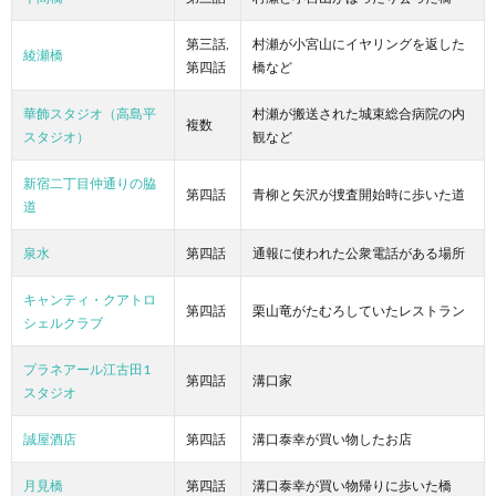
第三話,
村瀬が小宮山にイヤリングを返した
綾瀬橋
第四話
橋など
華飾スタジオ（高島平
村瀬が搬送された城束総合病院の内
複数
スタジオ）
観など
新宿二丁目仲通りの脇
第四話
青柳と矢沢が捜査開始時に歩いた道
道
泉水
第四話
通報に使われた公衆電話がある場所
キャンティ・クアトロ
第四話
栗山竜がたむろしていたレストラン
シェルクラブ
プラネアール江古田1
第四話
溝口家
スタジオ
誠屋酒店
第四話
溝口泰幸が買い物したお店
月見橋
第四話
溝口泰幸が買い物帰りに歩いた橋