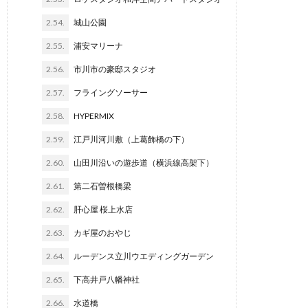
2.54.
城山公園
2.55.
浦安マリーナ
2.56.
市川市の豪邸スタジオ
2.57.
フライングソーサー
2.58.
HYPERMIX
2.59.
江戸川河川敷（上葛飾橋の下）
2.60.
山田川沿いの遊歩道（横浜線高架下）
2.61.
第二石曽根橋梁
2.62.
肝心屋 桜上水店
2.63.
カギ屋のおやじ
2.64.
ルーデンス立川ウエディングガーデン
2.65.
下高井戸八幡神社
2.66.
水道橋