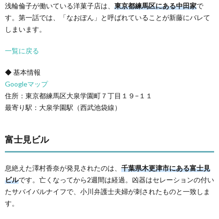
浅輪倫子が働いている洋菓子店は、
東京都練馬区にある中田家
で
す。第一話では、「なおぽん」と呼ばれていることが新藤にバレて
しまいます。
一覧に戻る
◆ 基本情報
Googleマップ
住所：東京都練馬区大泉学園町７丁目１９−１１
最寄り駅：大泉学園駅（西武池袋線）
富士見ビル
息絶えた澤村香奈が発見されたのは、
千葉県木更津市にある富士見
ビル
です。亡くなってから2週間は経過。凶器はセレーションの付い
たサバイバルナイフで、小川弁護士夫婦が刺されたものと一致しま
す。