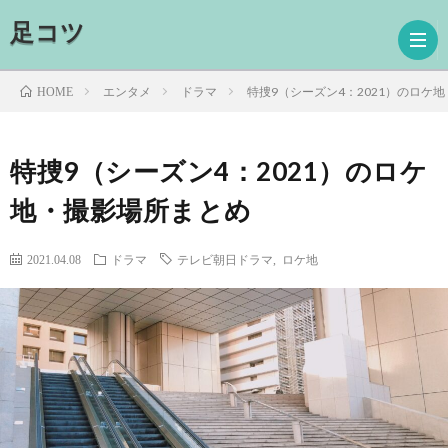
足コツ
エンタメ
ドラマ
特捜9（シーズン4：2021）のロケ
HOME
ホ
特捜9（シーズン4：2021）のロケ
地・撮影場所まとめ
ー
ド
ム
ラ
映
2021.04.08
ドラマ
テレビ朝日ドラマ
,
ロケ地
マ
画
読
書
プ
ロ
お