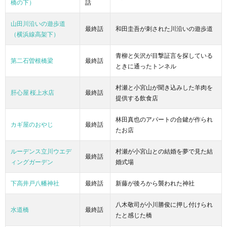
橋の下）
話
山田川沿いの遊歩道
最終話
和田圭吾が刺された川沿いの遊歩道
（横浜線高架下）
青柳と矢沢が目撃証言を探している
第二石曽根橋梁
最終話
ときに通ったトンネル
村瀬と小宮山が聞き込みした羊肉を
肝心屋 桜上水店
最終話
提供する飲食店
林田真也のアパートの合鍵が作られ
カギ屋のおやじ
最終話
たお店
ルーデンス立川ウエデ
村瀬が小宮山との結婚を夢で見た結
最終話
ィングガーデン
婚式場
下高井戸八幡神社
最終話
新藤が後ろから襲われた神社
八木敬司が小川勝俊に押し付けられ
水道橋
最終話
たと感じた橋