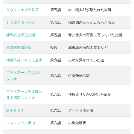
リヴィンオズ大泉店
第五話
岩井剛太郎が撃たれた場所
もつ焼き 金ちゃん
第五話
強盗団の三人が出会ったお店
練馬区立豊玉公園
第五話
青井勇太の写真に写っていた公園
東京東映撮影所
複数
城束総合病院の屋上など
神宮外苑いちょう並木
第六話
矢沢が浮かれていた道
プラネアール赤堤1ス
第六話
伊藤伸雄の家
タジオ
プラネアールみずほ台
第六話
神崎えりなが入院した病院
井上病院スタジオ
DIスタジオ
第六話
アートラボ伊藤
ジャスマック青山
第六話
小鳥遊画廊