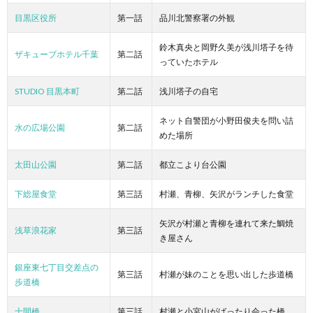
目黒区役所
第一話
品川北警察署の外観
鈴木真央と岡野久美が浅川塔子を待
ザキューブホテル千葉
第二話
っていたホテル
STUDIO 目黒本町
第二話
浅川塔子の自宅
ネット自警団が小野田俊夫を問い詰
水の広場公園
第二話
めた場所
太田山公園
第二話
都立こより台公園
下総屋食堂
第三話
村瀬、青柳、矢沢がランチした食堂
矢沢が村瀬と青柳を連れて来た鯛焼
浅草浪花家
第三話
き屋さん
銀座東七丁目交差点の
第三話
村瀬が妹のことを思い出した歩道橋
歩道橋
十間橋
第三話
村瀬と小宮山がばったり会った橋