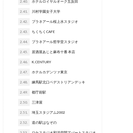
2.40.
ホテルロイヤルオーク五反田
2.41.
川村学園女子大学
2.42.
プラネアール桜上水スタジオ
2.43.
ちくちくCAFE
2.44.
プラネアール哲学堂スタジオ
2.45.
居酒屋あじと麻布十番 本店
2.46.
K.CENTURY
2.47.
ホテルカデンツァ東京
2.48.
練馬駅北口ペデストリアンデッキ
2.49.
都庁前駅
2.50.
三津屋
2.51.
埼玉スタジアム2002
2.52.
道の駅はなぞの
2.53.
ロケスタジオ和洋空間アパートスタジオ