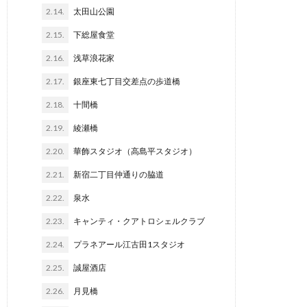
2.14.
太田山公園
2.15.
下総屋食堂
2.16.
浅草浪花家
2.17.
銀座東七丁目交差点の歩道橋
2.18.
十間橋
2.19.
綾瀬橋
2.20.
華飾スタジオ（高島平スタジオ）
2.21.
新宿二丁目仲通りの脇道
2.22.
泉水
2.23.
キャンティ・クアトロシェルクラブ
2.24.
プラネアール江古田1スタジオ
2.25.
誠屋酒店
2.26.
月見橋