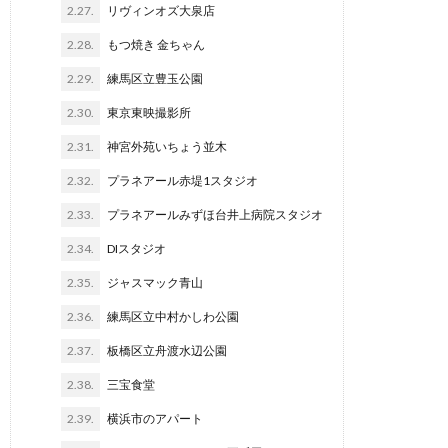
2.27.
リヴィンオズ大泉店
2.28.
もつ焼き 金ちゃん
2.29.
練馬区立豊玉公園
2.30.
東京東映撮影所
2.31.
神宮外苑いちょう並木
2.32.
プラネアール赤堤1スタジオ
2.33.
プラネアールみずほ台井上病院スタジオ
2.34.
DIスタジオ
2.35.
ジャスマック青山
2.36.
練馬区立中村かしわ公園
2.37.
板橋区立舟渡水辺公園
2.38.
三宝食堂
2.39.
横浜市のアパート