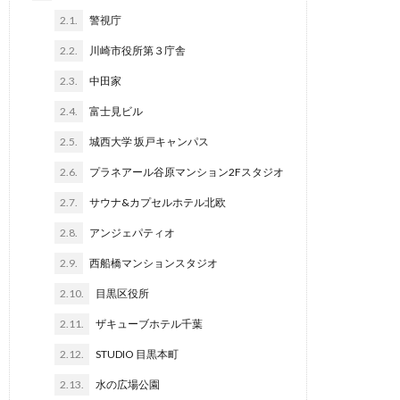
2.1.
警視庁
2.2.
川崎市役所第３庁舎
2.3.
中田家
2.4.
富士見ビル
2.5.
城西大学 坂戸キャンパス
2.6.
プラネアール谷原マンション2Fスタジオ
2.7.
サウナ&カプセルホテル北欧
2.8.
アンジェパティオ
2.9.
西船橋マンションスタジオ
2.10.
目黒区役所
2.11.
ザキューブホテル千葉
2.12.
STUDIO 目黒本町
2.13.
水の広場公園