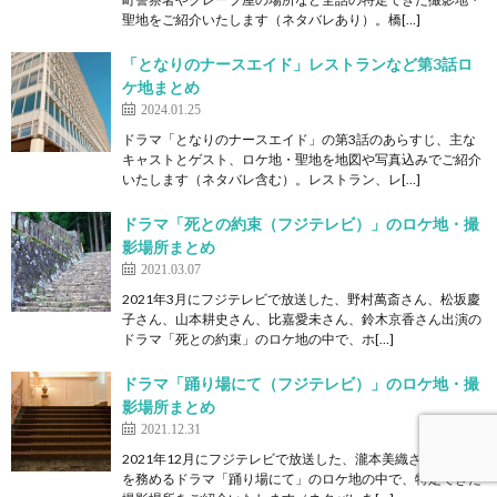
聖地をご紹介いたします（ネタバレあり）。橋[…]
「となりのナースエイド」レストランなど第3話ロ
ケ地まとめ
2024.01.25
ドラマ「となりのナースエイド」の第3話のあらすじ、主な
キャストとゲスト、ロケ地・聖地を地図や写真込みでご紹介
いたします（ネタバレ含む）。レストラン、レ[…]
ドラマ「死との約束（フジテレビ）」のロケ地・撮
影場所まとめ
2021.03.07
2021年3月にフジテレビで放送した、野村萬斎さん、松坂慶
子さん、山本耕史さん、比嘉愛未さん、鈴木京香さん出演の
ドラマ「死との約束」のロケ地の中で、ホ[…]
ドラマ「踊り場にて（フジテレビ）」のロケ地・撮
影場所まとめ
2021.12.31
2021年12月にフジテレビで放送した、瀧本美織さんが主演
を務めるドラマ「踊り場にて」のロケ地の中で、特定できた