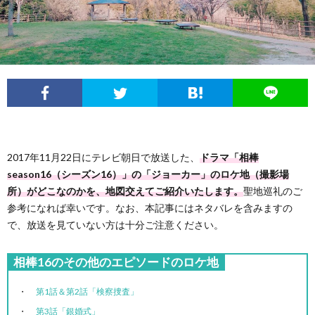
フ
問
ィ
い
ー
合
ル
わ
2017年11月22日にテレビ朝日で放送した、
ドラマ「相棒
せ
season16（シーズン16）」の「ジョーカー」のロケ地（撮影場
所）がどこなのかを、地図交えてご紹介いたします。
聖地巡礼のご
参考になれば幸いです。なお、本記事にはネタバレを含みますの
で、放送を見ていない方は十分ご注意ください。
相棒16のその他のエピソードのロケ地
第1話＆第2話「検察捜査」
第3話「銀婚式」