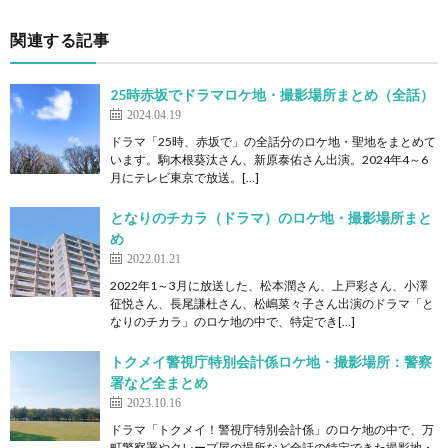
関連する記事
25時赤坂でドラマロケ地・撮影場所まとめ（全話）
2024.04.19
ドラマ「25時、赤坂で」の全話分のロケ地・聖地をまとめて
います。駒木根葵汰さん、新原泰佑さん出演。2024年4～6
月にテレビ東京で放送。[…]
となりのチカラ（ドラマ）のロケ地・撮影場所まと
め
2022.01.21
2022年1～3月に放送した、松本潤さん、上戸彩さん、小澤
征悦さん、長尾謙杜さん、松嶋菜々子さん出演のドラマ「と
なりのチカラ」のロケ地の中で、特定でき[…]
トクメイ警視庁特別会計係ロケ地・撮影場所：警察
署など全まとめ
2023.10.16
ドラマ「トクメイ！警視庁特別会計係」のロケ地の中で、万
町警察署やクレープ屋の場所など全話の特定できた撮影地・