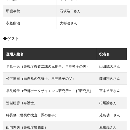
甲斐峯秋
石坂浩二さん
衣笠藤治
大杉漣さん
◆ゲスト
登場人物名
役者名
早見一彦（警視庁捜査二課の元刑事、早見幹子の夫）
山田純大さん
松下隆司（民自党の代議士、早見幹子の父）
藤田宗久さん
早見幹子（帝都データサイエンス研究所の主任研究員）
宮本裕子さん
連城建彦（弁護士）
松尾諭さん
綿貫肇（警視庁捜査一課の刑事）
児島功一さん
山内秀夫（警視庁警務部）
原康義さん