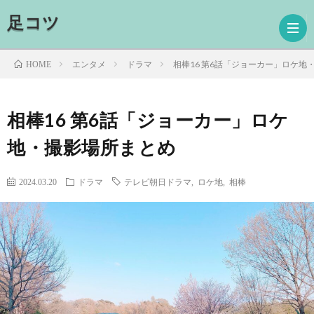
足コツ
エンタメ
ドラマ
相棒16 第6話「ジョーカー」ロケ地
HOME
ホ
相棒16 第6話「ジョーカー」ロケ
地・撮影場所まとめ
ー
ド
ム
ラ
映
2024.03.20
ドラマ
テレビ朝日ドラマ
,
ロケ地
,
相棒
マ
画
読
書
プ
ロ
お