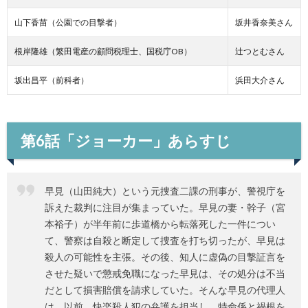
山下香苗（公園での目撃者）
坂井香奈美さん
根岸隆雄（繁田電産の顧問税理士、国税庁OB）
辻つとむさん
坂出昌平（前科者）
浜田大介さん
第6話「ジョーカー」あらすじ
早見（山田純大）という元捜査二課の刑事が、警視庁を
訴えた裁判に注目が集まっていた。早見の妻・幹子（宮
本裕子）が半年前に歩道橋から転落死した一件につい
て、警察は自殺と断定して捜査を打ち切ったが、早見は
殺人の可能性を主張。その後、知人に虚偽の目撃証言を
させた疑いで懲戒免職になった早見は、その処分は不当
だとして損害賠償を請求していた。そんな早見の代理人
は、以前、快楽殺人犯の弁護を担当し、特命係と禍根を