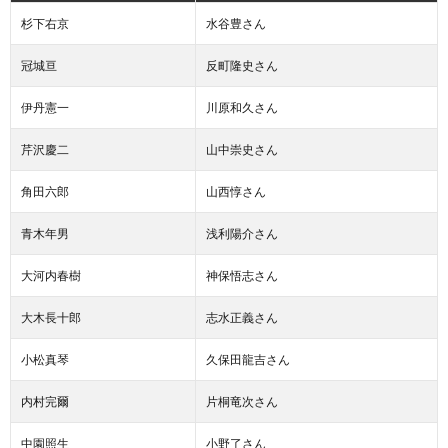
杉下右京
水谷豊さん
冠城亘
反町隆史さん
伊丹憲一
川原和久さん
芹沢慶二
山中崇史さん
角田六郎
山西惇さん
青木年男
浅利陽介さん
大河内春樹
神保悟志さん
大木長十郎
志水正義さん
小松真琴
久保田龍吉さん
内村完爾
片桐竜次さん
中園照生
小野了さん