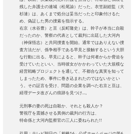
残した弁護士の連城（松尾諭）だった。衣笠副総監（大
杉漣）は、あくまで処分は妥当だったと印象付けるた
め、偽証した男の捜索を指示する。
右京（水谷豊）と亘（反町隆史）は、幹子が本当に自殺
だったのか、警察の代表として裁判に出廷した大河内
（神保悟志）と共同捜査を開始。通常ではありえない捜
査方法だが、係争相手である早見と接触するという大胆
な行動に出る。早見によると、幹子は何者からか脅迫を
受けていたといい、当時彼女がかかわっていた大規模な
経営戦略プロジェクトを通して、不都合な真実を知って
しまったため、事件に巻き込まれたのではないかとい
う。その証言を受け、問題の企業を調べた右京と亘は、
経理データ改ざんの痕跡を見つけ…。
元刑事の妻の死は自殺か、それとも殺人か？
警視庁を震撼させる異例の裁判の行方は、
特命係と大河内監察官の三人に委ねられた!!
引用：テレビ朝日の「相棒16」公式ホームページの第6