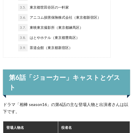
3.5.
東京都世田谷区の一軒家
3.6.
アニコム損害保険株式会社（東京都新宿区）
3.7.
東映東京撮影所（東京都練馬区）
3.8.
はとやホテル（東京都豊島区）
3.9.
茶道会館（東京都新宿区）
第6話「ジョーカー」キャストとゲス
ト
ドラマ「相棒 season16」の第6話の主な登場人物と出演者さんは以
下です。
登場人物名
役者名