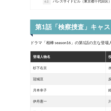
パレスサイドビル（東京都千代田区
6.2.
第1話「検察捜査」キャ
ドラマ「相棒 season16」の第1話の主な
登場人物名
杉下右京
冠城亘
月本幸子
伊丹憲一