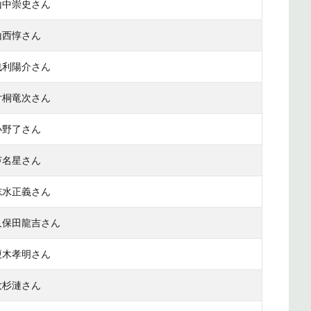
山中崇史さん
山西惇さん
浅利陽介さん
片桐竜次さん
小野了さん
芦名星さん
志水正義さん
久保田龍吉さん
榎木孝明さん
大杉漣さん