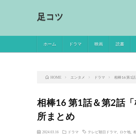
足コツ
ホーム
ドラマ
映画
読書
エンタメ
ドラマ
相棒16 第
HOME
相棒16 第1話＆第2
所まとめ
2024.03.16
ドラマ
テレビ朝日ドラマ
,
ロケ地
,