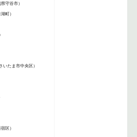
城県守谷市）
口湖町）
）
さいたま市中央区）
ト
新宿区）