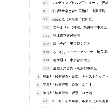
ウエディングヒルズアジュール（茨
3.7.
河口湖音楽と森の美術館（山梨県河
3.8.
国会前庭（東京都千代田区）
3.9.
喫茶まりも（神奈川県川崎市中原区
3.10.
狛江市立古民家園
3.11.
鳩山会館（東京都文京区）
3.12.
さいたまスーパーアリーナ（埼玉県
3.13.
都庁通り（東京都新宿区）
3.14.
油脂工業会館（東京都中央区）
3.15.
第2話「検察捜査～反撃」キャストとゲス
4.
第2話「検察捜査～反撃」あらすじ
5.
第2話「検察捜査～反撃」ロケ地
6.
リーガロイヤルホテル東京（東京都
6.1.