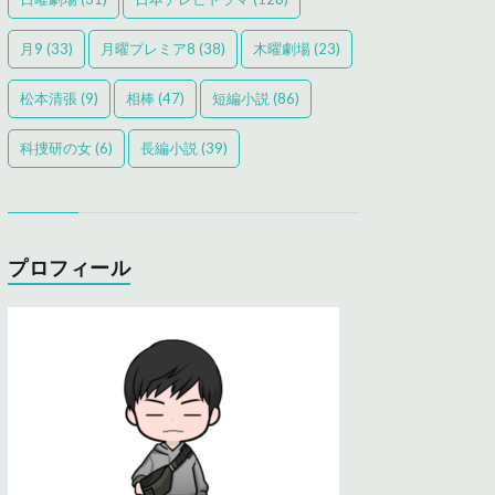
月9
(33)
月曜プレミア8
(38)
木曜劇場
(23)
松本清張
(9)
相棒
(47)
短編小説
(86)
科捜研の女
(6)
長編小説
(39)
プロフィール