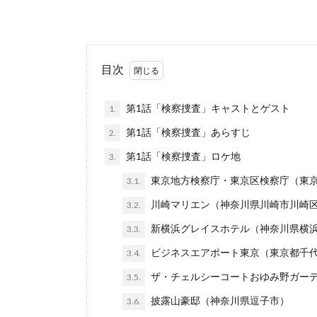
目次
第1話「検察捜査」キャストとゲスト
1.
第1話「検察捜査」あらすじ
2.
第1話「検察捜査」ロケ地
3.
東京地方検察庁・東京区検察庁（東
3.1.
川崎マリエン（神奈川県川崎市川崎
3.2.
新横浜グレイスホテル（神奈川県横
3.3.
ビジネスエアポート東京（東京都千
3.4.
ザ・チェルシーコートおゆみ野ガー
3.5.
披露山豪邸（神奈川県逗子市）
3.6.