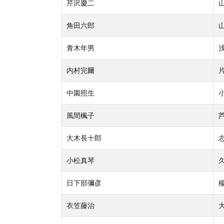
芹沢慶二
角田六郎
青木年男
内村完爾
中園照生
風間楓子
大木長十郎
小松真琴
日下部彌彦
衣笠藤治