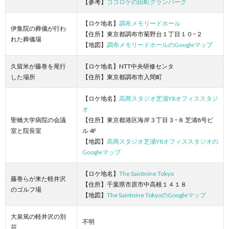
【参考】
ココロケの田町グランパーク
【ロケ地名】
調布メモリードホール
伊集院の葬儀が行わ
【住所】東京都調布市菊野台１丁目１０−２
れた葬儀場
【地図】
調布メモリードホールのGoogleマップ
久留米が藤巻を尾行
【ロケ地名】NTT中央研修センタ
した場所
【住所】東京都調布市入間町
【ロケ地名】
高商スタジオ芝浦Y8オフィススタジ
オ
聖橋大学病院の会議
【住所】東京都港区海岸３丁目３−８ 芝浦8号ビ
室と院長室
ル 4F
【地図】
高商スタジオ芝浦Y8オフィススタジオの
Googleマップ
【ロケ地名】
The Saintnine Tokyo
藤巻らが来た軽井沢
【住所】千葉県市原市中高根１４１８
のゴルフ場
【地図】
The Saintnine TokyoのGoogleマップ
大泉篤の軽井沢の別
不明
荘