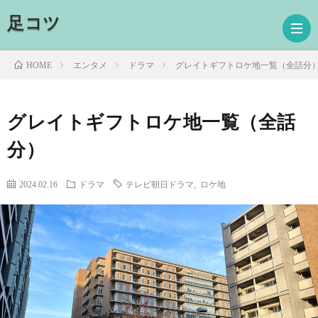
足コツ
エンタメ
ドラマ
グレイトギフトロケ地一覧（全話分
HOME
ホ
グレイトギフトロケ地一覧（全話
分）
ー
ド
ム
ラ
映
2024.02.16
ドラマ
テレビ朝日ドラマ
,
ロケ地
マ
画
読
書
プ
ロ
お