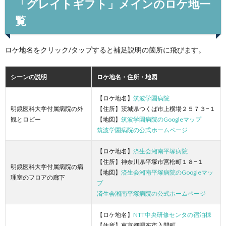
「グレイトギフト」メインのロケ地一
覧
ロケ地名をクリック/タップすると補足説明の箇所に飛びます。
シーンの説明
ロケ地名・住所・地図
【ロケ地名】
筑波学園病院
明鏡医科大学付属病院の外
【住所】茨城県つくば市上横場２５７３−１
観とロビー
【地図】
筑波学園病院のGoogleマップ
筑波学園病院の公式ホームページ
【ロケ地名】
済生会湘南平塚病院
【住所】神奈川県平塚市宮松町１８−１
明鏡医科大学付属病院の病
【地図】
済生会湘南平塚病院のGoogleマッ
理室のフロアの廊下
プ
済生会湘南平塚病院の公式ホームページ
【ロケ地名】
NTT中央研修センタの宿泊棟
【住所】東京都調布市入間町