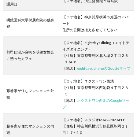
【ロケ地名】済生会 湘南平塚病院
通用口
【ロケ地名】神奈川県横浜市旭区のアパ
明鏡医科大学付属病院の独身
ート
寮
住所の公開は控えさせてください
【ロケ地名】eightdays dining（エイトデ
イズダイニング）
郡司佳澄が麻帆を明鏡女性会
【住所】東京都豊島区北大塚２丁目２６
に誘ったカフェ
−１ ba01
【地図】
eightdays diningのGoogleマップ
【ロケ地名】ネクストワン西池
【住所】東京都豊島区西池袋４丁目２３
藤巻家が住むマンションの外
−５
観
【地図】
ネクストワン西池のGoogleマッ
プ
【ロケ地名】スタジオMAYUのMAPLE
藤巻家が住むマンションの内
【住所】神奈川県横浜市鶴見区駒岡２丁
観
目１７−４０