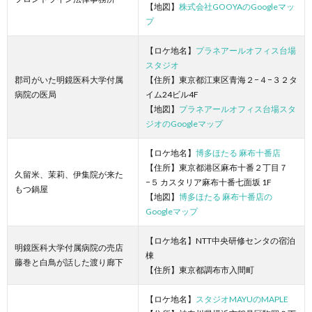
【地図】
株式会社GOOYAのGoogleマッ
プ
【ロケ地名】
プラネアールオフィス台場
スタジオ
郡司がいた明鏡医科大学付属
【住所】東京都江東区青海２−４−３２タ
病院の医局
イム24ビル4F
【地図】
プラネアールオフィス台場スタ
ジオのGoogleマップ
【ロケ地名】
博多ほたる 麻布十番店
【住所】東京都港区麻布十番２丁目７
久留米、茉莉、伊集院が来た
−５ カスタリア麻布十番七面坂 1F
もつ鍋屋
【地図】
博多ほたる 麻布十番店の
Googleマップ
【ロケ地名】NTT中央研修センタの宿泊
明鏡医科大学付属病院の売店
棟
藤巻と白鳥が話した渡り廊下
【住所】東京都調布市入間町
【ロケ地名】
スタジオMAYUのMAPLE