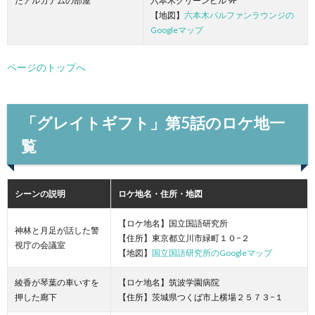
たアルカナムの部屋
六本木グリーンビル 9F
【地図】
六本木パルファンラウンジの
Googleマップ
ページのトップへ
「グレイトギフト」第5話のロケ地一
覧
シーンの説明
ロケ地名・住所・地図
【ロケ地名】国立国語研究所
神林と月足が話した警
【住所】東京都立川市緑町１０−２
視庁の会議室
【地図】
国立国語研究所のGoogleマップ
綾香が琴葉の車いすを
【ロケ地名】筑波学園病院
押した廊下
【住所】茨城県つくば市上横場２５７３−１