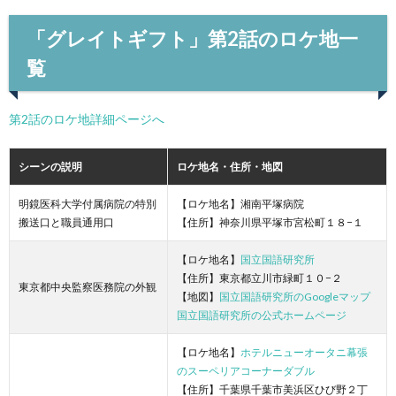
「グレイトギフト」第2話のロケ地一
覧
第2話のロケ地詳細ページへ
シーンの説明
ロケ地名・住所・地図
明鏡医科大学付属病院の特別
【ロケ地名】湘南平塚病院
搬送口と職員通用口
【住所】神奈川県平塚市宮松町１８−１
【ロケ地名】
国立国語研究所
【住所】東京都立川市緑町１０−２
東京都中央監察医務院の外観
【地図】
国立国語研究所のGoogleマップ
国立国語研究所の公式ホームページ
【ロケ地名】
ホテルニューオータニ幕張
のスーペリアコーナーダブル
【住所】千葉県千葉市美浜区ひび野２丁