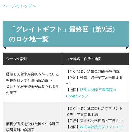
ページのトップへ
「グレイトギフト」最終回（第9話）
のロケ地一覧
シーンの説明
ロケ地名・住所・地図
【ロケ地名】済生会 湘南平塚病院
藤巻と久留米が麻帆を待っていた
【住所】神奈川県平塚市宮松町１８
明鏡医科大学付属病院の廊下
−１
茉莉と関根美登里が藤巻たちを見
【地図】
済生会 湘南平塚病院の
た廊下
Googleマップ
【ロケ地名】株式会社読売プリント
メディア東京北工場
【住所】東京都北区堀船４丁目２−１
麻帆が面接を受けた国立生命理工
【地図】
株式会社読売プリントメデ
学研究所の会議室