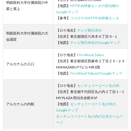
明鏡医科大学付属病院の中
【地図】
NTT中央研修センタの宿泊棟の
庭と屋上
Googleマップ
【参考】
ココロケのNTT中央研修センタ
【ロケ地名】
テレビ朝日本社
明鏡医科大学付属病院の大
【住所】東京都港区六本木６丁目９−１
会議室
【地図】
テレビ朝日本社のGoogleマップ
【ロケ地名】
Fire Wood Tokyo
【住所】東京都港区西麻布２丁目２５−２４
アルカナムの入口
NISHIAZABU FTビル MB1階
【地図】
Fire Wood TokyoのGoogleマップ
【ロケ地名】
センチュリーコート丸の内
【住所】東京都千代田区丸の内２丁目１−１
MY PLAZA 明治生命館 B1F
アルカナムの内観
【地図】
センチュリーコート丸の内の
Googleマップ
センチュリーコート丸の内の公式ホームペ
ージ