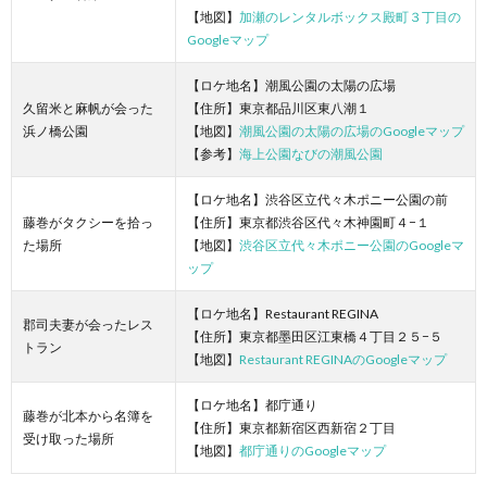
【地図】
加瀬のレンタルボックス殿町３丁目の
Googleマップ
【ロケ地名】潮風公園の太陽の広場
久留米と麻帆が会った
【住所】東京都品川区東八潮１
浜ノ橋公園
【地図】
潮風公園の太陽の広場のGoogleマップ
【参考】
海上公園なびの潮風公園
【ロケ地名】渋谷区立代々木ポニー公園の前
藤巻がタクシーを拾っ
【住所】東京都渋谷区代々木神園町４−１
た場所
【地図】
渋谷区立代々木ポニー公園のGoogleマ
ップ
【ロケ地名】Restaurant REGINA
郡司夫妻が会ったレス
【住所】東京都墨田区江東橋４丁目２５−５
トラン
【地図】
Restaurant REGINAのGoogleマップ
【ロケ地名】都庁通り
藤巻が北本から名簿を
【住所】東京都新宿区西新宿２丁目
受け取った場所
【地図】
都庁通りのGoogleマップ