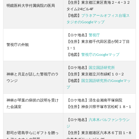
【住所】東京都江東区青海２−４−３２
明鏡医科大学付属病院の医局
タイム24ビル4F
【地図】
プラネアールオフィス台場ス
タジオのGoogleマップ
【ロケ地名】
警視庁
【住所】東京都千代田区霞が関２丁目
警視庁の外観
１−１
【地図】
警視庁のGoogleマップ
【ロケ地名】
国立国語研究所
神林と月足が話した警視庁のラ
【住所】東京都立川市緑町１０−２
ウンジ
【地図】
国立国語研究所のGoogleマッ
プ
神林が琴葉の病状の説明を受け
【ロケ地名】済生会湘南平塚病院
た会議室
【住所】神奈川県平塚市宮松町１８−１
【ロケ地名】
六本木パルファンラウン
ジ
郡司が君島学らにギフトを贈っ
【住所】東京都港区六本木６丁目１−８