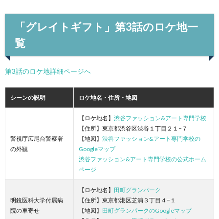
「グレイトギフト」第3話のロケ地一
覧
第3話のロケ地詳細ページへ
シーンの説明
ロケ地名・住所・地図
【ロケ地名】
渋谷ファッション&アート専門学校
【住所】東京都渋谷区渋谷１丁目２１−７
警視庁広尾台警察署
【地図】
渋谷ファッション&アート専門学校の
の外観
Googleマップ
渋谷ファッション&アート専門学校の公式ホーム
ページ
【ロケ地名】
田町グランパーク
明鏡医科大学付属病
【住所】東京都港区芝浦３丁目４−１
院の車寄せ
【地図】
田町グランパークのGoogleマップ