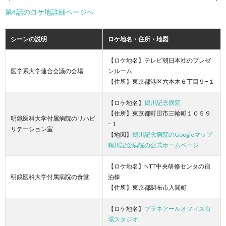
第4話のロケ地詳細ページへ
シーンの説明
ロケ地名・住所・地図
【ロケ地名】テレビ朝日本社のプレゼ
医学系大学連合会議の会場
ンルーム
【住所】東京都港区六本木６丁目９−１
【ロケ地名】
鶴川記念病院
【住所】東京都町田市三輪町１０５９
明鏡医科大学付属病院のリハビ
−１
リテーション室
【地図】
鶴川記念病院のGoogleマップ
鶴川記念病院の公式ホームページ
【ロケ地名】NTT中央研修センタの宿
明鏡医科大学付属病院の食堂
泊棟
【住所】東京都調布市入間町
【ロケ地名】
プラネアールオフィス台
場スタジオ