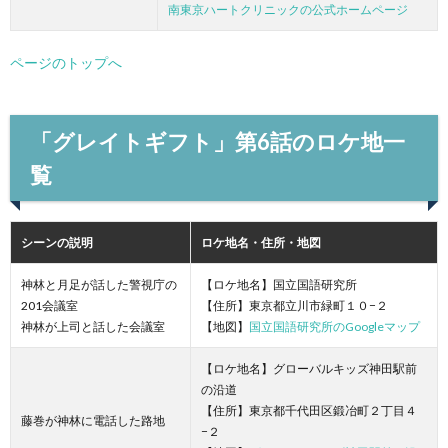
南東京ハートクリニックの公式ホームページ
ページのトップへ
「グレイトギフト」第6話のロケ地一
覧
シーンの説明
ロケ地名・住所・地図
神林と月足が話した警視庁の
【ロケ地名】国立国語研究所
201会議室
【住所】東京都立川市緑町１０−２
神林が上司と話した会議室
【地図】
国立国語研究所のGoogleマップ
【ロケ地名】グローバルキッズ神田駅前
の沿道
【住所】東京都千代田区鍛冶町２丁目４
藤巻が神林に電話した路地
−２