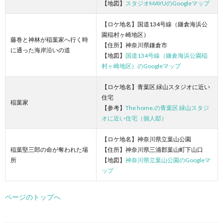
【地図】
スタジオMAYUのGoogleマップ
【ロケ地名】国道134号線（鎌倉海浜公
園稲村ヶ崎地区）
藤巻と神林が稲葉家へ行く時
【住所】神奈川県鎌倉市
に通った海岸沿いの道
【地図】
国道134号線（鎌倉海浜公園稲
村ヶ崎地区）のGoogleマップ
【ロケ地名】青葉区 緑山スタジオに近い
住宅
稲葉家
【参考】
The home.の青葉区 緑山スタジ
オに近い住宅（個人邸）
【ロケ地名】神奈川県立葉山公園
稲葉堅三郎の命が奪われた場
【住所】神奈川県三浦郡葉山町下山口
所
【地図】
神奈川県立葉山公園のGoogleマ
ップ
ページのトップへ