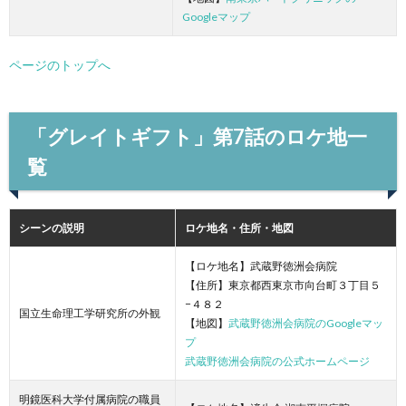
Googleマップ
ページのトップへ
「グレイトギフト」第7話のロケ地一
覧
シーンの説明
ロケ地名・住所・地図
【ロケ地名】武蔵野徳洲会病院
【住所】東京都西東京市向台町３丁目５
−４８２
国立生命理工学研究所の外観
【地図】
武蔵野徳洲会病院のGoogleマッ
プ
武蔵野徳洲会病院の公式ホームページ
明鏡医科大学付属病院の職員