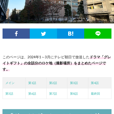
フ
問
ィ
い
ー
合
ル
わ
このページは、2024年1～3月にテレビ朝日で放送した
ドラマ「グレ
せ
イトギフト」の全話分のロケ地（撮影場所）をまとめたページで
す。
メイン
第1話
第2話
第3話
第4話
第5話
第6話
第7話
第8話
最終回