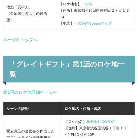
【ロケ地名】
一の谷
酒処「安べえ」
【住所】東京都千代田区外神田２丁目１３
（久留米行きつけの居酒
−４
屋）
【地図】
一の谷のGoogleマップ
ページのトップへ
「グレイトギフト」第1話のロケ地一
覧
第1話のロケ地詳細ページへ
シーンの説明
ロケ地名・住所・地図
【ロケ地名】
株式会社GOOYA
【住所】東京都渋谷区渋谷１丁目１７
愛宕克己の遺言書を作成した
−４ PMO渋谷 10F
フロントライン法律事務所