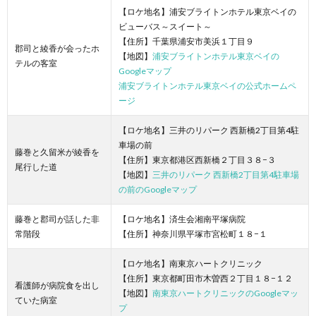
【ロケ地名】浦安ブライトンホテル東京ベイの
ビューバス～スイート～
【住所】千葉県浦安市美浜１丁目９
郡司と綾香が会ったホ
【地図】
浦安ブライトンホテル東京ベイの
テルの客室
Googleマップ
浦安ブライトンホテル東京ベイの公式ホームペ
ージ
【ロケ地名】三井のリパーク 西新橋2丁目第4駐
車場の前
藤巻と久留米が綾香を
【住所】東京都港区西新橋２丁目３８−３
尾行した道
【地図】
三井のリパーク 西新橋2丁目第4駐車場
の前のGoogleマップ
藤巻と郡司が話した非
【ロケ地名】済生会湘南平塚病院
常階段
【住所】神奈川県平塚市宮松町１８−１
【ロケ地名】南東京ハートクリニック
【住所】東京都町田市木曽西２丁目１８−１２
看護師が病院食を出し
【地図】
南東京ハートクリニックのGoogleマッ
ていた病室
プ