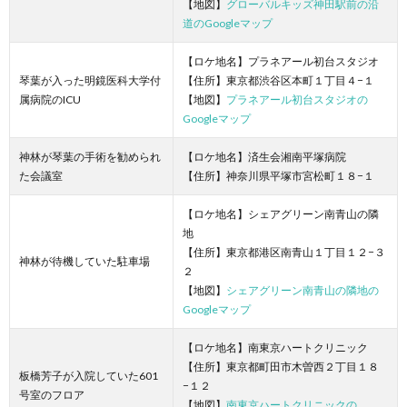
【地図】
グローバルキッズ神田駅前の沿
道のGoogleマップ
【ロケ地名】プラネアール初台スタジオ
琴葉が入った明鏡医科大学付
【住所】東京都渋谷区本町１丁目４−１
属病院のICU
【地図】
プラネアール初台スタジオの
Googleマップ
神林が琴葉の手術を勧められ
【ロケ地名】済生会湘南平塚病院
た会議室
【住所】神奈川県平塚市宮松町１８−１
【ロケ地名】シェアグリーン南青山の隣
地
【住所】東京都港区南青山１丁目１２−３
神林が待機していた駐車場
２
【地図】
シェアグリーン南青山の隣地の
Googleマップ
【ロケ地名】南東京ハートクリニック
【住所】東京都町田市木曽西２丁目１８
板橋芳子が入院していた601
−１２
号室のフロア
【地図】
南東京ハートクリニックの