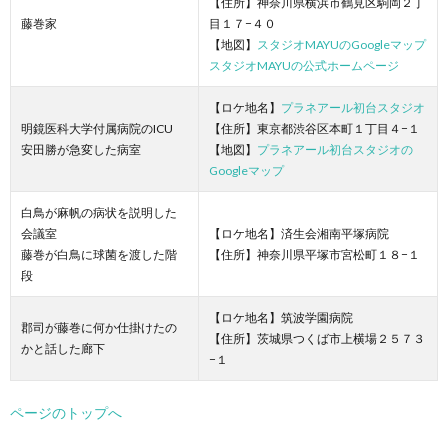
【住所】神奈川県横浜市鶴見区駒岡２丁
藤巻家
目１７−４０
【地図】
スタジオMAYUのGoogleマップ
スタジオMAYUの公式ホームページ
【ロケ地名】
プラネアール初台スタジオ
明鏡医科大学付属病院のICU
【住所】東京都渋谷区本町１丁目４−１
安田勝が急変した病室
【地図】
プラネアール初台スタジオの
Googleマップ
白鳥が麻帆の病状を説明した
会議室
【ロケ地名】済生会湘南平塚病院
藤巻が白鳥に球菌を渡した階
【住所】神奈川県平塚市宮松町１８−１
段
【ロケ地名】筑波学園病院
郡司が藤巻に何か仕掛けたの
【住所】茨城県つくば市上横場２５７３
かと話した廊下
−１
ページのトップへ