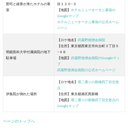
郡司と綾香が来たホテルの客
目１２０−３
室
【地図】
ホテルニューオータニ幕張の
Googleマップ
ホテルニューオータニ幕張の公式ホーム
ページ
【ロケ地名】
武蔵野徳洲会病院
【住所】東京都西東京市向台町３丁目５
明鏡医科大学付属病院の地下
−４８
駐車場
【地図】
武蔵野徳洲会病院のGoogleマッ
プ
武蔵野徳洲会病院の公式ホームページ
【ロケ地名】
環二通りの新橋四丁目交差
点
伊集院が倒れた場所
【住所】東京都港区西新橋
【地図】
環二通りの新橋四丁目交差点の
Googleマップ
ページのトップへ