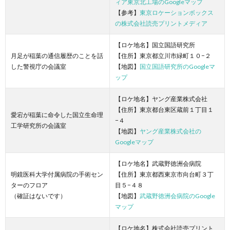
ィア東京北工場のGoogleマップ
【参考】
東京ロケーションボックス
の株式会社読売プリントメディア
【ロケ地名】国立国語研究所
月足が稲葉の通信履歴のことを話
【住所】東京都立川市緑町１０−２
した警視庁の会議室
【地図】
国立国語研究所のGoogleマ
ップ
【ロケ地名】ヤング産業株式会社
【住所】東京都台東区蔵前１丁目１
愛宕が稲葉に命令した国立生命理
−４
工学研究所の会議室
【地図】
ヤング産業株式会社の
Googleマップ
【ロケ地名】武蔵野徳洲会病院
明鏡医科大学付属病院の手術セン
【住所】東京都西東京市向台町３丁
ターのフロア
目５−４８
（確証はないです）
【地図】
武蔵野徳洲会病院のGoogle
マップ
【ロケ地名】株式会社読売プリント