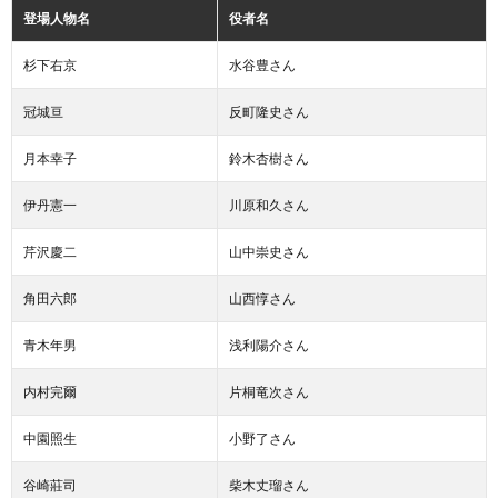
登場人物名
役者名
杉下右京
水谷豊さん
冠城亘
反町隆史さん
月本幸子
鈴木杏樹さん
伊丹憲一
川原和久さん
芹沢慶二
山中崇史さん
角田六郎
山西惇さん
青木年男
浅利陽介さん
内村完爾
片桐竜次さん
中園照生
小野了さん
谷崎莊司
柴木丈瑠さん