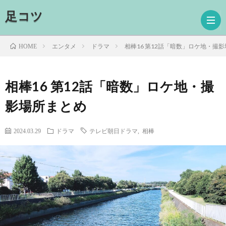
足コツ
エンタメ
ドラマ
相棒16 第12話「暗数」ロケ地・撮
HOME
ホ
相棒16 第12話「暗数」ロケ地・撮
影場所まとめ
ー
ド
ム
ラ
映
2024.03.29
ドラマ
テレビ朝日ドラマ
,
相棒
マ
画
読
書
プ
ロ
お