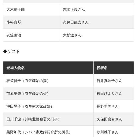
大木長十郎
志水正義さん
小松真琴
久保田龍吉さん
衣笠藤治
大杉漣さん
◆ゲスト
登場人物名
役者名
衣笠祥子（衣笠藤治の妻）
筒井真理子さん
市原里奈（衣笠藤治の娘）
桜田ひよりさん
沖田晃子（衣笠家の家政婦）
長野里美さん
田川千波（川崎北警察署の刑事）
久保田磨希さん
柴野加代（シバノ家政婦紹介所の所長）
歌川椎子さん