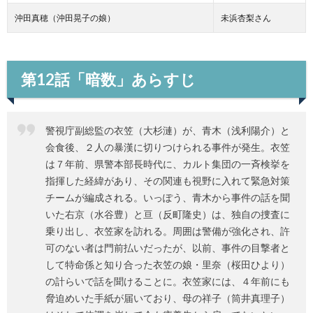
沖田真穂（沖田晃子の娘）
未浜杏梨さん
第12話「暗数」あらすじ
警視庁副総監の衣笠（大杉漣）が、青木（浅利陽介）と
会食後、２人の暴漢に切りつけられる事件が発生。衣笠
は７年前、県警本部長時代に、カルト集団の一斉検挙を
指揮した経緯があり、その関連も視野に入れて緊急対策
チームが編成される。いっぽう、青木から事件の話を聞
いた右京（水谷豊）と亘（反町隆史）は、独自の捜査に
乗り出し、衣笠家を訪れる。周囲は警備が強化され、許
可のない者は門前払いだったが、以前、事件の目撃者と
して特命係と知り合った衣笠の娘・里奈（桜田ひより）
の計らいで話を聞けることに。衣笠家には、４年前にも
脅迫めいた手紙が届いており、母の祥子（筒井真理子）