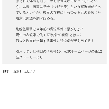
はそれで体調を崩して今も療養先から戻ってないとい
う。以来、家事は晃子（長野里美）という家政婦が担っ
ているというが、彼女の存在に引っ掛かるものを感じた
右京は周辺を調べ始める。
副総監襲撃と４年前の脅迫事件に繋がりが!?
渦中の衣笠家で働く家政婦の“秘密”とは…？
過去と現在が交錯する事件に特命係が光を当てる！
引用：テレビ朝日の「相棒16」公式ホームページの第12
話ストーリーより
脚本：山本むつみさん