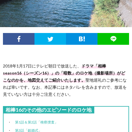
フ
問
ィ
い
ー
合
ル
わ
2018年1月17日にテレビ朝日で放送した、
ドラマ「相棒
せ
season16（シーズン16）」の「暗数」のロケ地（撮影場所）がど
こなのかを、地図交えてご紹介いたします。
聖地巡礼のご参考にな
れば幸いです。なお、本記事にはネタバレを含みますので、放送を
見ていない方は十分ご注意ください。
相棒16のその他のエピソードのロケ地
第1話＆第2話「検察捜査」
第3話「銀婚式」