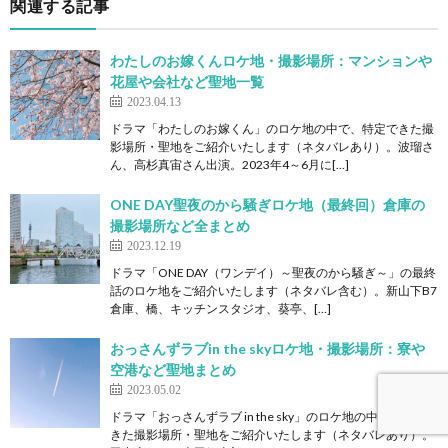
関連する記事
わたしのお嫁くんロケ地・撮影場所：マンションや
花屋や会社など聖地一覧
2023.04.13
ドラマ「わたしのお嫁くん」のロケ地の中で、特定できた撮
影場所・聖地をご紹介いたします（ネタバレあり）。波瑠さ
ん、高杉真宙さん出演。2023年4～6月に[…]
ONE DAY聖夜のから騒ぎロケ地（最終回）倉庫の
撮影場所など全まとめ
2023.12.19
ドラマ「ONE DAY（ワンデイ）～聖夜のから騒ぎ～」の最終
話のロケ地をご紹介いたします（ネタバレ含む）。新山下B7
倉庫、橋、キッチンスタジオ、葵亭、[…]
おっさんずラブin the skyロケ地・撮影場所：寮や
空港など聖地まとめ
2023.05.02
ドラマ「おっさんずラブ in the sky」のロケ地の中で、特定で
きた撮影場所・聖地をご紹介いたします（ネタバレあり）。