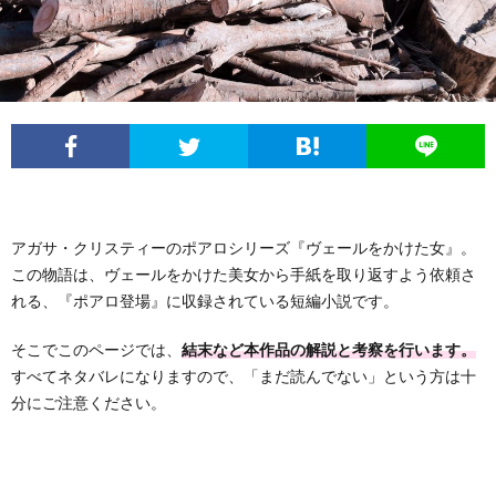
フ
問
ィ
い
ー
合
ル
わ
アガサ・クリスティーのポアロシリーズ『ヴェールをかけた女』。
せ
この物語は、ヴェールをかけた美女から手紙を取り返すよう依頼さ
れる、『ポアロ登場』に収録されている短編小説です。
そこでこのページでは、
結末など本作品の解説と考察を行います。
すべてネタバレになりますので、「まだ読んでない」という方は十
分にご注意ください。