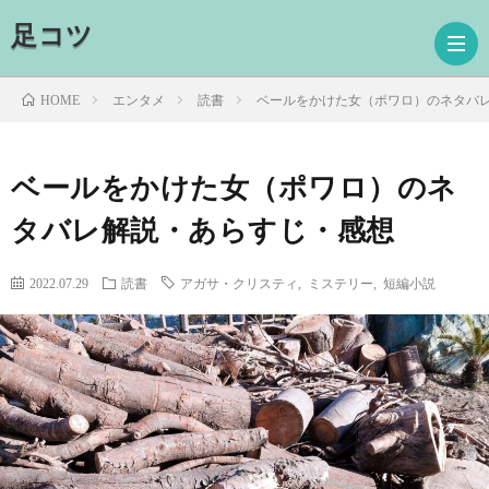
足コツ
エンタメ
読書
ベールをかけた女（ポワロ）のネタバ
HOME
ホ
ベールをかけた女（ポワロ）のネ
タバレ解説・あらすじ・感想
ー
ド
ム
ラ
映
2022.07.29
読書
アガサ・クリスティ
,
ミステリー
,
短編小説
マ
画
読
書
プ
ロ
お