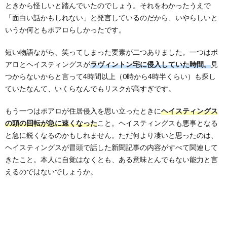
ときから怪しいと踏んでいたのでしょう。それをわかったうえで
「面白い話かもしれない」と発言しているのだから、いやらしいと
いうか何ともポアロらしかったです。
短い物語ながら、笑ってしまった要素が二つありました。一つはポ
アロとヘイスティングスが
ラヴィントン宅に侵入していた時間。
見
つからないからと言って4時間以上（0時から4時半くらい）も探し
ていたなんて、いくらなんでもリスクが高すぎです。
もう一つはポアロが住居侵入を思い立ったときに
ヘイスティングス
の頭の回転が急に速くなった
こと。ヘイスティングスも悪事となる
と急に鋭くなるのかもしれません。ただ何より凄いと思ったのは、
ヘイスティングスが冒頭で話した新聞記事の内容がすべて関連して
きたこと。本人に自覚はなくとも、ある意味とんでもない能力と言
えるのではないでしょうか。