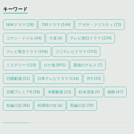
キーワード
NHKドラマ
(28)
TBSドラマ
(144)
アガサ・クリスティ
(72)
コナン・ドイル
(44)
サ道
(6)
テレビ朝日ドラマ
(234)
テレビ東京ドラマ
(196)
フジテレビドラマ
(193)
ミステリー
(118)
ロケ地
(895)
孤独のグルメ
(7)
日曜劇場
(31)
日本テレビドラマ
(126)
月9
(33)
月曜プレミア8
(38)
木曜劇場
(23)
松本清張
(9)
相棒
(47)
短編小説
(86)
科捜研の女
(6)
長編小説
(39)