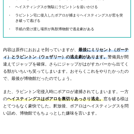
ヘイスティングスが無駄にラビントンを追いかける
ラビントン宅に侵入したポアロが捕まりヘイスティングスが窓を突
き破って逃げる
手紙の受け渡し場所が鳥獣博物館で逃走劇がある
内容は原作におおよそ則っていますが、
最後にミリセント（ガーテ
ィ）とラビントン（ウェザリー）の逃走劇があります。
警備員が間
違えてジャップを確保。さらにジャップがはがすカバーから出てく
る獣がいちいち笑ってしまいます。おそらくこれをやりたかったの
で、最後が博物館だったのでしょう。
また、ラビントン宅侵入時にポアロが逮捕されてしまいます。一方
の
ヘイスティングスはポアロを裏切りあっさり逃走。
窓を破る様は
とてつもなく豪快でした。釈放後、ポアロはヘイスティングスを問
い詰め、博物館でもちょっとした嫌味を言います。