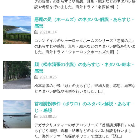
グの冒険』のあらすじや感想、真相・結末などのネタバレ解
説や考察を行いました。海外ドラマ「名探偵ポ[…]
悪魔の足（ホームズ）のネタバレ解説・あらすじ・
感想
2022.01.14
コナンドイルのシャーロックホームズシリーズ『悪魔の足』
のあらすじや感想、真相・結末などのネタバレ解説を行いま
した。海外ドラマ「シャーロックホームズの冒[…]
顔（松本清張の小説）のあらすじ・ネタバレ結末・
感想
2023.10.25
松本清張の小説『顔』のあらすじ、登場人物、感想、結末な
どネタバレ解説や考察を行いました。[…]
首相誘拐事件（ポワロ）のネタバレ解説・あらす
じ・感想
2022.08.25
アガサクリスティーのポアロシリーズ『首相誘拐事件』のあ
らすじや感想、真相・結末などのネタバレ解説を行いまし
た。海外ドラマ「名探偵ポワロ」で放送した『誘[…]