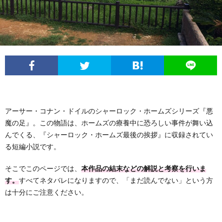
フ
問
ィ
い
ー
合
ル
わ
アーサー・コナン・ドイルのシャーロック・ホームズシリーズ『悪
せ
魔の足』。この物語は、ホームズの療養中に恐ろしい事件が舞い込
んでくる、『シャーロック・ホームズ最後の挨拶』に収録されてい
る短編小説です。
そこでこのページでは、
本作品の結末などの解説と考察を行いま
す。
すべてネタバレになりますので、「まだ読んでない」という方
は十分にご注意ください。