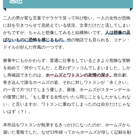
感想
二人の男が変な言葉でゲラゲラ笑って叫び歌い、一人の女性が恐怖
に顔を引きつらせて息絶えている状況。文章だけだと流してしまい
がちですが、ちゃんと想像してみると結構怖いです。
人は想像の及
ばないものに恐怖を感じるもの。
他の物語でも見られる、コナン・
ドイルが好んだ作風の一つです。
療養中にもかかわらず、普通に仕事をしているときより危険な実験
を始めて「何やってんだ」と思わずツッコんでしまいました。しか
し再確認できたのは、
ホームズとワトスンの友情の深さ。
救出劇、
巻き込んで謝るホームズの姿、それに対しワトスンが「水くさい」
の一言で片づけてしまう優しさ。最後、ホームズがスターンデール
の復讐に対し「もし愛する女性がいたら同じことをしたかもしれな
い」と言いますが、ワトスンに重ねてしまったのは自分だけじゃな
いはず（？）。
本作品をワトスンが執筆するきっかけになったのが、ホームズから
届いた電報でした。なぜ13年経ってからホームズが珍しく記録を勧