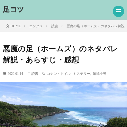
足コツ
エンタメ
読書
悪魔の足（ホームズ）のネタバレ解説
HOME
ホ
悪魔の足（ホームズ）のネタバレ
解説・あらすじ・感想
ー
ド
ム
ラ
映
2022.01.14
読書
コナン・ドイル
,
ミステリー
,
短編小説
マ
画
読
書
プ
ロ
お