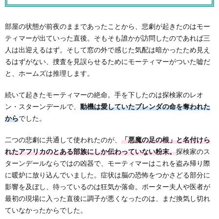
部屋の状態が前夜のままであったことから、悲劇が起きたのはモー
ティマーが出ていった直後。そもそも誰かが訪問したのであれば三
人は出迎えるはず。そして窓の外で感じた気配は暗かったため見え
るはずがない、捜査を見誤らせるためにモーティマーがついた嘘だ
と、ホームズは推理します。
続いて起きたモーティマーの絶命。手を下したのは探検家のレオ
ン・スターンデールで、
動機は愛していたブレンダの命を奪われた
から
でした。
二つの悲劇に共通して使われたのが、
「悪魔の足の根」と名付けら
れたアフリカのとある部族にしか伝わっていない粉末。
探検家のス
ターンデールならではの凶器で、モーティマーはこれを盗み帰り際
に暖炉に放り込んでいました。症状は脳の恐怖をつかさどる部分に
影響を及ぼし、待っているのは狂気か落命。ポーター夫人や医者が
最初の現場に入った直後に調子が悪くなったのは、まだ換気し切れ
ていなかったからでした。