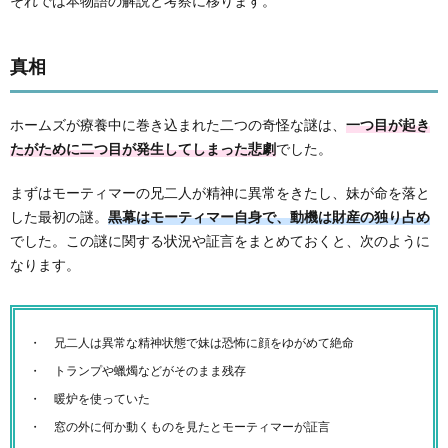
それでは本物語の解説と考察に移ります。
真相
ホームズが療養中に巻き込まれた二つの奇怪な謎は、
一つ目が起き
たがために二つ目が発生してしまった悲劇
でした。
まずはモーティマーの兄二人が精神に異常をきたし、妹が命を落と
した最初の謎。
黒幕はモーティマー自身で、動機は財産の独り占め
でした。この謎に関する状況や証言をまとめておくと、次のように
なります。
兄二人は異常な精神状態で妹は恐怖に顔をゆがめて絶命
トランプや蠟燭などがそのまま残存
暖炉を使っていた
窓の外に何か動くものを見たとモーティマーが証言