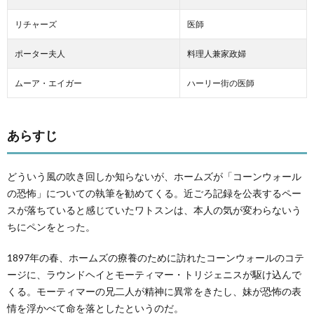
リチャーズ
医師
ポーター夫人
料理人兼家政婦
ムーア・エイガー
ハーリー街の医師
あらすじ
どういう風の吹き回しか知らないが、ホームズが「コーンウォール
の恐怖」についての執筆を勧めてくる。近ごろ記録を公表するペー
スが落ちていると感じていたワトスンは、本人の気が変わらないう
ちにペンをとった。
1897年の春、ホームズの療養のために訪れたコーンウォールのコテ
ージに、ラウンドヘイとモーティマー・トリジェニスが駆け込んで
くる。モーティマーの兄二人が精神に異常をきたし、妹が恐怖の表
情を浮かべて命を落としたというのだ。