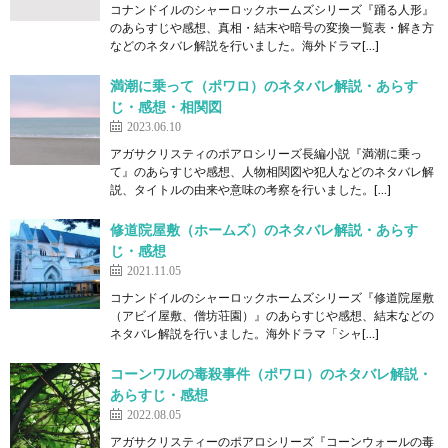
コナンドイルのシャーロックホームズシリーズ『踊る人形』
のあらすじや感想、真相・結末や暗号の変換一覧表・解き方
などのネタバレ解説を行いました。海外ドラマ[…]
満潮に乗って（ポワロ）のネタバレ解説・あらす
じ・感想・相関図
2023.06.10
アガサクリスティのポアロシリーズ長編小説『満潮に乗っ
て』のあらすじや感想、人物相関図や犯人などのネタバレ解
説、タイトルの由来や意味の考察を行いました。[…]
修道院屋敷（ホームズ）のネタバレ解説・あらす
じ・感想
2021.11.05
コナンドイルのシャーロックホームズシリーズ『修道院屋敷
（アビイ屋敷、僧坊荘園）』のあらすじや感想、結末などの
ネタバレ解説を行いました。海外ドラマ「シャ[…]
コーンワルの毒殺事件（ポワロ）のネタバレ解説・
あらすじ・感想
2022.08.05
アガサクリスティーのポアロシリーズ『コーンウォールの毒