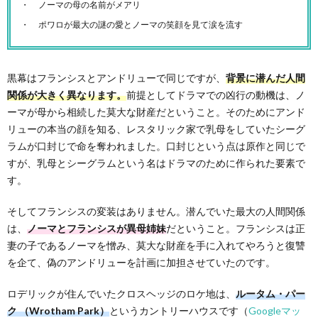
ノーマの母の名前がメアリ
ポワロが最大の謎の愛とノーマの笑顔を見て涙を流す
黒幕はフランシスとアンドリューで同じですが、
背景に潜んだ人間
関係が大きく異なります。
前提としてドラマでの凶行の動機は、ノ
ーマが母から相続した莫大な財産だということ。そのためにアンド
リューの本当の顔を知る、レスタリック家で乳母をしていたシーグ
ラムが口封じで命を奪われました。口封じという点は原作と同じで
すが、乳母とシーグラムという名はドラマのために作られた要素で
す。
そしてフランシスの変装はありません。潜んでいた最大の人間関係
は、
ノーマとフランシスが異母姉妹
だということ。フランシスは正
妻の子であるノーマを憎み、莫大な財産を手に入れてやろうと復讐
を企て、偽のアンドリューを計画に加担させていたのです。
ロデリックが住んでいたクロスヘッジのロケ地は、
ルータム・パー
ク （Wrotham Park）
というカントリーハウスです（
Googleマッ