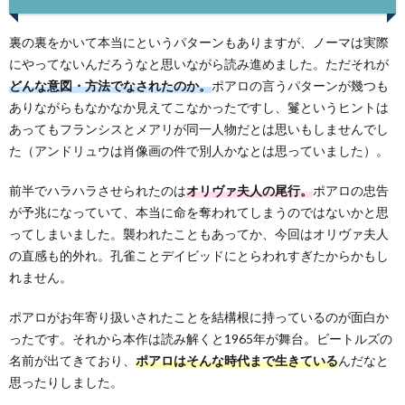
裏の裏をかいて本当にというパターンもありますが、ノーマは実際
にやってないんだろうなと思いながら読み進めました。ただそれが
どんな意図・方法でなされたのか。
ポアロの言うパターンが幾つも
ありながらもなかなか見えてこなかったですし、鬘というヒントは
あってもフランシスとメアリが同一人物だとは思いもしませんでし
た（アンドリュウは肖像画の件で別人かなとは思っていました）。
前半でハラハラさせられたのは
オリヴァ夫人の尾行。
ポアロの忠告
が予兆になっていて、本当に命を奪われてしまうのではないかと思
ってしまいました。襲われたこともあってか、今回はオリヴァ夫人
の直感も的外れ。孔雀ことデイビッドにとらわれすぎたからかもし
れません。
ポアロがお年寄り扱いされたことを結構根に持っているのが面白か
ったです。それから本作は読み解くと1965年が舞台。ビートルズの
名前が出てきており、
ポアロはそんな時代まで生きている
んだなと
思ったりしました。