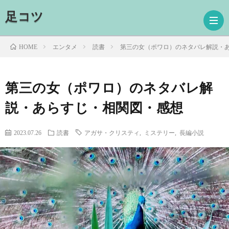
足コツ
エンタメ
読書
第三の女（ポワロ）のネタバレ解説・
HOME
ホ
第三の女（ポワロ）のネタバレ解
説・あらすじ・相関図・感想
ー
ド
ム
ラ
映
2023.07.26
読書
アガサ・クリスティ
,
ミステリー
,
長編小説
マ
画
読
書
プ
ロ
お