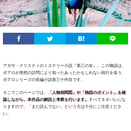
フ
問
ィ
い
ー
合
ル
わ
アガサ・クリスティのミステリー小説『第三の女』。この物語は、
せ
ポアロが突然の訪問により知ったあったかもしれない凶行を追う、
ポアロシリーズの長編小説第三十作目です。
そこでこのページでは、
「人物相関図」や「物語のポイント」を確
認しながら、本作品の解説と考察を行います。
すべてネタバレにな
りますので、「まだ読んでない」という方は十分にご注意くださ
い。