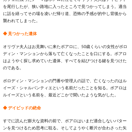
を尾行したが、狭い路地に入ったところで見つかってしまう。適当
に話を繕ってその場を凌いだ帰り道、恐怖の予感が的中し背後から
襲われてしまった。
◆ 見つかった遺体
オリヴァ夫人はお見舞いに来たポアロに、50歳くらいの女性がボロ
ディン・マンションから落ちて亡くなったことを口にする。ポアロ
はようやく探し求めていた遺体、すべてを結びつける鍵を見つけた
のである。
ボロディン・マンションの門番や管理人の話で、亡くなったのはル
イーズ・シャルパンティエという名前だったことを知る。ポアロは
ルイーズという名前を、最近どこかで聞いたような気がした。
◆ デイビッドの絶命
すでに読んだ膨大な資料の前で、ポアロはいまだ適合しないパター
ンを見つけるため思考に耽る。そしてようやく断片が合わさった矢