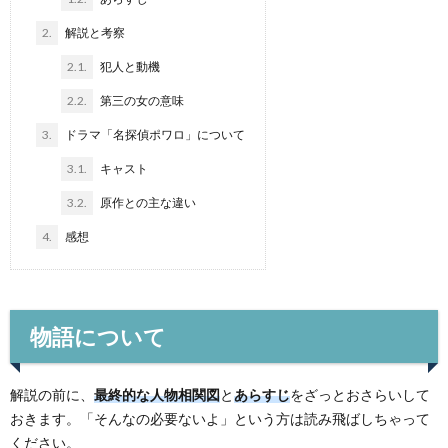
2.
解説と考察
2.1.
犯人と動機
2.2.
第三の女の意味
3.
ドラマ「名探偵ポワロ」について
3.1.
キャスト
3.2.
原作との主な違い
4.
感想
物語について
解説の前に、
最終的な人物相関図
と
あらすじ
をざっとおさらいして
おきます。「そんなの必要ないよ」という方は読み飛ばしちゃって
ください。