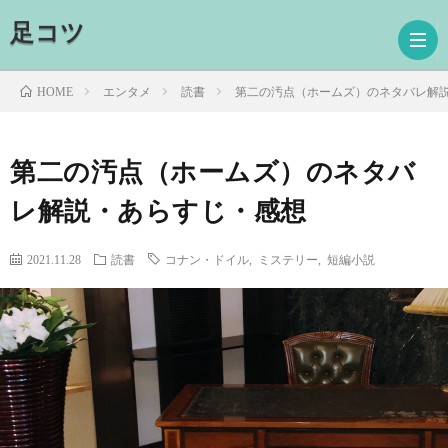
足コツ
エンタメ
読書
第二の汚点（ホームズ）のネタバレ解
HOME
ホ
第二の汚点（ホームズ）のネタバ
レ解説・あらすじ・感想
ー
ド
ム
ラ
映
2021.11.28
読書
コナン・ドイル
,
ミステリー
,
短編小説
マ
画
読
書
プ
ロ
お