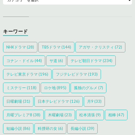
キーワード
NHKドラマ
(28)
TBSドラマ
(144)
アガサ・クリスティ
(72)
コナン・ドイル
(44)
サ道
(6)
テレビ朝日ドラマ
(234)
テレビ東京ドラマ
(196)
フジテレビドラマ
(193)
ミステリー
(118)
ロケ地
(895)
孤独のグルメ
(7)
日曜劇場
(31)
日本テレビドラマ
(126)
月9
(33)
月曜プレミア8
(38)
木曜劇場
(23)
松本清張
(9)
相棒
(47)
短編小説
(86)
科捜研の女
(6)
長編小説
(39)