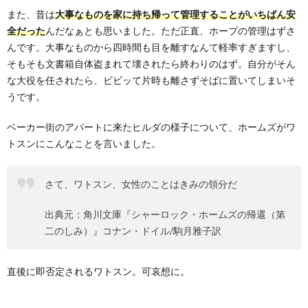
また、昔は
大事なものを家に持ち帰って管理することがいちばん安
全だった
んだなぁとも思いました。ただ正直、ホープの管理はずさ
んです。大事なものから四時間も目を離すなんて軽率すぎますし、
そもそも文書箱自体盗まれて壊されたら終わりのはず。自分がそん
な大役を任されたら、ビビッて片時も離さずそばに置いてしまいそ
うです。
ベーカー街のアパートに来たヒルダの様子について、ホームズがワ
トスンにこんなことを言いました。
さて、ワトスン、女性のことはきみの領分だ
出典元：角川文庫『シャーロック・ホームズの帰還（第
二のしみ）』コナン・ドイル/駒月雅子訳
直後に即否定されるワトスン。可哀想に。