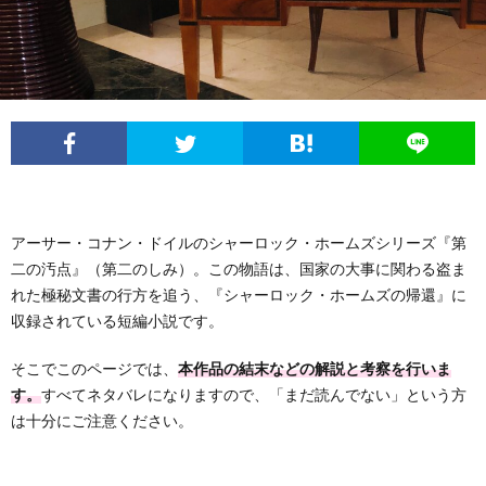
フ
問
ィ
い
ー
合
ル
わ
アーサー・コナン・ドイルのシャーロック・ホームズシリーズ『第
せ
二の汚点』（第二のしみ）。この物語は、国家の大事に関わる盗ま
れた極秘文書の行方を追う、『シャーロック・ホームズの帰還』に
収録されている短編小説です。
そこでこのページでは、
本作品の結末などの解説と考察を行いま
す。
すべてネタバレになりますので、「まだ読んでない」という方
は十分にご注意ください。