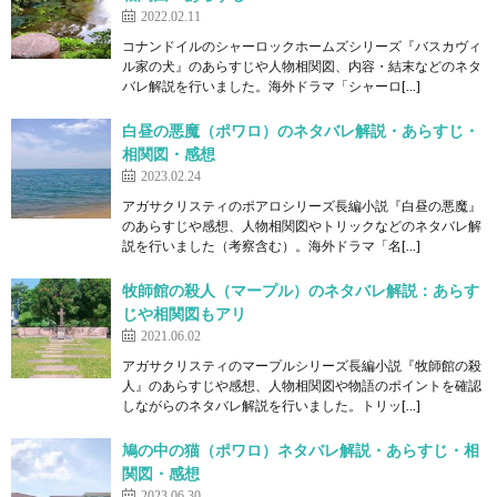
2022.02.11
コナンドイルのシャーロックホームズシリーズ『バスカヴィ
ル家の犬』のあらすじや人物相関図、内容・結末などのネタ
バレ解説を行いました。海外ドラマ「シャーロ[…]
白昼の悪魔（ポワロ）のネタバレ解説・あらすじ・
相関図・感想
2023.02.24
アガサクリスティのポアロシリーズ長編小説『白昼の悪魔』
のあらすじや感想、人物相関図やトリックなどのネタバレ解
説を行いました（考察含む）。海外ドラマ「名[…]
牧師館の殺人（マープル）のネタバレ解説：あらす
じや相関図もアリ
2021.06.02
アガサクリスティのマープルシリーズ長編小説『牧師館の殺
人』のあらすじや感想、人物相関図や物語のポイントを確認
しながらのネタバレ解説を行いました。トリッ[…]
鳩の中の猫（ポワロ）ネタバレ解説・あらすじ・相
関図・感想
2023.06.30