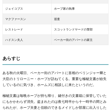
ジェイコブス
ホープ家の執事
マクファースン
巡査
レストレード
スコットランドヤードの警部
ハドスン夫人
ベーカー街のアパートの家主
あらすじ
ある秋の火曜日、ベーカー街のアパートに首相のベリンジャー卿と
大臣のトリローニー・ホープが訪ねてくる。重要な極秘文書が紛失
しているのに気づき、ホームズに相談しに来たというのだ。
極秘文書は毎晩ホープが持ち帰り、鍵付きの文書箱に保管していた
にもかかわらず消失。盗まれたのは夜七時半から十一時半の間とみ
られたが、ホープ夫妻と信頼のできるメイドしか部屋に出入りした