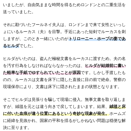
いましたが、自由気ままな時間を得るためロンドンとの二重生活を
送っていました。
それに勘づいたフールネイ夫人は、ロンドンまで来て女性といっし
ょにいるルーカス（夫）を目撃。手近にあった短剣でルーカスを刺
しますが、このとき一緒にいたのが
トリローニー・ホープの妻であ
るヒルダ
でした。
ヒルダがいたのは、盗んだ極秘文書をルーカスに渡すため。夫の名
を汚す行為をしなければならなかったのは、
ヒルダが結婚前に書い
た軽率な手紙でゆすられていたことが原因
です。しかし手渡したも
のの、ルーカスは文書を床下に隠した直後に目の前で絶命。警察の
現場保存により、文書は床下に隠されたままの状態となります。
そこでヒルダは見張りを騙して現場に侵入。無事文書を取り返しま
すが、絨毯を元とは違う向きで戻してしまいます。結果、
絨毯と床
に付いた血痕が違う位置にあるという奇妙な現象が発生。
ホームズ
に経緯を見抜かれ、国家の平和を揺るがしかねない問題は穏便な解
決に至ります。