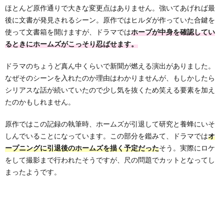
ほとんど原作通りで大きな変更点はありません。強いてあげれば最
後に文書が発見されるシーン。原作ではヒルダが作っていた合鍵を
使って文書箱を開けますが、ドラマでは
ホープが中身を確認してい
るときにホームズがこっそり忍ばせます。
ドラマのちょうど真ん中くらいで新聞が燃える演出がありました。
なぜそのシーンを入れたのか理由はわかりませんが、もしかしたら
シリアスな話が続いていたので少し気を抜くため笑える要素を加え
たのかもしれません。
原作ではこの記録の執筆時、ホームズが引退して研究と養蜂にいそ
しんでいることになっています。この部分を鑑みて、ドラマでは
オ
ープニングに引退後のホームズを描く予定だった
そう。実際にロケ
をして撮影まで行われたそうですが、尺の問題でカットとなってし
まったようです。