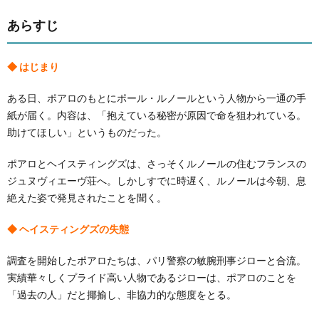
あらすじ
◆ はじまり
ある日、ポアロのもとにポール・ルノールという人物から一通の手
紙が届く。内容は、「抱えている秘密が原因で命を狙われている。
助けてほしい」というものだった。
ポアロとヘイスティングズは、さっそくルノールの住むフランスの
ジュヌヴィエーヴ荘へ。しかしすでに時遅く、ルノールは今朝、息
絶えた姿で発見されたことを聞く。
◆ ヘイスティングズの失態
調査を開始したポアロたちは、パリ警察の敏腕刑事ジローと合流。
実績華々しくプライド高い人物であるジローは、ポアロのことを
「過去の人」だと揶揄し、非協力的な態度をとる。