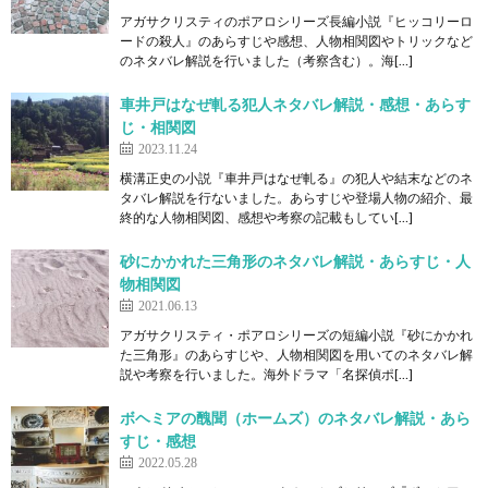
アガサクリスティのポアロシリーズ長編小説『ヒッコリーロ
ードの殺人』のあらすじや感想、人物相関図やトリックなど
のネタバレ解説を行いました（考察含む）。海[…]
車井戸はなぜ軋る犯人ネタバレ解説・感想・あらす
じ・相関図
2023.11.24
横溝正史の小説『車井戸はなぜ軋る』の犯人や結末などのネ
タバレ解説を行ないました。あらすじや登場人物の紹介、最
終的な人物相関図、感想や考察の記載もしてい[…]
砂にかかれた三角形のネタバレ解説・あらすじ・人
物相関図
2021.06.13
アガサクリスティ・ポアロシリーズの短編小説『砂にかかれ
た三角形』のあらすじや、人物相関図を用いてのネタバレ解
説や考察を行いました。海外ドラマ「名探偵ポ[…]
ボヘミアの醜聞（ホームズ）のネタバレ解説・あら
すじ・感想
2022.05.28