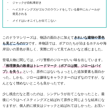
ジャックが自転車好き
ヘイスティングズがゴルフのラウンドをしている最中にルノールが
発見される
メイドはレオニイしか出てこない
このドラマシリーズは、物語の面白さに加えて
きれいな建物や景色
も見どころの1つ
です。本物語では、ポアロたちが泊まるホテルや海
岸沿いの景色が美しく、実際に行って見てみたいなと感じました。
登場人物に関しては、パリ警察のジローがいい味を出しています。
「推理勝負の敗者はトレードマーク（ポアロは髭、ジローはパイ
プ）を失う」
という、原作にはないちょっとした追加要素も面白か
った。しかも、ジローは嫌味なキャラクターのはずなのですが、な
んとなく憎めないところも良かったです。
少し残念だなと思ったのは、シンデレラが出てこなかったこと。最
後にベラはヘイスティングズと結ばれて原作と同じような結末にな
りますが、個人的に彼女はジャックと結ばれてほしかった。お互い