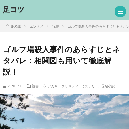
足コツ
エンタメ
読書
ゴルフ場殺人事件のあらすじとネタバ
HOME
ホ
ゴルフ場殺人事件のあらすじとネ
タバレ：相関図も用いて徹底解
ー
ド
説！
ム
ラ
映
2020.07.15
読書
アガサ・クリスティ
,
ミステリー
,
長編小説
マ
画
読
書
プ
ロ
お