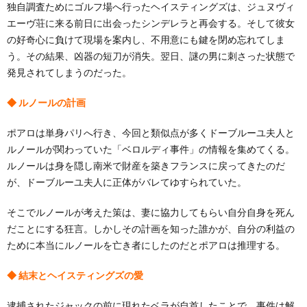
独自調査ためにゴルフ場へ行ったヘイスティングズは、ジュヌヴィ
エーヴ荘に来る前日に出会ったシンデレラと再会する。そして彼女
の好奇心に負けて現場を案内し、不用意にも鍵を閉め忘れてしま
う。その結果、凶器の短刀が消失。翌日、謎の男に刺さった状態で
発見されてしまうのだった。
◆ ルノールの計画
ポアロは単身パリへ行き、今回と類似点が多くドーブルーユ夫人と
ルノールが関わっていた「ベロルディ事件」の情報を集めてくる。
ルノールは身を隠し南米で財産を築きフランスに戻ってきたのだ
が、ドーブルーユ夫人に正体がバレてゆすられていた。
そこでルノールが考えた策は、妻に協力してもらい自分自身を死ん
だことにする狂言。しかしその計画を知った誰かが、自分の利益の
ために本当にルノールを亡き者にしたのだとポアロは推理する。
◆ 結末とヘイスティングズの愛
逮捕されたジャックの前に現れたベラが自首したことで、事件は解