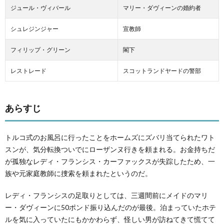
ジュール・ヴィバール
マリー・ダヴィーンの婚約者
シュレジンジャー
宣教師
フィリップ・グリーン
閣下
レストレード
スコットランドヤードの警部
あらすじ
トルコ式のお風呂に行ったことをホームズにズバリ当てられたワト
スンが、気分転換ついでにローザンヌ行きを頼まれる。お金持ちだ
が孤独なレディ・フランシス・カーファックスが失踪したため、一
族や元家庭教師に捜索を頼まれたというのだ。
レディ・フランシスの足取りとしては、三週間前にメイドのマリ
ー・ダヴィーンに50ポンド振り込んだのが最後。泊まっていたホテ
ルを気に入っていたにもかかわらず、怪しい男が訪ねてきて慌てて