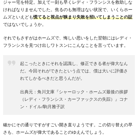
ジャー宅を特定。加えて一刻も早くレディ・フランシスを救助しな
ければなりませんでした。焦るのも無理はない状況で、いくらホー
ムズといえども
慌てると視点が狭まり失敗を招いてしまうことの証
ではないでしょうか。
それでもさすがはホームズで、悔しい思いをした翌朝にはレディ・
フランシスを見つけ出しワトスンにこんなことを言っています。
起こったときにそれを認識し、修正できる者が偉大なん
だ。今回それができたという点では、僕は大いに評価さ
れてしかるべきだと思うんだが。
出典元：角川文庫『シャーロック・ホームズ最後の挨拶
（レディ・フランシス・カーファックスの失踪）』コナ
ン・ドイル/駒月雅子訳
確かにその通りですがすごい開き直りようです。この切り替えの早
さも、ホームズが偉大であることのゆえんでしょう。