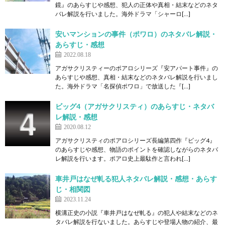
鏡』のあらすじや感想、犯人の正体や真相・結末などのネタ
バレ解説を行いました。海外ドラマ「シャーロ[…]
安いマンションの事件（ポワロ）のネタバレ解説・
あらすじ・感想
2022.08.18
アガサクリスティーのポアロシリーズ『安アパート事件』の
あらすじや感想、真相・結末などのネタバレ解説を行いまし
た。海外ドラマ「名探偵ポワロ」で放送した『[…]
ビッグ4（アガサクリスティ）のあらすじ・ネタバ
レ解説・感想
2020.08.12
アガサクリスティのポアロシリーズ長編第四作『ビッグ4』
のあらすじや感想、物語のポイントを確認しながらのネタバ
レ解説を行います。ポアロ史上最駄作と言われ[…]
車井戸はなぜ軋る犯人ネタバレ解説・感想・あらす
じ・相関図
2023.11.24
横溝正史の小説『車井戸はなぜ軋る』の犯人や結末などのネ
タバレ解説を行ないました。あらすじや登場人物の紹介、最