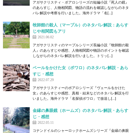
アガサクリスティ・ポアロシリーズの短編小説『死人の鏡』
のあらすじ、人物相関図、物語の流れを確認しながらのネタ
バレ解説や考察を行いました。海外ドラマ「名[…]
牧師館の殺人（マープル）のネタバレ解説：あらす
じや相関図もアリ
2021.06.02
アガサクリスティのマープルシリーズ長編小説『牧師館の殺
人』のあらすじや感想、人物相関図や物語のポイントを確認
しながらのネタバレ解説を行いました。トリッ[…]
ベールをかけた女（ポワロ）のネタバレ解説・あら
すじ・感想
2022.07.29
アガサクリスティーのポアロシリーズ『ヴェールをかけた
女』のあらすじや感想、真相・結末などのネタバレ解説を行
いました。海外ドラマ「名探偵ポワロ」で放送し[…]
金縁の鼻眼鏡（ホームズ）のネタバレ解説・あらす
じ・感想
2022.05.11
コナンドイルのシャーロックホームズシリーズ『金縁の鼻眼