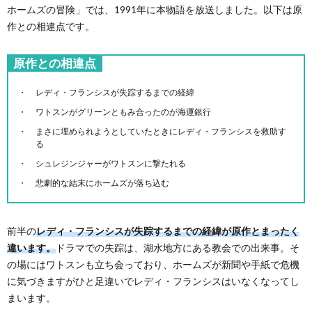
ホームズの冒険」では、1991年に本物語を放送しました。以下は原
作との相違点です。
原作との相違点
レディ・フランシスが失踪するまでの経緯
ワトスンがグリーンともみ合ったのが海運銀行
まさに埋められようとしていたときにレディ・フランシスを救助す
る
シュレジンジャーがワトスンに撃たれる
悲劇的な結末にホームズが落ち込む
前半の
レディ・フランシスが失踪するまでの経緯が原作とまったく
違います。
ドラマでの失踪は、湖水地方にある教会での出来事。そ
の場にはワトスンも立ち会っており、ホームズが新聞や手紙で危機
に気づきますがひと足違いでレディ・フランシスはいなくなってし
まいます。