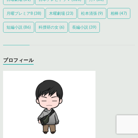
月曜プレミア8
(38)
木曜劇場
(23)
松本清張
(9)
相棒
(47)
短編小説
(86)
科捜研の女
(6)
長編小説
(39)
プロフィール