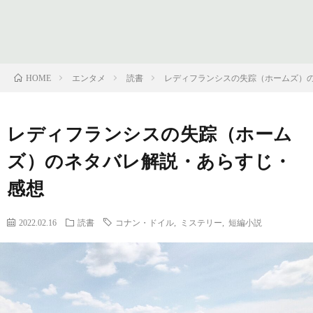
フ
問
ィ
い
エンタメ
読書
レディフランシスの失踪（ホームズ）
HOME
ー
合
レディフランシスの失踪（ホーム
ル
わ
ズ）のネタバレ解説・あらすじ・
せ
感想
2022.02.16
読書
コナン・ドイル
,
ミステリー
,
短編小説