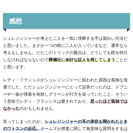
感想
シュレジンジャーが考えた二人を一気に埋葬する手は面白い方法だ
と思いました。まさか一つの棺に二人が入っているなど、通常なら
考えもしません。だだこのトリックの難点は、どうしても棺を特注
しなければならないので
葬儀社に余計な証人を残してしまう
ことだ
と思います。
レディ・フランシスがシュレジンジャーに狙われた原因は孤独な境
遇でした。ただシュレジンジャーにとって誤算だったのは、ドブニ
ーや一族が捜索を依頼しグリーンが行方を追っていたこと。そうい
う意味でレディ・フランシスは愛されており、
思ったほど孤独では
なかった
のかもしれません。
笑ってしまったのが、
シュレジンジャーの耳の形状を聞かれたとき
のワトスンの反応。
ホームズが捜査に関して無意味な質問をするは