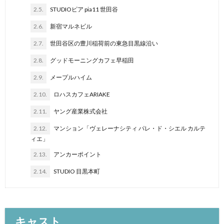
2.5.
STUDIOピア pia11 世田谷
2.6.
新宿マルネビル
2.7.
世田谷区の豊川稲荷前の東急目黒線沿い
2.8.
グッドモーニングカフェ早稲田
2.9.
メープルハイム
2.10.
ロハスカフェARIAKE
2.11.
ヤング産業株式会社
2.12.
マンション「ヴェレーナシティ パレ・ド・シエル カルテ
ィエ」
2.13.
アンカーポイント
2.14.
STUDIO 目黒本町
キャスト