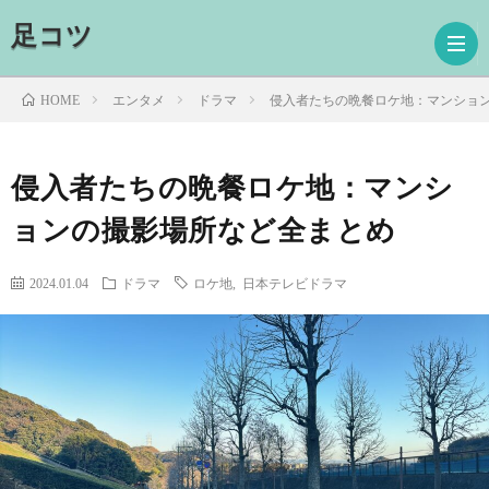
足コツ
エンタメ
ドラマ
侵入者たちの晩餐ロケ地：マンショ
HOME
ホ
侵入者たちの晩餐ロケ地：マンシ
ョンの撮影場所など全まとめ
ー
ド
ム
ラ
映
2024.01.04
ドラマ
ロケ地
,
日本テレビドラマ
マ
画
読
書
プ
ロ
お