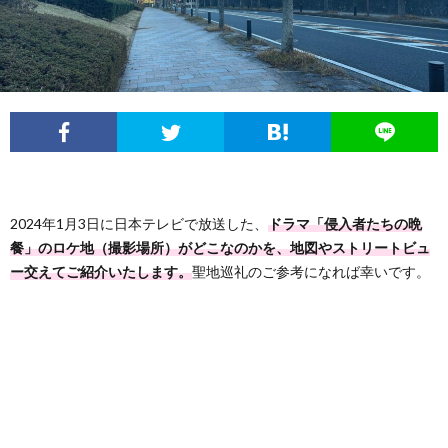
フ
問
ィ
い
ー
合
ル
わ
2024年1月3日に日本テレビで放送した、
ドラマ「侵入者たちの晩
せ
餐」のロケ地（撮影場所）がどこなのかを、地図やストリートビュ
ー交えてご紹介いたします。
聖地巡礼のご参考になれば幸いです。