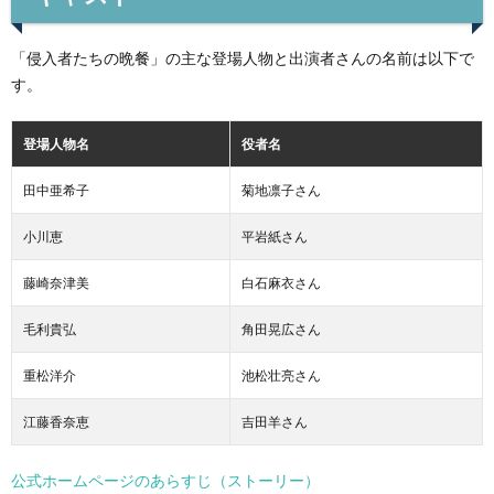
「侵入者たちの晩餐」の主な登場人物と出演者さんの名前は以下で
す。
登場人物名
役者名
田中亜希子
菊地凛子さん
小川恵
平岩紙さん
藤崎奈津美
白石麻衣さん
毛利貴弘
角田晃広さん
重松洋介
池松壮亮さん
江藤香奈恵
吉田羊さん
公式ホームページのあらすじ（ストーリー）