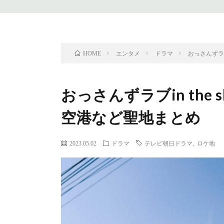
エンタメ
ドラマ
おっさんずラブ
HOME
おっさんずラブin the
空港など聖地まとめ
2023.05.02
ドラマ
テレビ朝日ドラマ
,
ロケ地