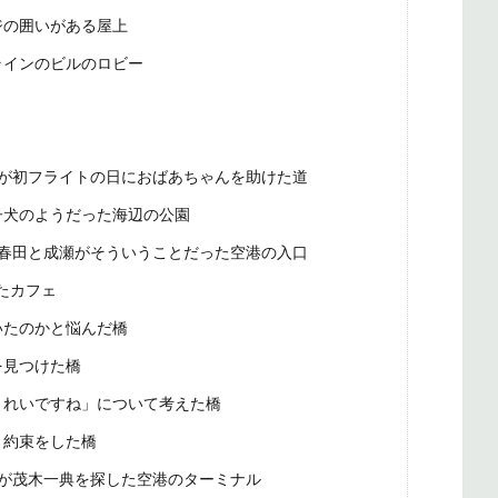
ジの囲いがある屋上
ラインのビルのロビー
が初フライトの日におばあちゃんを助けた道
子犬のようだった海辺の公園
春田と成瀬がそういうことだった空港の入口
をしたカフェ
いたのかと悩んだ橋
を見つけた橋
きれいですね」について考えた橋
く約束をした橋
が茂木一典を探した空港のターミナル