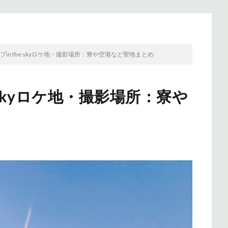
in the skyロケ地・撮影場所：寮や空港など聖地まとめ
 skyロケ地・撮影場所：寮や