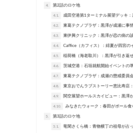
第2話のロケ地
4.
成田空港第1ターミナル展望デッキ：
4.1.
東葛テクノプラザ：黒澤が成瀬に事
4.2.
東伊興クリニック：黒澤が恋の病の
4.3.
Caffice（カフィス）：緋夏が四宮
4.4.
稲荷橋（海老取川）：黒澤が引き返
4.5.
茨城空港：石垣就航開始イベントの
4.6.
東葛テクノプラザ：成瀬の懲戒委員
4.7.
東京おでんラブストーリー恵比寿店
4.8.
関空展望ホールスカイビュー：黒澤
4.9.
みなきたウォーク：春田がボール食
4.10.
第3話のロケ地
5.
竜閑さくら橋：青物横丁の祖母が占
5.1.