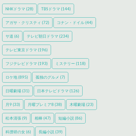
NHKドラマ
(28)
TBSドラマ
(144)
アガサ・クリスティ
(72)
コナン・ドイル
(44)
サ道
(6)
テレビ朝日ドラマ
(234)
テレビ東京ドラマ
(196)
フジテレビドラマ
(193)
ミステリー
(118)
ロケ地
(895)
孤独のグルメ
(7)
日曜劇場
(31)
日本テレビドラマ
(126)
月9
(33)
月曜プレミア8
(38)
木曜劇場
(23)
松本清張
(9)
相棒
(47)
短編小説
(86)
科捜研の女
(6)
長編小説
(39)