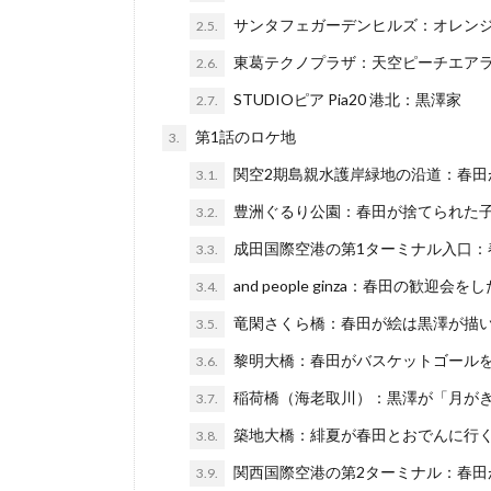
サンタフェガーデンヒルズ：オレン
2.5.
東葛テクノプラザ：天空ピーチエア
2.6.
STUDIOピア Pia20 港北：黒澤家
2.7.
第1話のロケ地
3.
関空2期島親水護岸緑地の沿道：春田
3.1.
豊洲ぐるり公園：春田が捨てられた
3.2.
成田国際空港の第1ターミナル入口：
3.3.
and people ginza：春田の歓迎会
3.4.
竜閑さくら橋：春田が絵は黒澤が描
3.5.
黎明大橋：春田がバスケットゴール
3.6.
稲荷橋（海老取川）：黒澤が「月が
3.7.
築地大橋：緋夏が春田とおでんに行
3.8.
関西国際空港の第2ターミナル：春田
3.9.