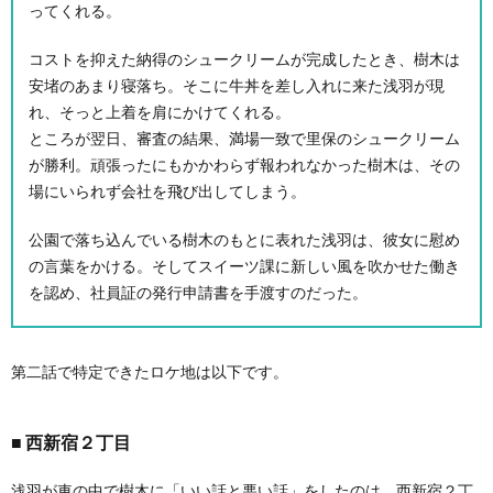
ってくれる。
コストを抑えた納得のシュークリームが完成したとき、樹木は
安堵のあまり寝落ち。そこに牛丼を差し入れに来た浅羽が現
れ、そっと上着を肩にかけてくれる。
ところが翌日、審査の結果、満場一致で里保のシュークリーム
が勝利。頑張ったにもかかわらず報われなかった樹木は、その
場にいられず会社を飛び出してしまう。
公園で落ち込んでいる樹木のもとに表れた浅羽は、彼女に慰め
の言葉をかける。そしてスイーツ課に新しい風を吹かせた働き
を認め、社員証の発行申請書を手渡すのだった。
第二話で特定できたロケ地は以下です。
西新宿２丁目
浅羽が車の中で樹木に「いい話と悪い話」をしたのは、西新宿２丁