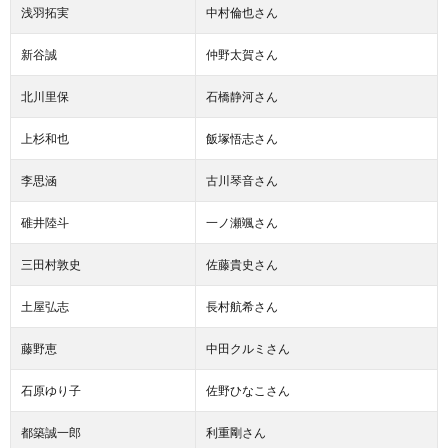
浅羽拓実
中村倫也さん
新谷誠
仲野太賀さん
北川里保
石橋静河さん
上杉和也
飯塚悟志さん
李思涵
古川琴音さん
碓井陸斗
一ノ瀬颯さん
三田村敦史
佐藤貴史さん
土屋弘志
長村航希さん
藤野恵
中田クルミさん
石原ゆり子
佐野ひなこさん
都築誠一郎
利重剛さん