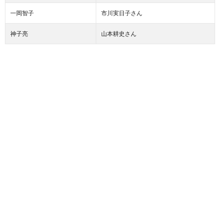
一岡智子
市川実日子さん
神子亮
山本耕史さん