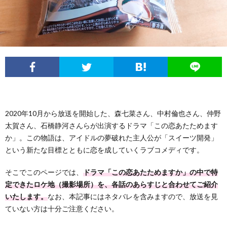
フ
問
ィ
い
ー
合
ル
わ
2020年10月から放送を開始した、森七菜さん、中村倫也さん、仲野
せ
太賀さん、石橋静河さんらが出演するドラマ「この恋あたためます
か」。この物語は、アイドルの夢破れた主人公が「スイーツ開発」
という新たな目標とともに恋を成していくラブコメディです。
そこでこのページでは、
ドラマ「この恋あたためますか」の中で特
定できたロケ地（撮影場所）を、各話のあらすじと合わせてご紹介
いたします。
なお、本記事にはネタバレを含みますので、放送を見
ていない方は十分ご注意ください。