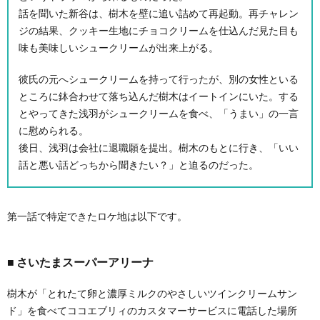
話を聞いた新谷は、樹木を壁に追い詰めて再起動。再チャレン
ジの結果、クッキー生地にチョコクリームを仕込んだ見た目も
味も美味しいシュークリームが出来上がる。
彼氏の元へシュークリームを持って行ったが、別の女性といる
ところに鉢合わせて落ち込んだ樹木はイートインにいた。する
とやってきた浅羽がシュークリームを食べ、「うまい」の一言
に慰められる。
後日、浅羽は会社に退職願を提出。樹木のもとに行き、「いい
話と悪い話どっちから聞きたい？」と迫るのだった。
第一話で特定できたロケ地は以下です。
さいたまスーパーアリーナ
樹木が「とれたて卵と濃厚ミルクのやさしいツインクリームサン
ド」を食べてココエブリィのカスタマーサービスに電話した場所