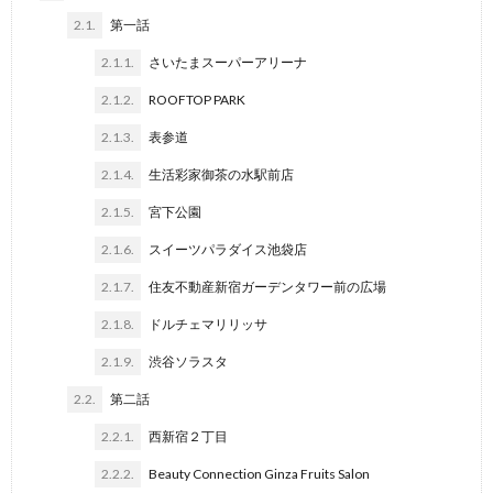
2.1.
第一話
2.1.1.
さいたまスーパーアリーナ
2.1.2.
ROOFTOP PARK
2.1.3.
表参道
2.1.4.
生活彩家御茶の水駅前店
2.1.5.
宮下公園
2.1.6.
スイーツパラダイス池袋店
2.1.7.
住友不動産新宿ガーデンタワー前の広場
2.1.8.
ドルチェマリリッサ
2.1.9.
渋谷ソラスタ
2.2.
第二話
2.2.1.
西新宿２丁目
2.2.2.
Beauty Connection Ginza Fruits Salon