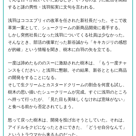
すると謎の男性・浅羽拓実に文句を言われる。
浅羽はココエブリィの改革を任された新社長だった。そこで改
革第一案として、シュークリームの新商品開発に着手する。
しかし突然社長になった浅羽についてくる社員は少なかった。
そんなとき、部活の後輩だった新谷誠から「キキカジリの感想
が的確」という情報を聞き、樹木に白羽の矢を立てる。
一度は諦めたもののスーに激励された樹木は、「もう一度チャ
ンスをください」と浅羽に懇願。その結果、新谷とともに商品
の開発をすることになる。
そして生クリームとカスタードクリームの割合を何度も試し、
樹木の思い描いたシュークリームが完成。すぐに浅羽のところ
へ持って行ったが、「見た目も美味しくなければ意味がない」
と食べる前から否定されてしまう。
怒って戻った樹木は、開発を投げ出そうとしていた。それは、
アイドルをクビになったときにできた、「どうせ自分なんて」
というトラウマから来るものだった。