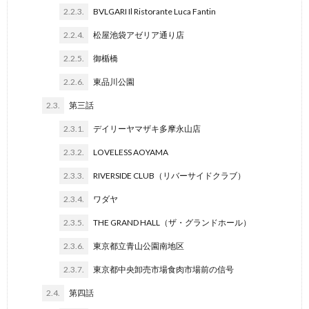
2.2.3.
BVLGARI Il Ristorante Luca Fantin
2.2.4.
松屋池袋アゼリア通り店
2.2.5.
御楯橋
2.2.6.
東品川公園
2.3.
第三話
2.3.1.
デイリーヤマザキ多摩永山店
2.3.2.
LOVELESS AOYAMA
2.3.3.
RIVERSIDE CLUB（リバーサイドクラブ）
2.3.4.
ワダヤ
2.3.5.
THE GRAND HALL（ザ・グランドホール）
2.3.6.
東京都立青山公園南地区
2.3.7.
東京都中央卸売市場食肉市場前の信号
2.4.
第四話