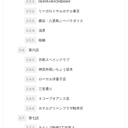
2.5.1.
ISHIYA NIHONBASHI
2.5.2.
リーガロイヤルホテル東京
2.5.3.
横浜・八景島シーパラダイス
2.5.4.
浅草
2.5.5.
桜橋
2.6.
第六話
2.6.1.
月島スペインクラブ
2.6.2.
神宮外苑いちょう並木
2.6.3.
ローヤル洋菓子店
2.6.4.
三笠通り
2.6.5.
Ａコープオアシス店
2.6.6.
ホテルグリーンプラザ軽井沢
2.7.
第七話
2.7.1.
タイムズ駒形2丁目第３