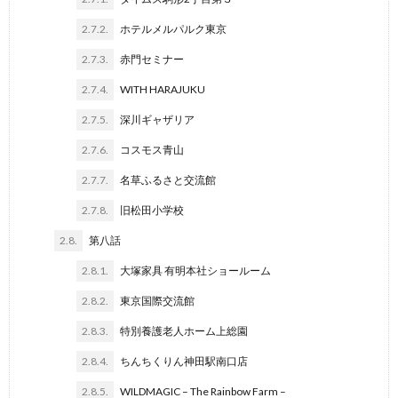
2.7.2.
ホテルメルパルク東京
2.7.3.
赤門セミナー
2.7.4.
WITH HARAJUKU
2.7.5.
深川ギャザリア
2.7.6.
コスモス青山
2.7.7.
名草ふるさと交流館
2.7.8.
旧松田小学校
2.8.
第八話
2.8.1.
大塚家具 有明本社ショールーム
2.8.2.
東京国際交流館
2.8.3.
特別養護老人ホーム上総園
2.8.4.
ちんちくりん神田駅南口店
2.8.5.
WILDMAGIC – The Rainbow Farm –