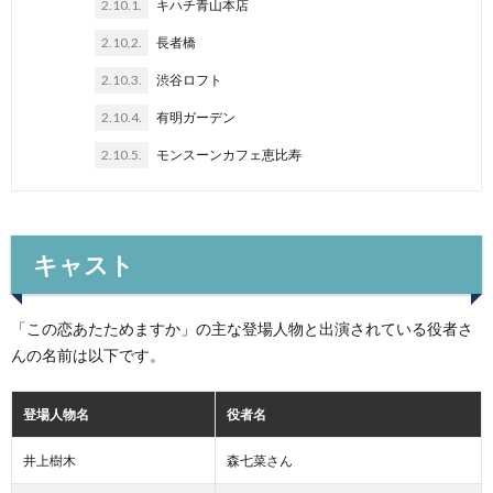
2.10.1.
キハチ青山本店
2.10.2.
長者橋
2.10.3.
渋谷ロフト
2.10.4.
有明ガーデン
2.10.5.
モンスーンカフェ恵比寿
キャスト
「この恋あたためますか」の主な登場人物と出演されている役者さ
んの名前は以下です。
登場人物名
役者名
井上樹木
森七菜さん