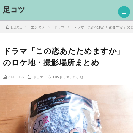
足コツ
エンタメ
ドラマ
ドラマ「この恋あたためますか」の
HOME
ホ
ドラマ「この恋あたためますか」
のロケ地・撮影場所まとめ
ー
ド
ム
ラ
映
2020.10.25
ドラマ
TBSドラマ
,
ロケ地
マ
画
読
書
プ
ロ
お