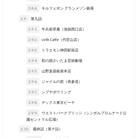
2.8.6.
キルフェボン グランメゾン銀座
2.9.
第九話
2.9.1.
牛兵衛草庵（池袋西口店）
2.9.2.
Urth Caffe（代官山店）
2.9.3.
トラエモン神田駅前店
2.9.4.
彩の国さいたま芸術劇場
2.9.5.
山野楽器銀座本店
2.9.6.
ジャイルの前（表参道）
2.9.7.
シブヤボウリング
2.9.8.
デックス東京ビーチ
2.9.9.
ウエストパークブリッジ（シンボルプロムナード公
園セントラル広場）
2.10.
最終話（第十話）