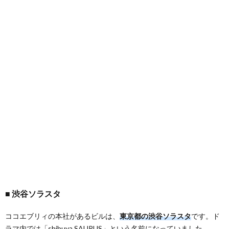
渋谷ソラスタ
ココエブリィの本社があるビルは、
東京都の渋谷ソラスタ
です。ド
ラマ内では「shibuya SAURUS」という名前になっていました。