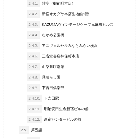
2.4.1.
雅亭（御徒町本店）
2.4.2.
新宿オカダヤ本店生地館1階
2.4.3.
KAZUMAヴィンテージケーブ元麻布ヒルズ
2.4.4.
なかめ公園橋
2.4.5.
アニヴェルセルみなとみらい横浜
2.4.6.
三省堂書店神保町本店
2.4.7.
山梨県庁別館
2.4.8.
見晴らし園
2.4.9.
下吉田俱楽部
2.4.10.
下吉田駅
2.4.11.
明治安田生命新宿ビルの前
2.4.12.
新宿センタービルの前
2.5.
第五話