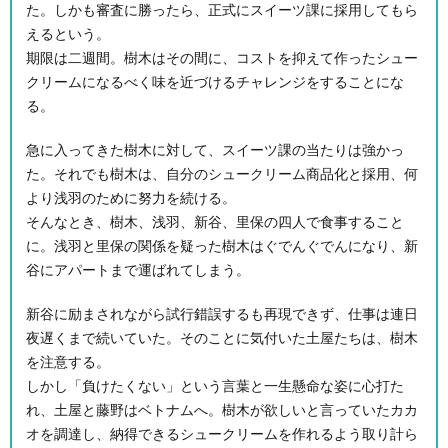
た。しかも審査に勝ったら、正式にスイーツ課に採用してもら
えるという。
期限は二週間。樹木はその間に、コストを抑えて作ったシュー
クリームになるべく味を近づけるチャレンジをすることにな
る。
急に入ってきた樹木に対して、スイーツ課の当たりは強かっ
た。それでも樹木は、自分のシュークリーム商品化と採用、何
より浅羽のために努力を続ける。
そんなとき、樹木、浅羽、新谷、里保の四人で食事すること
に。浅羽と里保の関係を疑った樹木はぐでんぐでんになり、新
谷にアパートまで運ばれてしまう。
新谷に励まされながら試行錯誤するも再現できず、仕事は連日
夜遅くまで続いていた。そのことに気付いた土屋たちは、樹木
を注意する。
しかし「負けたくない」という言葉と一生懸命な姿に心打た
れ、土屋と藤野はベトナムへ。樹木が欲しいと言っていたカカ
オを調達し、納得できるシュークリームを作れるよう取り計ら