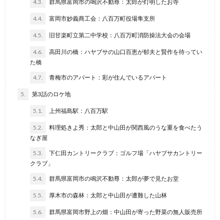
4.3.
群馬県富岡市の鳴沢不動尊：太郎が灯明したお寺
4.4.
富岡市妙義商工会：八百万町役場隼支所
4.5.
旧甘楽町立第二中学校：八百万町消防操法大会の会場
4.6.
高田川の橋：ハヤブサの山口百恵が郁夫と賢作を待ってい
た橋
4.7.
青梅市のアパート：彩が住んでいるアパート
5.
第3話のロケ地
5.1.
上州福島駅：八百万駅
5.2.
料理処きよ秀：太郎と中山田が関西風のうな重を食べたう
なぎ屋
5.3.
下仁田カントリークラブ：ゴルフ場「ハヤブサカントリー
クラブ」
5.4.
群馬県富岡市の鳴沢不動尊：太郎が夢で見たお堂
5.5.
厚木市の森林：太郎と中山田が遭難した山林
5.6.
群馬県富岡市野上の畑：中山田が寄った野菜の無人販売所