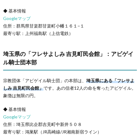
◆ 基本情報
Googleマップ
住所：群馬県甘楽郡甘楽町小幡１６１−１
最寄り駅：上州福島駅（上信電鉄）
埼玉県の「フレサよしみ 吉見町民会館」：アビゲイ
ル騎士団本部
宗教団体「アビゲイル騎士団」の本部は、
埼玉県にある「フレサよ
しみ 吉見町民会館」
です。あの信者12人の命を奪ったアビゲイル。
象徴は無限の円。
◆ 基本情報
Googleマップ
住所：埼玉県比企郡吉見町中新井５０８
最寄り駅：鴻巣駅（JR高崎線/JR湘南新宿ライン）