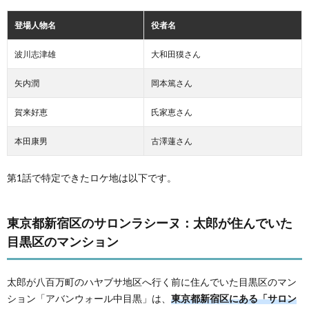
登場人物名
役者名
波川志津雄
大和田獏さん
矢内潤
岡本篤さん
賀来好恵
氏家恵さん
本田康男
古澤蓮さん
第1話で特定できたロケ地は以下です。
東京都新宿区のサロンラシーヌ：太郎が住んでいた
目黒区のマンション
太郎が八百万町のハヤブサ地区へ行く前に住んでいた目黒区のマン
ション「アバンウォール中目黒」は、
東京都新宿区にある「サロン