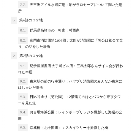
7.7.
天王洲アイル水辺広場：彩がラロセーアについて聞いた場
所
8.
第6話のロケ地
8.1.
群馬県高崎市の一軒家：村西家
8.2.
富岡市消防団第16分団：太郎が消防団に「郭公は都会で笑
う」の話をした場所
9.
第7話のロケ地
9.1.
紀伊國屋書店 大手町ビル店：三馬太郎さんサイン会が行わ
れた本屋
9.2.
東京駅の前の行幸通り：ハヤブサ消防団のみんなが東京に
はしゃいだ場所
9.3.
日比谷通り（芝公園）：2階建てのはとバスから東京タワ
ーを見た道
9.4.
お台場海浜公園：レインボーブリッジを撮影した海辺の公
園
9.5.
京成橋（北十間川）：スカイツリーを撮影した橋