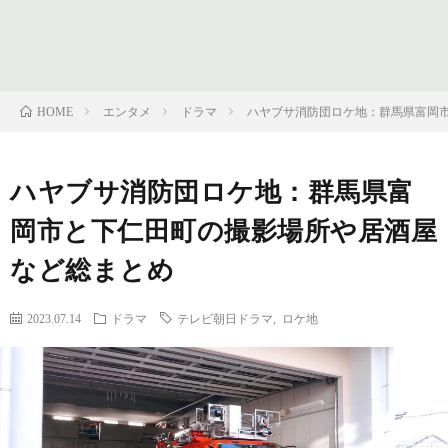
フ
問
ィ
い
エンタメ
ドラマ
ハヤブサ消防団ロケ地：群馬県富岡
HOME
ー
合
ハヤブサ消防団ロケ地：群馬県富
ル
わ
岡市と下仁田町の撮影場所や居酒屋
せ
など総まとめ
2023.07.14
ドラマ
テレビ朝日ドラマ
,
ロケ地