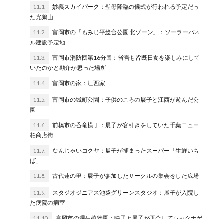
11.1.
妙義スカイパーク：聖母降臨の儀式が行われる予定だっ
た光鶏山
11.2.
富岡市の「もみじ平総合公園 北ゾーン」：ソーラーパネ
ル建設予定地
11.3.
富岡市消防団第16分団：省吾も皆既日食を楽しみにして
いたのかと勘介が思った場所
11.4.
富岡市の家：江西家
11.5.
富岡市の城町公園：子供のころの展子と江西が遊んだ公
園
11.6.
前橋市の呑竜横丁：展子が客引きをしていた千葉ニュー
柏商店街
11.7.
なんじゃいコクヤ：展子が捕まったスーパー「生鮮いち
ば」
11.8.
古代蓮の里：展子が参加したサークルの集会をした広場
11.9.
スタジオジニアス池袋グリーンスタジオ：展子が入院し
た病院の病室
11.10.
富岡市の湿生植物園：映子と展子が再会してシャクナゲ