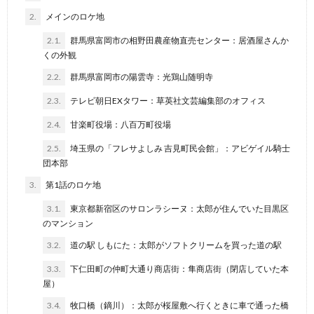
2.
メインのロケ地
2.1.
群馬県富岡市の相野田農産物直売センター：居酒屋さんか
くの外観
2.2.
群馬県富岡市の陽雲寺：光鶏山随明寺
2.3.
テレビ朝日EXタワー：草英社文芸編集部のオフィス
2.4.
甘楽町役場：八百万町役場
2.5.
埼玉県の「フレサよしみ 吉見町民会館」：アビゲイル騎士
団本部
3.
第1話のロケ地
3.1.
東京都新宿区のサロンラシーヌ：太郎が住んでいた目黒区
のマンション
3.2.
道の駅 しもにた：太郎がソフトクリームを買った道の駅
3.3.
下仁田町の仲町大通り商店街：隼商店街（閉店していた本
屋）
3.4.
牧口橋（鏑川）：太郎が桜屋敷へ行くときに車で通った橋