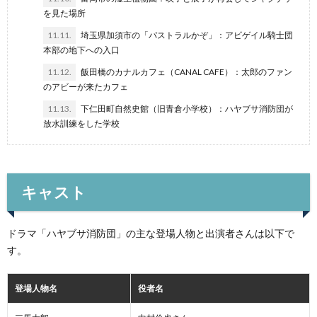
を見た場所
11.11.
埼玉県加須市の「パストラルかぞ」：アビゲイル騎士団
本部の地下への入口
11.12.
飯田橋のカナルカフェ（CANAL CAFE）：太郎のファン
のアビーが来たカフェ
11.13.
下仁田町自然史館（旧青倉小学校）：ハヤブサ消防団が
放水訓練をした学校
キャスト
ドラマ「ハヤブサ消防団」の主な登場人物と出演者さんは以下で
す。
登場人物名
役者名