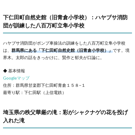
下仁田町自然史館（旧青倉小学校）：ハヤブサ消防
団が訓練した八百万町立隼小学校
ハヤブサ消防団がポンプ車操法の訓練をした八百万町立隼小学校
は、
群馬県にある「下仁田町自然史館（旧青倉小学校）」
です。境
界木。太郎の話をきっかけに、賢作と郁夫が口論に。
◆ 基本情報
Googleマップ
住所：群馬県甘楽郡下仁田町青倉１５８−１
最寄り駅：下仁田駅（上信電鉄）
埼玉県の秩父華厳の滝：彩がシャクナゲの花を投げ
入れた滝