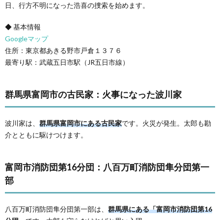
日、行方不明になった浩喜の捜索を始めます。
◆ 基本情報
Googleマップ
住所：東京都あきる野市戸倉１３７６
最寄り駅：武蔵五日市駅（JR五日市線）
群馬県富岡市の古民家：火事になった波川家
波川家は、
群馬県富岡市にある古民家
です。火災が発生。太郎も勘
介とともに駆けつけます。
富岡市消防団第16分団：八百万町消防団隼分団第一
部
八百万町消防団隼分団第一部は、
群馬県にある「富岡市消防団第16