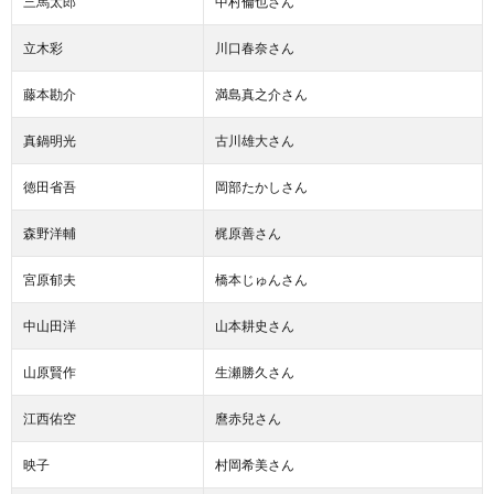
三馬太郎
中村倫也さん
立木彩
川口春奈さん
藤本勘介
満島真之介さん
真鍋明光
古川雄大さん
徳田省吾
岡部たかしさん
森野洋輔
梶原善さん
宮原郁夫
橋本じゅんさん
中山田洋
山本耕史さん
山原賢作
生瀬勝久さん
江西佑空
麿赤兒さん
映子
村岡希美さん