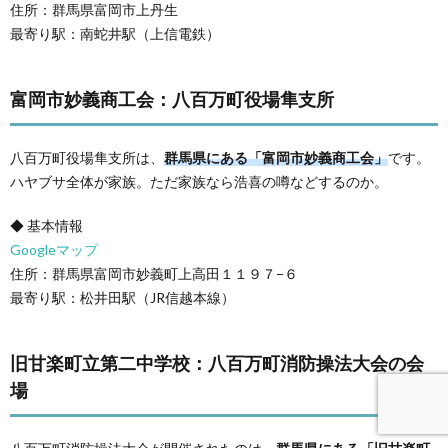
住所：群馬県富岡市上丹生
最寄り駅：南蛇井駅（上信電鉄）
富岡市妙義商工会：八百万町役場隼支所
八百万町役場隼支所は、
群馬県にある「富岡市妙義商工会」
です。
ハヤブサ全体が家族。ただ家族なら浩喜の噂などするのか。
◆ 基本情報
Googleマップ
住所：群馬県富岡市妙義町上高田１１９７−６
最寄り駅：松井田駅（JR信越本線）
旧甘楽町立第二中学校：八百万町消防操法大会の会
場