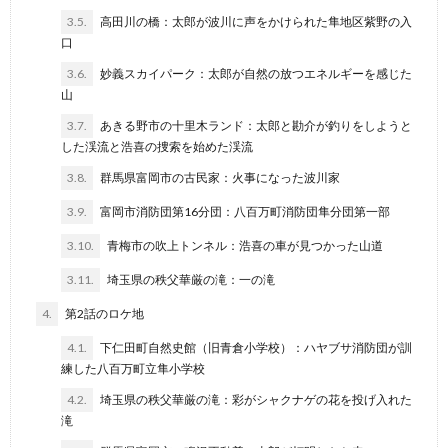
3.5.
高田川の橋：太郎が波川に声をかけられた隼地区紫野の入
口
3.6.
妙義スカイパーク：太郎が自然の放つエネルギーを感じた
山
3.7.
あきる野市の十里木ランド：太郎と勘介が釣りをしようと
した渓流と浩喜の捜索を始めた渓流
3.8.
群馬県富岡市の古民家：火事になった波川家
3.9.
富岡市消防団第16分団：八百万町消防団隼分団第一部
3.10.
青梅市の吹上トンネル：浩喜の車が見つかった山道
3.11.
埼玉県の秩父華厳の滝：一の滝
4.
第2話のロケ地
4.1.
下仁田町自然史館（旧青倉小学校）：ハヤブサ消防団が訓
練した八百万町立隼小学校
4.2.
埼玉県の秩父華厳の滝：彩がシャクナゲの花を投げ入れた
滝