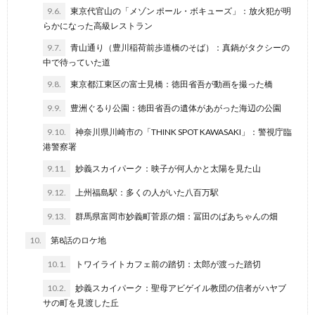
9.6.
東京代官山の「メゾン ポール・ボキューズ」：放火犯が明
らかになった高級レストラン
9.7.
青山通り（豊川稲荷前歩道橋のそば）：真鍋がタクシーの
中で待っていた道
9.8.
東京都江東区の富士見橋：徳田省吾が動画を撮った橋
9.9.
豊洲ぐるり公園：徳田省吾の遺体があがった海辺の公園
9.10.
神奈川県川崎市の「THINK SPOT KAWASAKI」：警視庁臨
港警察署
9.11.
妙義スカイパーク：映子が何人かと太陽を見た山
9.12.
上州福島駅：多くの人がいた八百万駅
9.13.
群馬県富岡市妙義町菅原の畑：冨田のばあちゃんの畑
10.
第8話のロケ地
10.1.
トワイライトカフェ前の踏切：太郎が渡った踏切
10.2.
妙義スカイパーク：聖母アビゲイル教団の信者がハヤブ
サの町を見渡した丘