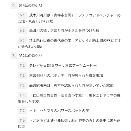
6.
第4話のロケ地
6.1.
成木川河川敷（青梅市富岡）：ツチノコアドベンチャーの
会場・八百万川河川敷
6.2.
高田川の橋：太郎と彩がホタルを見つけた橋
6.3.
埼玉県行田市の古代蓮の里：アビゲイル騎士団のPRビデオ
が撮られた場所
7.
第5話のロケ地
7.1.
テレビ朝日EXタワー：東京アーツムービー
7.2.
東京都品川のポポカテ：彩が怒られた撮影現場
7.3.
品川駅港南口：脚本を認められた彩が歩いていた駅前
7.4.
下仁田町自然史館（旧青倉小学校）：町おこしドラマの撮
影をした学校
7.5.
不明：ハヤブサのパワースポットの崖
7.6.
下北沢あずま通り商店街：彩が脚本の直しの最中に来た商
店街