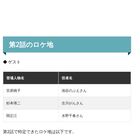
第2話のロケ地
◆ ゲスト
登場人物名
役者名
宮原桃子
池谷のぶえさん
杉本瑛二
古川がんさん
関正江
水野千春さん
第2話で特定できたロケ地は以下です。