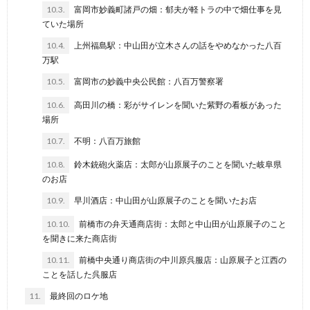
10.3.
富岡市妙義町諸戸の畑：郁夫が軽トラの中で畑仕事を見
ていた場所
10.4.
上州福島駅：中山田が立木さんの話をやめなかった八百
万駅
10.5.
富岡市の妙義中央公民館：八百万警察署
10.6.
高田川の橋：彩がサイレンを聞いた紫野の看板があった
場所
10.7.
不明：八百万旅館
10.8.
鈴木銃砲火薬店：太郎が山原展子のことを聞いた岐阜県
のお店
10.9.
早川酒店：中山田が山原展子のことを聞いたお店
10.10.
前橋市の弁天通商店街：太郎と中山田が山原展子のこと
を聞きに来た商店街
10.11.
前橋中央通り商店街の中川原呉服店：山原展子と江西の
ことを話した呉服店
11.
最終回のロケ地