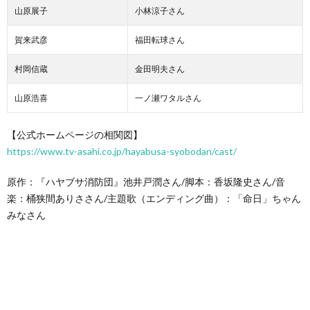
山原展子
小林涼子さん
賀来武彦
福田転球さん
村岡信蔵
金田明夫さん
山原浩喜
一ノ瀬ワタルさん
【公式ホームページの相関図】
https://www.tv-asahi.co.jp/hayabusa-syobodan/cast/
原作：『ハヤブサ消防団』池井戸潤さん/脚本：香坂隆史さん/音
楽：桶狭間ありささん/主題歌（エンディング曲）：「命日」ちゃん
みなさん