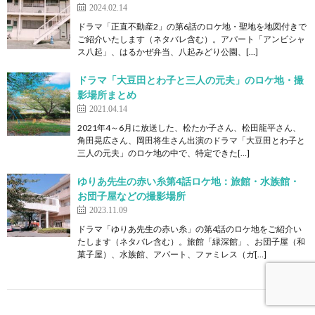
2024.02.14
ドラマ「正直不動産2」の第6話のロケ地・聖地を地図付きで
ご紹介いたします（ネタバレ含む）。アパート「アンビシャ
ス八起」、はるかぜ弁当、八起みどり公園、[…]
ドラマ「大豆田とわ子と三人の元夫」のロケ地・撮
影場所まとめ
2021.04.14
2021年4～6月に放送した、松たか子さん、松田龍平さん、
角田晃広さん、岡田将生さん出演のドラマ「大豆田とわ子と
三人の元夫」のロケ地の中で、特定できた[…]
ゆりあ先生の赤い糸第4話ロケ地：旅館・水族館・
お団子屋などの撮影場所
2023.11.09
ドラマ「ゆりあ先生の赤い糸」の第4話のロケ地をご紹介い
たします（ネタバレ含む）。旅館「緑深館」、お団子屋（和
菓子屋）、水族館、アパート、ファミレス（ガ[…]