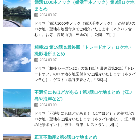
婚活1000本ノック（婚活千本ノック）第8話ロケ地
まとめ
2024.03.07
ドラマ「婚活1000本ノック（婚活千本ノック）」の第8話の
ロケ地・聖地を地図付きでご紹介いたします（ネタバレ含
む）。お寺、高尾山頂、三途の川、公園、ア[…]
相棒22 第19話＆最終回「トレードオフ」ロケ地・
撮影場所まとめ
2024.03.07
ドラマ「相棒 シーズン22」の第19話と最終回第20話「トレ
ードオフ」のロケ地を地図付きでご紹介いたします（ネタバ
レ含む）。ゲスト：黒谷友香さん、甲本[…]
不適切にもほどがある！第7話ロケ地まとめ（江ノ
島や海岸など）
2024.03.09
ドラマ「不適切にもほどがある！（ふてほど）」の第7話の
ロケ地・聖地をご紹介いたします（ネタバレ含む）。江ノ島
の絶景ポイント、神社、海岸、レストラン、湘[…]
正直不動産2 第6話ロケ地まとめ