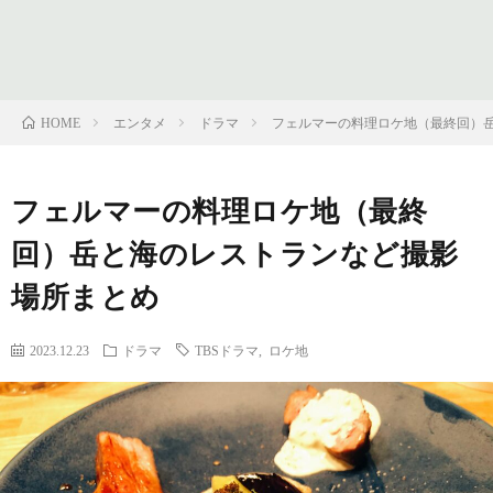
フ
問
ィ
い
エンタメ
ドラマ
フェルマーの料理ロケ地（最終回）
HOME
ー
合
フェルマーの料理ロケ地（最終
ル
わ
回）岳と海のレストランなど撮影
せ
場所まとめ
2023.12.23
ドラマ
TBSドラマ
,
ロケ地