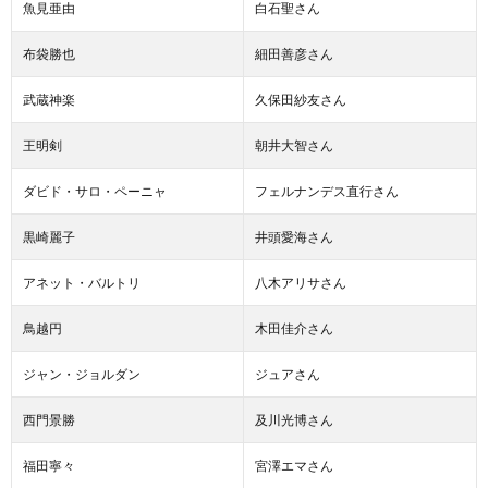
魚見亜由
白石聖さん
布袋勝也
細田善彦さん
武蔵神楽
久保田紗友さん
王明剣
朝井大智さん
ダビド・サロ・ペーニャ
フェルナンデス直行さん
黒崎麗子
井頭愛海さん
アネット・バルトリ
八木アリサさん
鳥越円
木田佳介さん
ジャン・ジョルダン
ジュアさん
西門景勝
及川光博さん
福田寧々
宮澤エマさん