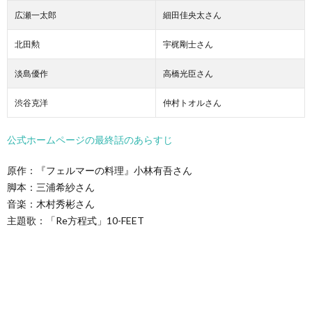
広瀬一太郎
細田佳央太さん
北田勲
宇梶剛士さん
淡島優作
高橋光臣さん
渋谷克洋
仲村トオルさん
公式ホームページの最終話のあらすじ
原作：『フェルマーの料理』小林有吾さん
脚本：三浦希紗さん
音楽：木村秀彬さん
主題歌：「Re方程式」10-FEET