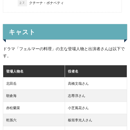
2.7.
クチーナ・ボナペティ
キャスト
ドラマ「フェルマーの料理」の主な登場人物と出演者さんは以下で
す。
登場人物名
役者名
北田岳
高橋文哉さん
朝倉海
志尊淳さん
赤松蘭菜
小芝風花さん
乾孫六
板垣李光人さん