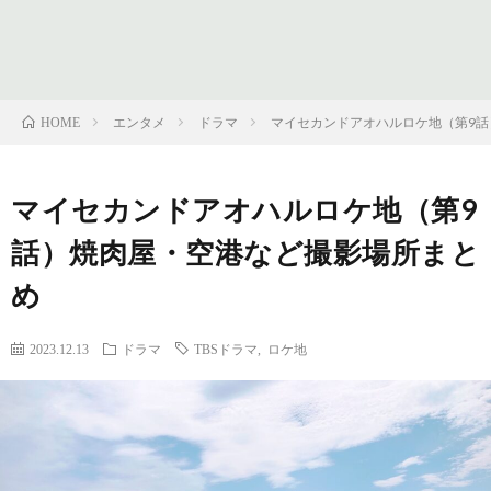
フ
問
ィ
い
エンタメ
ドラマ
マイセカンドアオハルロケ地（第9
HOME
ー
合
マイセカンドアオハルロケ地（第9
ル
わ
話）焼肉屋・空港など撮影場所まと
せ
め
2023.12.13
ドラマ
TBSドラマ
,
ロケ地