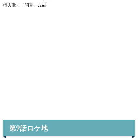
挿入歌：「開青」asmi
第9話ロケ地