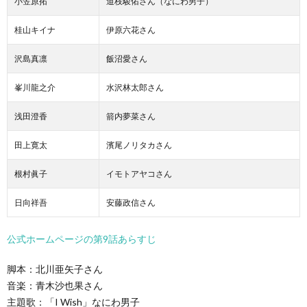
小笠原拓
道枝駿佑さん（なにわ男子）
桂山キイナ
伊原六花さん
沢島真凛
飯沼愛さん
峯川龍之介
水沢林太郎さん
浅田澄香
箭内夢菜さん
田上寛太
濱尾ノリタカさん
根村眞子
イモトアヤコさん
日向祥吾
安藤政信さん
公式ホームページの第9話あらすじ
脚本：北川亜矢子さん
音楽：青木沙也果さん
主題歌：「I Wish」なにわ男子