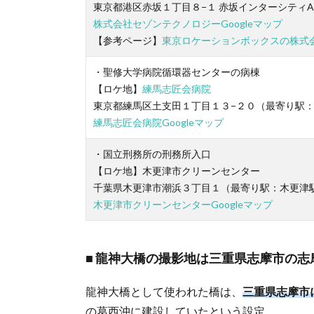
東京都港区赤坂１丁目８−１ 赤坂インターシティAi
株式会社セゾンテクノロジーGoogleマップ
【参考ページ】
東京ロケーションボックスの株式
・聖修大学病院循環器センターの病棟
【ロケ地】
練馬志匠会病院
東京都練馬区土支田１丁目１３−２０（最寄り駅
練馬志匠会病院Googleマップ
・国立刑務所の刑務所入口
【ロケ地】木更津市クリーンセンター
千葉県木更津市潮浜３丁目１（最寄り駅：木更津
木更津市クリーンセンターGoogleマップ
龍神大橋の撮影地は三重県志摩市の志
龍神大橋として使われた橋は、
三重県志摩市
の葛西沖に建設していたという設定。