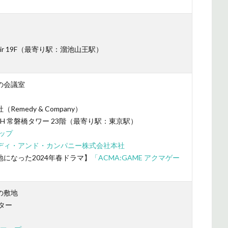
r 19F（最寄り駅：溜池山王駅）
の会議室
edy & Company）
CH 常磐橋タワー 23階（最寄り駅：東京駅）
ップ
ディ・アンド・カンパニー株式会社本社
になった2024年春ドラマ】
「ACMA:GAME アクマゲー
の敷地
ター