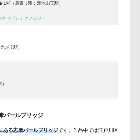
r 19F（最寄り駅：溜池山王駅）
会社セゾンテクノロジー
：光が丘駅）
駅）
摩パールブリッジ
にある志摩パールブリッジ
です。作品中では江戸川区