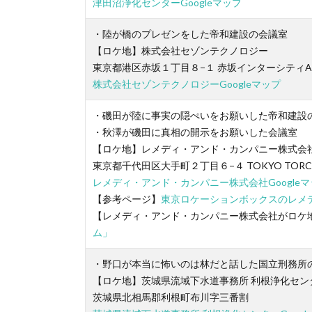
津田沼浄化センターGoogleマップ
・陸が橋のプレゼンをした帝和建設の会議室
【ロケ地】株式会社セゾンテクノロジー
東京都港区赤坂１丁目８−１ 赤坂インターシティAi
株式会社セゾンテクノロジーGoogleマップ
・磯田が陸に事実の隠ぺいをお願いした帝和建設
・秋澤が磯田に真相の開示をお願いした会議室
【ロケ地】レメディ・アンド・カンパニー株式会社（Rem
東京都千代田区大手町２丁目６−４ TOKYO TOR
レメディ・アンド・カンパニー株式会社Googleマ
【参考ページ】
東京ロケーションボックスのレメ
【レメディ・アンド・カンパニー株式会社がロケ地
ム」
・野口が本当に怖いのは林だと話した国立刑務所
【ロケ地】茨城県流域下水道事務所 利根浄化セン
茨城県北相馬郡利根町布川字三番割