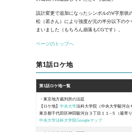
設計変更で追加になったシンボルのV字形状
松（若さん）により強度が元の半分以下のケ
まいました（もちろん崩落もCGです）。
ページのトップへ
第1話ロケ地
第1話ロケ地一覧
・東京地方裁判所の法廷
【ロケ地】
中央大学
法科大学院（中央大学駿河台
東京都千代田区神田駿河台３丁目１１−５（最寄
中央大学法科大学院Googleマップ