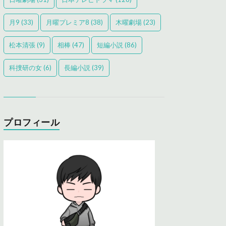
月9
(33)
月曜プレミア8
(38)
木曜劇場
(23)
松本清張
(9)
相棒
(47)
短編小説
(86)
科捜研の女
(6)
長編小説
(39)
プロフィール