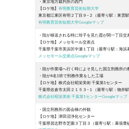
・東京地方裁判所の西門
【ロケ地】
有明教育芸術短期大学
東京都江東区有明２丁目９−２（最寄り駅：東雲
有明教育芸術短期大学Googleマップ
・陸が移送される時に玲子を見た霞が関一丁目交
【ロケ地】メッセモール交差点
千葉県千葉市美浜区中瀬１丁目（最寄り駅：海浜
メッセモール交差点Googleマップ
・陸が作業場へ行く時によそ見した国立刑務所の
・陸が4名1班で刑務作業をした工場
【ロケ地】株式会社昭栄美術 千葉第1センター
千葉県佐倉市太田２１５３−１（最寄り駅：物井
株式会社昭栄美術 千葉第1センターGoogleマップ
・国立刑務所の面会棟の外観
【ロケ地】津田沼浄化センター
千葉県習志野市芝園３丁目３（最寄り駅：幕張豊