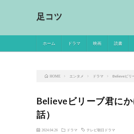
足コツ
ホーム
ドラマ
映画
読書
エンタメ
ドラマ
Believ
HOME
Believeビリーブ君
話）
2024.04.26
ドラマ
テレビ朝日ドラマ