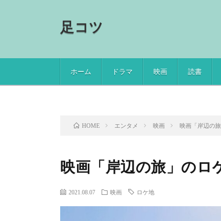
足コツ
ホーム
ドラマ
映画
読書
エンタメ
映画
映画「岸辺の
HOME
映画「岸辺の旅」のロ
2021.08.07
映画
ロケ地