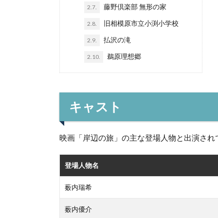
藤野倶楽部 無形の家
2.7.
旧相模原市立小渕小学校
2.8.
払沢の滝
2.9.
鵜原理想郷
2.10.
キャスト
映画「岸辺の旅」の主な登場人物と出演され
登場人物名
薮内瑞希
薮内優介