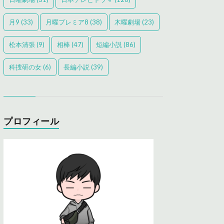
月9
(33)
月曜プレミア8
(38)
木曜劇場
(23)
松本清張
(9)
相棒
(47)
短編小説
(86)
科捜研の女
(6)
長編小説
(39)
プロフィール