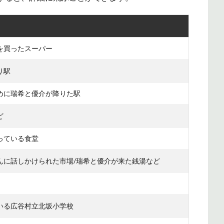
を買ったスーパー
り駅
めに瑞希と優介が降りた駅
ど
っている食堂
んに話しかけられた市場/瑞希と優介が来た銭湯など
いる広谷村立北坂小学校