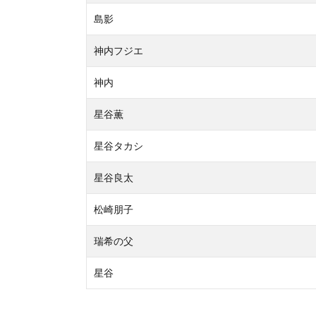
島影
神内フジエ
神内
星谷薫
星谷タカシ
星谷良太
松崎朋子
瑞希の父
星谷