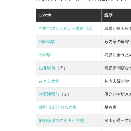
ロケ地
説明
生鮮市場しんめい三鷹新川店
瑞希が白玉粉
飛田給駅
薮内家の最寄
谷峨駅
島影に会うた
山北駅前
（※）
島影新聞店な
みどり食堂
神内夫婦がや
木更津駅前
（※）
優介がお坊さ
藤野倶楽部 無形の家
星谷家
旧相模原市立小渕小学校
良太が通って