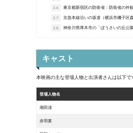
東京都新宿区の防衛省：防衛省の外
2.6.
京急本線沿いの坂道（横浜市磯子区森
2.7.
神奈川県厚木市の「ぼうさいの丘公
2.8.
キャスト
本映画の主な登場人物と出演者さんは以下で
登場人物名
潮田渚
赤羽業