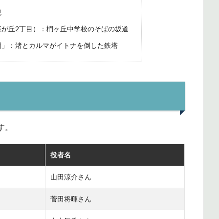
観
が丘2丁目）：椚ヶ丘中学校のそばの坂道
園」：渚とカルマがイトナを倒した鉄塔
す。
役者名
山田涼介さん
菅田将暉さん