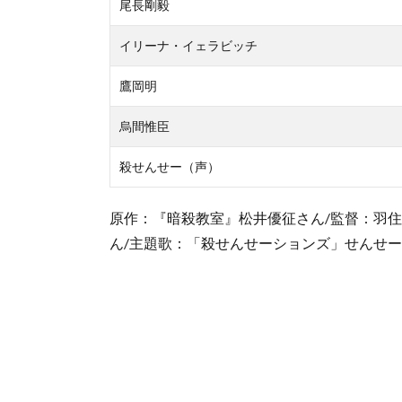
尾長剛毅
イリーナ・イェラビッチ
鷹岡明
烏間惟臣
殺せんせー（声）
原作：『暗殺教室』松井優征さん/監督：羽住
ん/主題歌：「殺せんせーションズ」せんせ