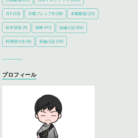
月9
(33)
月曜プレミア8
(38)
木曜劇場
(23)
松本清張
(9)
相棒
(47)
短編小説
(86)
科捜研の女
(6)
長編小説
(39)
プロフィール