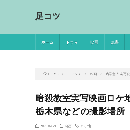
足コツ
ホーム
ドラマ
映画
読書
エンタメ
映画
暗殺教室実写
HOME
暗殺教室実写映画ロケ
栃木県などの撮影場所
2023.09.29
映画
ロケ地