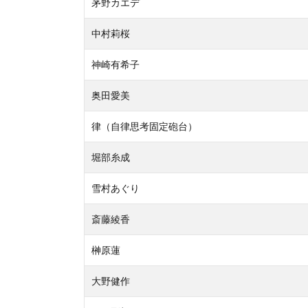
茅野カエデ
中村莉桜
神崎有希子
奥田愛美
律（自律思考固定砲台）
堀部糸成
雪村あぐり
斎藤綾香
榊原蓮
大野健作