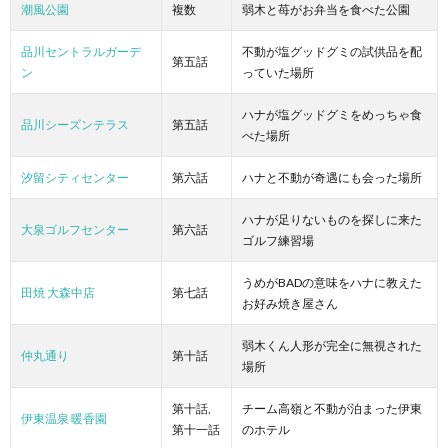
潮風公園
複数
弱木と苺がお弁当を食べた公園
品川セントラルガーデ
不動が塩グッドグミの試供品を配
第五話
ン
っていた場所
ハナが塩グッドグミをめっちゃ食
品川シーズンテラス
第五話
べた場所
汐留シティセンター
第六話
ハナと不動が奇遇にも会った場所
ハナが足りないものを探しに来た
大泉ゴルフセンター
第六話
ゴルフ練習場
うめがBADの意味をハナに教えた
田焼 大森中店
第七話
お好み焼き屋さん
弱木くん人形が完全に無視された
仲丸通り
第十話
場所
第十話,
チーム高嶺と不動が泊まった伊東
伊東温泉 暖香園
第十一話
のホテル