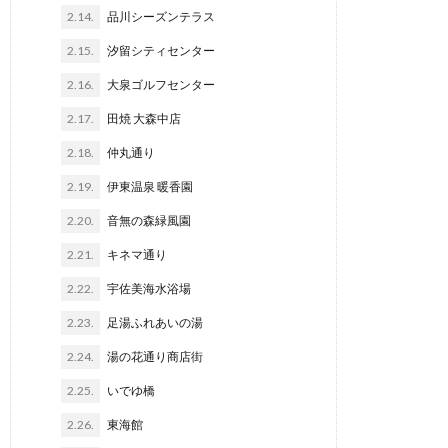
2.14.
品川シーズンテラス
2.15.
汐留シティセンター
2.16.
大泉ゴルフセンター
2.17.
田焼 大森中店
2.18.
仲丸通り
2.19.
伊東温泉 暖香園
2.20.
音無の森緑風園
2.21.
キネマ通り
2.22.
宇佐美海水浴場
2.23.
足湯ふれあいの湯
2.24.
湯の花通り商店街
2.25.
いでゆ橋
2.26.
東海館