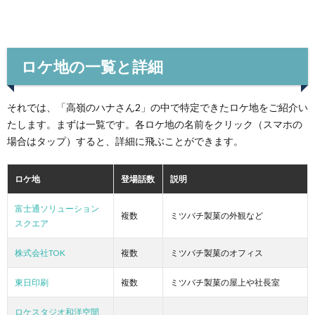
ロケ地の一覧と詳細
それでは、「高嶺のハナさん2」の中で特定できたロケ地をご紹介い
たします。まずは一覧です。各ロケ地の名前をクリック（スマホの
場合はタップ）すると、詳細に飛ぶことができます。
ロケ地
登場話数
説明
富士通ソリューション
複数
ミツバチ製菓の外観など
スクエア
株式会社TOK
複数
ミツバチ製菓のオフィス
東日印刷
複数
ミツバチ製菓の屋上や社長室
ロケスタジオ和洋空間