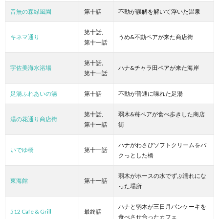
音無の森緑風園
第十話
不動が誤解を解いて浮いた温泉
第十話,
キネマ通り
うめ&不動ペアが来た商店街
第十一話
第十話,
宇佐美海水浴場
ハナ&チャラ田ペアが来た海岸
第十一話
足湯ふれあいの湯
第十話
不動が普通に喋れた足湯
第十話,
弱木&苺ペアが食べ歩きした商店
湯の花通り商店街
第十一話
街
ハナがわさびソフトクリームをパ
いでゆ橋
第十一話
クっとした橋
弱木がホースの水でずぶ濡れにな
東海館
第十一話
った場所
ハナと弱木が三日月パンケーキを
512 Cafe & Grill
最終話
食べさせ合ったカフェ