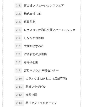
2.1.
富士通ソリューションスクエア
2.2.
株式会社TOK
2.3.
東日印刷
2.4.
ロケスタジオ和洋空間アパートスタジオ
2.5.
しながわ水族館
2.6.
大衆割烹すみれ
2.7.
汐留駅前の歩道橋
2.8.
春海橋公園
2.9.
宮野木ボウル 幸町センター
2.10.
カラオケまねきねこ（店舗不明）
2.11.
新橋プラザビル
2.12.
潮風公園
2.13.
品川セントラルガーデン