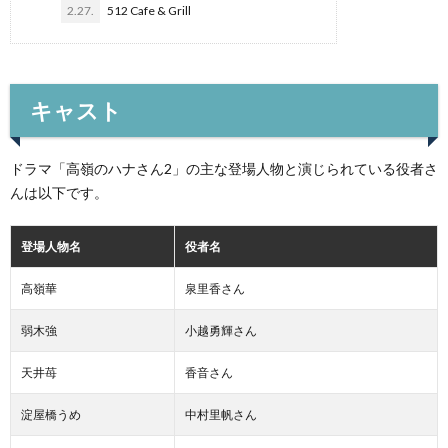
2.27.
512 Cafe & Grill
キャスト
ドラマ「高嶺のハナさん2」の主な登場人物と演じられている役者さ
んは以下です。
登場人物名
役者名
高嶺華
泉里香さん
弱木強
小越勇輝さん
天井苺
香音さん
淀屋橋うめ
中村里帆さん