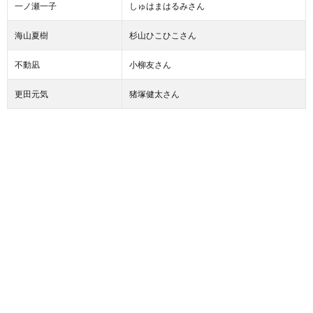
一ノ瀬一子
しゅはまはるみさん
海山夏樹
杉山ひこひこさん
不動凪
小柳友さん
更田元気
猪塚健太さん