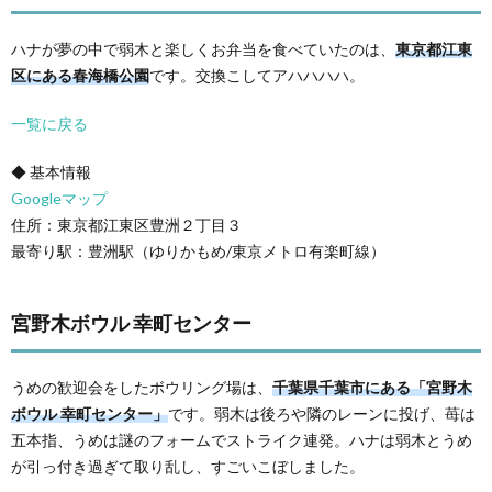
ハナが夢の中で弱木と楽しくお弁当を食べていたのは、
東京都江東
区にある春海橋公園
です。交換こしてアハハハハ。
一覧に戻る
◆ 基本情報
Googleマップ
住所：東京都江東区豊洲２丁目３
最寄り駅：豊洲駅（ゆりかもめ/東京メトロ有楽町線）
宮野木ボウル 幸町センター
うめの歓迎会をしたボウリング場は、
千葉県千葉市にある「宮野木
ボウル 幸町センター」
です。弱木は後ろや隣のレーンに投げ、苺は
五本指、うめは謎のフォームでストライク連発。ハナは弱木とうめ
が引っ付き過ぎて取り乱し、すごいこぼしました。