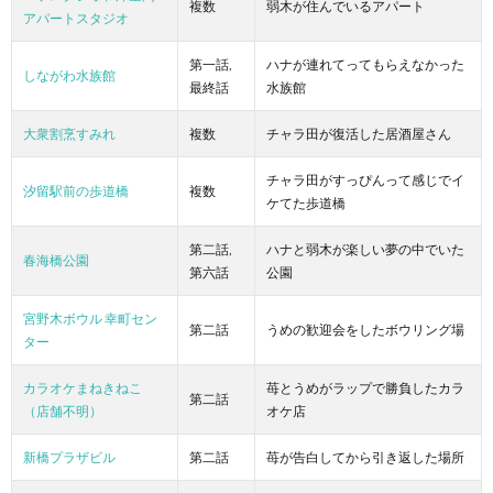
複数
弱木が住んでいるアパート
アパートスタジオ
第一話,
ハナが連れてってもらえなかった
しながわ水族館
最終話
水族館
大衆割烹すみれ
複数
チャラ田が復活した居酒屋さん
チャラ田がすっぴんって感じでイ
汐留駅前の歩道橋
複数
ケてた歩道橋
第二話,
ハナと弱木が楽しい夢の中でいた
春海橋公園
第六話
公園
宮野木ボウル 幸町セン
第二話
うめの歓迎会をしたボウリング場
ター
カラオケまねきねこ
苺とうめがラップで勝負したカラ
第二話
（店舗不明）
オケ店
新橋プラザビル
第二話
苺が告白してから引き返した場所