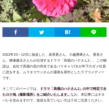
フ
問
ィ
い
ー
合
ル
わ
2022年10～12月に放送した、泉里香さん、小越勇輝さん、香音さ
せ
ん、猪塚健太さんらが出演するドラマ「高嶺のハナさん2」。この物
語は、会社で高嶺の花の存在であるバリキャリOLが年下のダメ社員
に恋をする、ムラタコウジさんの漫画を原作としたラブコメディー
です。
そこでこのページでは、
ドラマ「高嶺のハナさん2」の中で特定でき
たロケ地（撮影場所）をご紹介いたします。
なお、本記事にはネタ
バレを含みますので、放送を見ていない方は十分ご注意ください。