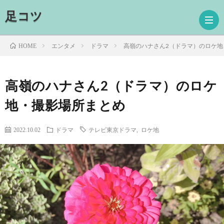
足コツ
エンタメ
ドラマ
高嶺のハナさん2（ドラマ）のロケ地
HOME
ホ
高嶺のハナさん2（ドラマ）のロケ
地・撮影場所まとめ
ー
ド
ム
ラ
映
2022.10.02
ドラマ
テレビ東京ドラマ
,
ロケ地
マ
画
読
書
プ
ロ
お