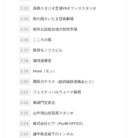
2.13.
高商スタジオ芝浦Y8オフィススタジオ
2.14.
彩の国さいたま芸術劇場
2.15.
柏市公設総合地方卸売市場
2.16.
こころの風
2.17.
新宿モノリスビル
2.18.
珈琲達磨堂
2.19.
Mont（モン）
2.20.
隅田川テラス（総武線鉄道橋あたり）
2.21.
フェスティバルウォーク蘇我
2.22.
御成門交差点
2.23.
山中湖山伏高原スタジオ
2.24.
株式会社ピア（Pia48 OFFICE）
2.25.
越中島支線下のトンネル