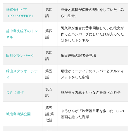
株式会社ピア
第四
凌介と真帆が保険の契約をしていた「み
（Pia48 OFFICE）
話
らい生命」
阿久津が落合に昔半同棲していた彼女が
越中島支線下のトン
第四
作ったハンバーグにしいたけが入ってた
ネル
話
話をしたトンネル
第四
田町グランパーク
亀田運輸の記者会見場
話
緑山スタジオ・シテ
第五
瑞穂がミーティアのメンバーとアルティ
ィ
話
メットをした広場
第五
つきじ治作
林が等々力親子とうなぎを食べた料亭
話
第五
ぷろびんが『炊飯器旦那を救いたい』の
城南島海浜公園
話, 第
動画を撮った海岸
七話