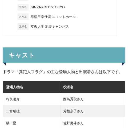
2.92.
GINZA ROOTS TOKYO
2.93.
早稲田奉仕園 スコットホール
2.94.
立教大学 池袋キャンパス
キャスト
ドラマ「真犯人フラグ」の主な登場人物と出演者さんは以下です。
登場人物名
役者名
相良凌介
西島秀俊さん
二宮瑞穂
芳根京子さん
橘一星
佐野勇斗さん