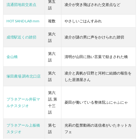
第五
流通団地前交差点
凌介が突き飛ばされた交差点など
話
HOT SAND LAB mm
複数
やさしいごはんすみれ
第六
成増駅近くの踏切
凌介が謎の男に声をかけられた踏切
話
第六
金山橋
清明が山田に熱い言葉で励まされた橋
話
第六
凌介と真帆が日野と河村に結婚の報告を
塚田農場 調布北口店
話
した居酒屋さん
第六
プラネアール井荻マ
話, 第
菱田が働いている整体院ふにゃふにゃ
ルチスタジオ
十三
話
プラネアール上板橋
第七
光莉の監禁動画の送信者がいたネットカ
スタジオ
話
フェ