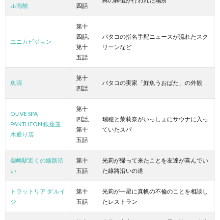
林の葬儀が行われた場所
ル南館
四話
第十
四話,
バタコの指名手配ニュースが流れたスク
ユニカビジョン
第十
リーンなど
五話
第十
魚清
バタコの実家「鮮魚うおばた」の外観
四話
第十
OLIVE SPA
四話,
瑞穂と茉莉奈がいっしょにサウナに入っ
PANTHEON 銀座並
第十
ていたスパ
木通り店
五話
柴崎駅近くの線路沿
第十
光莉が帰って来たことを友達が喜んでい
い
五話
た線路沿いの道
トラットリア ダ ルイ
第十
光莉が一星に真帆の不倫のことを相談し
ジ
五話
たレストラン