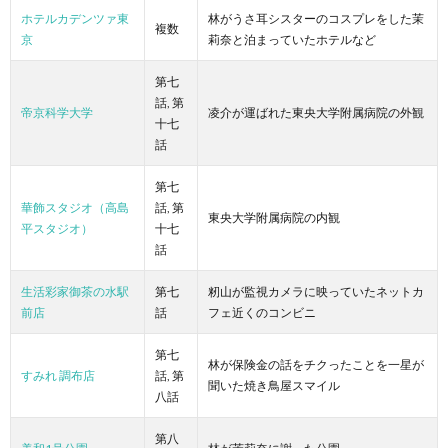
ホテルカデンツァ東
林がうさ耳シスターのコスプレをした茉
複数
京
莉奈と泊まっていたホテルなど
第七
話, 第
帝京科学大学
凌介が運ばれた東央大学附属病院の外観
十七
話
第七
華飾スタジオ（高島
話, 第
東央大学附属病院の内観
平スタジオ）
十七
話
生活彩家御茶の水駅
第七
籾山が監視カメラに映っていたネットカ
前店
話
フェ近くのコンビニ
第七
林が保険金の話をチクったことを一星が
すみれ 調布店
話, 第
聞いた焼き鳥屋スマイル
八話
第八