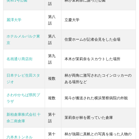
美和1号公園
林が茉莉奈に謝った公園
話
第八
麗澤大学
立慶大学
話
ホテルメルパルク東
第八
住愛ホームが記者会見をした会場
京
話
第九
名画通り商店街
本木が茉莉奈をスカウトした場所
話
日本テレビ生田スタ
林が両角に激写されたコインロッカーの
複数
ジオ
ある場所など
さわやかちば県民プ
複数
篤斗が搬送された横浜警察病院の外観
ラザ
新柏倉庫株式会社 十
第十
茉莉奈が林を匿っていた倉庫
余二南倉庫
話
第十
林が強羅に真帆との写真を撮った人物の
六本木トンネル