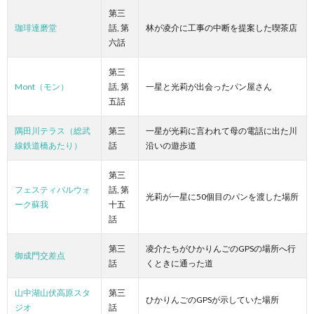
第三
珈琲達磨堂
話, 第
林が凌介に工事の中断を提案した喫茶店
六話
第三
Mont（モン）
話, 第
一星と光莉が出会ったパン屋さん
五話
隅田川テラス（総武
第三
一星が光莉に言われて母の電話に出た川
線鉄道橋あたり）
話
沿いの遊歩道
第三
フェスティバルウォ
話, 第
光莉が一星に50個目のパンを渡した場所
ーク蘇我
十五
話
第三
凌介たちがひかりんごのGPSの場所へ行
御成門交差点
話
くときに通った道
山中湖山伏高原スタ
第三
ひかりんごのGPSが示していた場所
ジオ
話