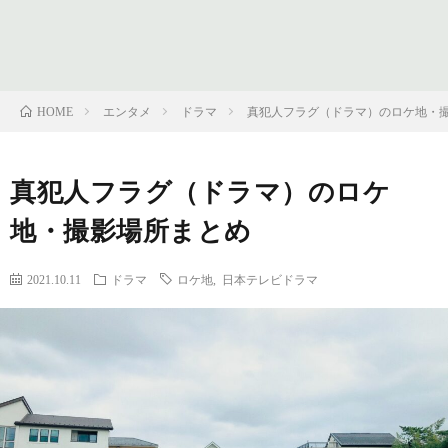
フ
問
ィ
い
エンタメ
ドラマ
真犯人フラグ（ドラマ）のロケ地・
HOME
ー
合
真犯人フラグ（ドラマ）のロケ
ル
わ
地・撮影場所まとめ
せ
2021.10.11
ドラマ
ロケ地
,
日本テレビドラマ