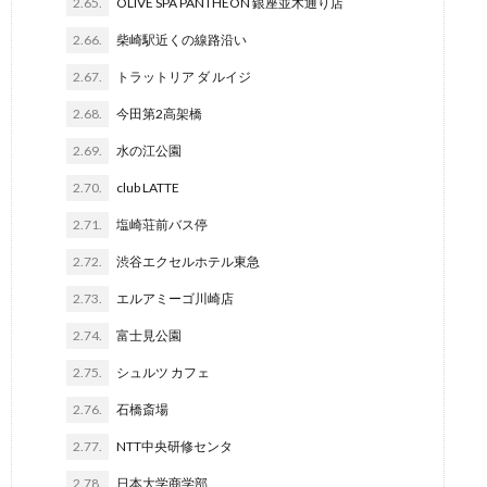
2.65.
OLIVE SPA PANTHEON 銀座並木通り店
2.66.
柴崎駅近くの線路沿い
2.67.
トラットリア ダ ルイジ
2.68.
今田第2高架橋
2.69.
水の江公園
2.70.
club LATTE
2.71.
塩崎荘前バス停
2.72.
渋谷エクセルホテル東急
2.73.
エルアミーゴ川崎店
2.74.
富士見公園
2.75.
シュルツ カフェ
2.76.
石橋斎場
2.77.
NTT中央研修センタ
2.78.
日本大学商学部