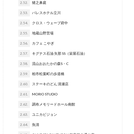
2.52.
猪之鼻庭
2.53.
パレスホテル立川
2.54.
クロス・ウェーブ府中
2.55.
地蔵山野営場
2.56.
カフェ こやぎ
2.57.
キグナス石油 矢那 SS（栄屋石油）
2.58.
流山おおたかの森S・C
2.59.
柏市松葉町の歩道橋
2.60.
ステーキのどん 清瀬店
2.61.
MORIO STUDIO
2.62.
調布メモリードホール南館
2.63.
ユニカビジョン
2.64.
魚清