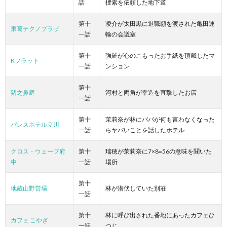
話
捜索を依頼した地下道
第十
凌介が太田黒に退職願を渡された亀田運
東葛テクノプラザ
一話
輸の会議室
第十
強羅が心のこもったお手紙を頂戴したマ
Kフラット
一話
ンション
第十
猪之鼻庭
河村と両角が幸造を直撃したお店
一話
第十
茉莉奈が林にパパが何も言わなくなった
パレスホテル立川
一話
らヤバいことを話したホテル
クロス・ウェーブ府
第十
瑞穂が茉莉奈に7×8=56の意味を聞いた
中
一話
場所
第十
地蔵山野営場
林が潜伏していた別荘
一話
第十
林に呼び出された番地にあったカフェひ
カフェ こやぎ
一話
つじ