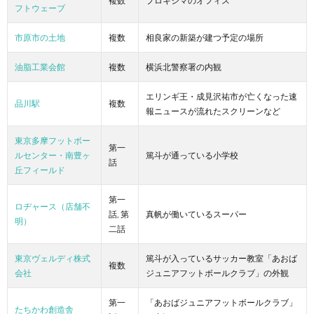
複数
プロキシマのオフィス
フトウェーブ
市原市の土地
複数
相良家の新築が建つ予定の場所
油脂工業会館
複数
横浜北警察署の内観
エリンギ王・成見沢祐市が亡くなった速
品川駅
複数
報ニュースが流れたスクリーンなど
東京多摩フットボー
第一
ルセンター・南豊ヶ
篤斗が通っている小学校
話
丘フィールド
第一
ロヂャース（店舗不
話, 第
真帆が働いているスーパー
明）
二話
東京ヴェルディ株式
篤斗が入っているサッカー教室「あおば
複数
会社
ジュニアフットボールクラブ」の外観
第一
「あおばジュニアフットボールクラブ」
たちかわ創造舎