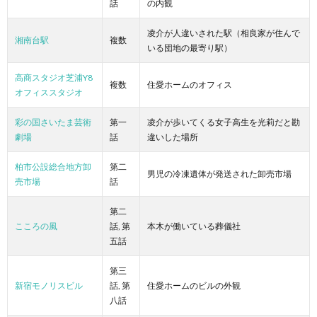
話
の内観
凌介が人違いされた駅（相良家が住んで
湘南台駅
複数
いる団地の最寄り駅）
高商スタジオ芝浦Y8
複数
住愛ホームのオフィス
オフィススタジオ
彩の国さいたま芸術
第一
凌介が歩いてくる女子高生を光莉だと勘
劇場
話
違いした場所
柏市公設総合地方卸
第二
男児の冷凍遺体が発送された卸売市場
売市場
話
第二
こころの風
話, 第
本木が働いている葬儀社
五話
第三
新宿モノリスビル
話, 第
住愛ホームのビルの外観
八話