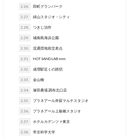
2.26.
田町グランパーク
2.27.
緑山スタジオ・シティ
2.28.
つきじ治作
2.29.
城南島海浜公園
2.30.
流通団地前交差点
2.31.
HOT SAND LAB mm
2.32.
成増駅近くの踏切
2.33.
金山橋
2.34.
塚田農場 調布北口店
2.35.
プラネアール井荻マルチスタジオ
2.36.
プラネアール上板橋スタジオ
2.37.
ホテルカデンツァ東京
2.38.
帝京科学大学