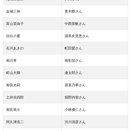
金城三伸
青木瞭さん
富山芙由子
中西美帆さん
目白小夏
渥美友里恵さん
石川あきの
町田愛さん
相川誉
南彩加さん
町山大輝
遼太郎さん
相良光莉
原菜乃華さん
土井光四郎
堀野内智さん
相良篤斗
小林優仁さん
阿久津浩二
渋川清彦さん