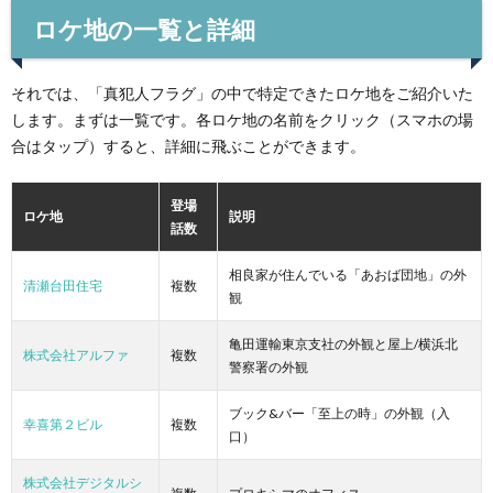
ロケ地の一覧と詳細
それでは、「真犯人フラグ」の中で特定できたロケ地をご紹介いた
します。まずは一覧です。各ロケ地の名前をクリック（スマホの場
合はタップ）すると、詳細に飛ぶことができます。
登場
ロケ地
説明
話数
相良家が住んでいる「あおば団地」の外
清瀬台田住宅
複数
観
亀田運輸東京支社の外観と屋上/横浜北
株式会社アルファ
複数
警察署の外観
ブック&バー「至上の時」の外観（入
幸喜第２ビル
複数
口）
株式会社デジタルシ