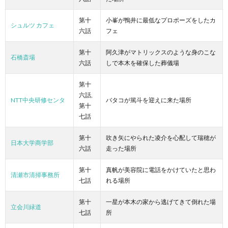
第十
小峯が鴨井に最低なプロポーズをしたカ
シュルツ カフェ
六話
フェ
第十
阿久津がマトリックスのような身のこな
石橋斎場
六話
しで本木を確保した葬儀場
第十
六話,
NTT中央研修センタ
バタコが篤斗を迎えに来た場所
第十
七話
第十
吹き矢にやられた凌介を心配して瑞穂が
日本大学商学部
六話
走った場所
第十
真帆が美容院に電話をかけていたと思わ
清瀬市清掃事務所
七話
れる場所
第十
一星が本木の家から逃げてきて倒れた場
立会川緑道
七話
所