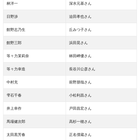
林洋一
深水元基さん
日野渉
迫田孝也さん
館野志乃生
丘みつ子さん
館野三郎
浜田晃さん
等々力茉莉奈
林田岬優さん
等々力幸造
長谷川公彦さん
中村充
前野朋哉さん
雫石千春
小松利昌さん
井上幸作
戸田昌宏さん
馬場健次郎
高杉一穂さん
太田黒芳春
正名僕蔵さん