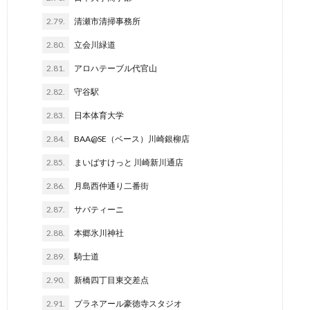
2.79.
清瀬市清掃事務所
2.80.
立会川緑道
2.81.
アロハテーブル代官山
2.82.
守谷駅
2.83.
日本体育大学
2.84.
BAA@SE（ベース）川崎銀柳店
2.85.
まいばすけっと 川崎新川通店
2.86.
月島西仲通り二番街
2.87.
サバティーニ
2.88.
本郷氷川神社
2.89.
騎士道
2.90.
新橋四丁目東交差点
2.91.
プラネアール豪徳寺スタジオ