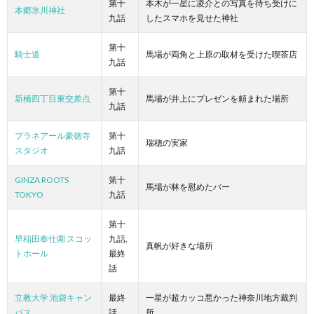
第十
本木が一星に凌介との写真を待ち受けに
本郷氷川神社
九話
したスマホを見せた神社
第十
騎士道
馬場が両角と上原の取材を受けた喫茶店
九話
第十
新橋四丁目東交差点
馬場が井上にプレゼンを頼まれた場所
九話
プラネアール豪徳寺
第十
瑞穂の実家
スタジオ
九話
GINZA ROOTS
第十
馬場が林を慰めたバー
TOKYO
九話
第十
早稲田奉仕園 スコッ
九話,
真帆が好きな場所
トホール
最終
話
立教大学 池袋キャン
最終
一星が超カッコ悪かった神奈川地方裁判
パス
話
所