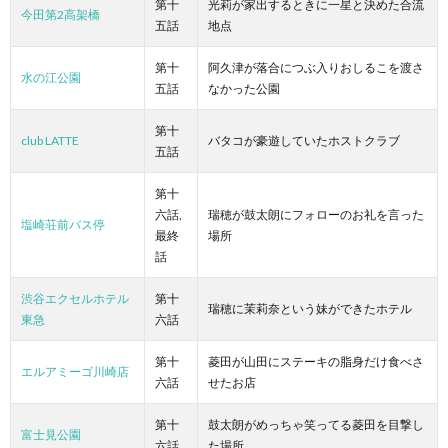
第十
光莉が家出するときに一星と決めた合流
今田第2高架橋
五話
地点
第十
阿久津が落合につぶ入りおしるこを渡さ
水の江公園
五話
なかった公園
第十
club LATTE
バタコが豪遊していたホストクラブ
五話
第十
六話,
瑞穂が鼓太朗にフォローのお礼を言った
塩崎荘前バス停
最終
場所
話
渋谷エクセルホテル
第十
瑞穂に茉莉奈という妹ができたホテル
東急
六話
第十
菱田が山田にステーキの脂身だけ食べさ
エルアミーゴ川崎店
六話
せたお店
第十
鼓太朗がめっちゃ笑ってる菱田を目撃し
富士見公園
六話
た場所