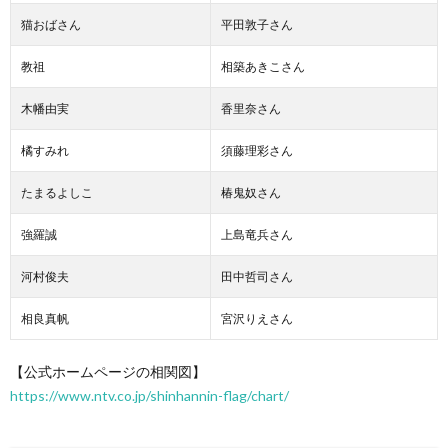
猫おばさん
平田敦子さん
教祖
相築あきこさん
木幡由実
香里奈さん
橘すみれ
須藤理彩さん
たまるよしこ
椿鬼奴さん
強羅誠
上島竜兵さん
河村俊夫
田中哲司さん
相良真帆
宮沢りえさん
【公式ホームページの相関図】
https://www.ntv.co.jp/shinhannin-flag/chart/