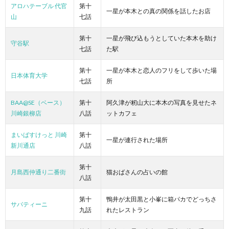
アロハテーブル 代官
第十
一星が本木との真の関係を話したお店
山
七話
第十
一星が飛び込もうとしていた本木を助け
守谷駅
七話
た駅
第十
一星が本木と恋人のフリをして歩いた場
日本体育大学
七話
所
BAA@SE（ベース）
第十
阿久津が籾山大に本木の写真を見せたネ
川崎銀柳店
八話
ットカフェ
まいばすけっと 川崎
第十
一星が連行された場所
新川通店
八話
第十
月島西仲通り二番街
猫おばさんの占いの館
八話
第十
鴨井が太田黒と小峯に箱パカでどっちさ
サバティーニ
九話
れたレストラン