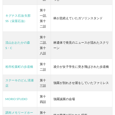
第十
キグナス石油 矢那
一話,
林が息絶えていたガソリンスタンド
SS（栄屋石油）
第十
二話
第十
流山おおたかの森
二話,
林遺体で発見のニュースが流れたスクリ
S・C
第十
ーン
八話
第十
柏市松葉町の歩道橋
凌介が女子学生に突き飛ばされた歩道橋
二話
ステーキのどん 清瀬
第十
強羅が別れさせ屋をしていたファミレス
店
三話
第十
MORIO STUDIO
強羅誠展の会場
四話
調布メモリードホー
第十