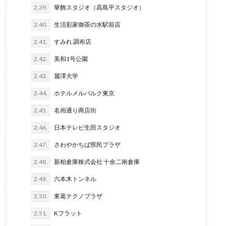
2.39.
華飾スタジオ（高島平スタジオ）
2.40.
生活彩家御茶の水駅前店
2.41.
すみれ 調布店
2.42.
美和1号公園
2.43.
麗澤大学
2.44.
ホテルメルパルク東京
2.45.
名画通り商店街
2.46.
日本テレビ生田スタジオ
2.47.
さわやかちば県民プラザ
2.48.
新柏倉庫株式会社 十余二南倉庫
2.49.
六本木トンネル
2.50.
東葛テクノプラザ
2.51.
Kフラット