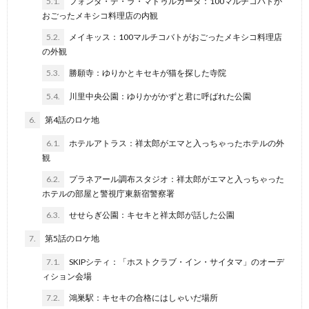
5.1.
フォンダ・デ・ラ・マドゥルガーダ：100マルチコバトが
おごったメキシコ料理店の内観
5.2.
メイキッス：100マルチコバトがおごったメキシコ料理店
の外観
5.3.
勝願寺：ゆりかとキセキが猫を探した寺院
5.4.
川里中央公園：ゆりかがかずと君に呼ばれた公園
6.
第4話のロケ地
6.1.
ホテルアトラス：祥太郎がエマと入っちゃったホテルの外
観
6.2.
プラネアール調布スタジオ：祥太郎がエマと入っちゃった
ホテルの部屋と警視庁東新宿警察署
6.3.
せせらぎ公園：キセキと祥太郎が話した公園
7.
第5話のロケ地
7.1.
SKIPシティ：「ホストクラブ・イン・サイタマ」のオーデ
ィション会場
7.2.
鴻巣駅：キセキの合格にはしゃいだ場所