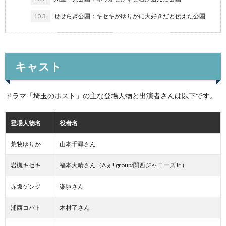
10.3.
せせらぎ公園：キセキがゆりかに大好きだと伝えた公園
キャスト
ドラマ「埼玉のホスト」の主な登場人物と出演者さんは以下です。
登場人物名
役者名
荒牧ゆりか
山本千尋さん
岩槻キセキ
福本大晴さん（Aぇ! group/関西ジャニーズJr.）
赤坂ゲンジ
楽駆さん
浦西コバト
木村了さん