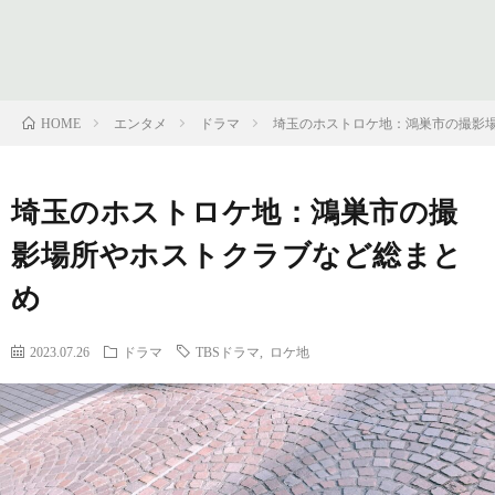
フ
問
ィ
い
エンタメ
ドラマ
埼玉のホストロケ地：鴻巣市の撮影
HOME
ー
合
埼玉のホストロケ地：鴻巣市の撮
ル
わ
影場所やホストクラブなど総まと
せ
め
2023.07.26
ドラマ
TBSドラマ
,
ロケ地