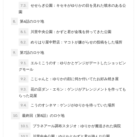
7.3.
せせらぎ公園：キセキがゆりかの目を見れた噴水のある公
園
8.
第6話のロケ地
8.1.
川里中央公園：かずと君が金塊を持ってきた公園
8.2.
めりはり屋中野店：マコトが嫌がらせの投稿をした場所
9.
第7話のロケ地
9.1.
エルミこうのす：ゆりかとゲンジがデートしたショッピン
グモール
9.2.
こじゃんと：ゆりかの顔に何か付いてたお好み焼き屋
9.3.
花の店ダン・エモン：ゲンジがアレンジメントを作っても
らった花屋
9.4.
こうのすシネマ：ゲンジがゆりかを待っていた場所
10.
最終回（第8話）のロケ地
10.1.
プラネアール調布スタジオ：ゆりかが搬送された病院
10.2.
川里中央公園：ゆりかとかずと君が遊んだ公園