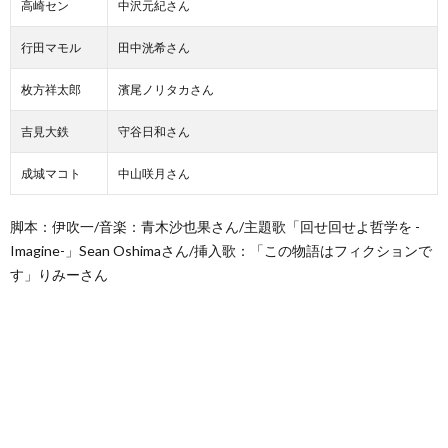
高崎セン
中沢元紀さん
行田マモル
田中洸希さん
枚方祥太郎
濱尾ノリタカさん
吉見大鉄
守谷日和さん
成城マコト
中山咲月さん
脚本：伊吹一/音楽：青木沙也果さん/主題歌「回せ回せよ哲学を -
Imagine-」Sean Oshimaさん/挿入歌：「この物語はフィクションで
す」りみーさん