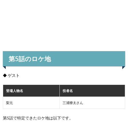
第5話のロケ地
◆ ゲスト
登場人物名
役者名
梨元
三浦獠太さん
第5話で特定できたロケ地は以下です。