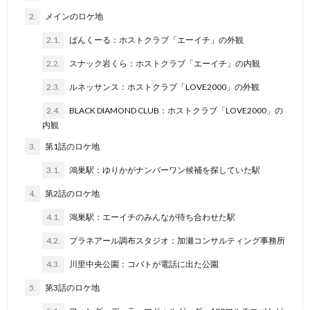
2.
メインのロケ地
2.1.
ばんくーる：ホストクラブ「エーイチ」の外観
2.2.
スナック岩くら：ホストクラブ「エーイチ」の内観
2.3.
ルネッサンス：ホストクラブ「LOVE2000」の外観
2.4.
BLACK DIAMOND CLUB：ホストクラブ「LOVE2000」の
内観
3.
第1話のロケ地
3.1.
鴻巣駅：ゆりかがナンバーワン候補を探していた駅
4.
第2話のロケ地
4.1.
鴻巣駅：エーイチのみんなが待ち合わせた駅
4.2.
プラネアール調布スタジオ：加瀬コンサルティング事務所
4.3.
川里中央公園：コバトが電話に出た公園
5.
第3話のロケ地