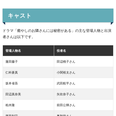
キャスト
ドラマ「癒やしのお隣さんには秘密がある」の主な登場人物と出演
者さんは以下です。
登場人物名
役者名
蓬田藤子
田辺桃子さん
仁科蒼真
小関裕太さん
坂本省吾
武田航平さん
田辺真奈美
矢吹奈子さん
柏木隆
前田公輝さん
蓬田利宗
奥智哉さん