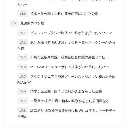
たバー
14.6.
清水ヶ丘公園：上村が藤子の前に現れた公園
15.
最終回のロケ地
15.1.
ヴィルヌーブタワー駒沢：仁科が引き払ったタワマン
15.2.
あけみ橋（有明西運河）：仁科を乗せたタクシーが通っ
た道
15.3.
川崎市立多摩病院：明和台総合病院の外観とロビー
15.4.
MEDUSA（メデューサ）：坂本がいい男だったバー
15.5.
スタジオジニアス池袋グリーンスタジオ：明和台総合病
院の病室
15.6.
清水ヶ丘公園：藤子と仁科がさよならした公園
15.7.
一龍屋台村 品川店：柏木の送別会をした居酒屋など
15.8.
環二通り 西新橋中央路側帯：田辺が坂本をもう一軒誘っ
た場所