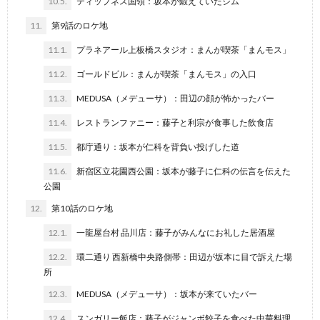
10.5.
ティップネス国領：坂本が鍛えていたジム
11.
第9話のロケ地
11.1.
プラネアール上板橋スタジオ：まんが喫茶「まんモス」
11.2.
ゴールドビル：まんが喫茶「まんモス」の入口
11.3.
MEDUSA（メデューサ）：田辺の顔が怖かったバー
11.4.
レストランファニー：藤子と利宗が食事した飲食店
11.5.
都庁通り：坂本が仁科を背負い投げした道
11.6.
新宿区立花園西公園：坂本が藤子に仁科の伝言を伝えた
公園
12.
第10話のロケ地
12.1.
一龍屋台村 品川店：藤子がみんなにお礼した居酒屋
12.2.
環二通り 西新橋中央路側帯：田辺が坂本に目で訴えた場
所
12.3.
MEDUSA（メデューサ）：坂本が来ていたバー
12.4.
スンガリー飯店：藤子がジャンボ餃子を食べた中華料理