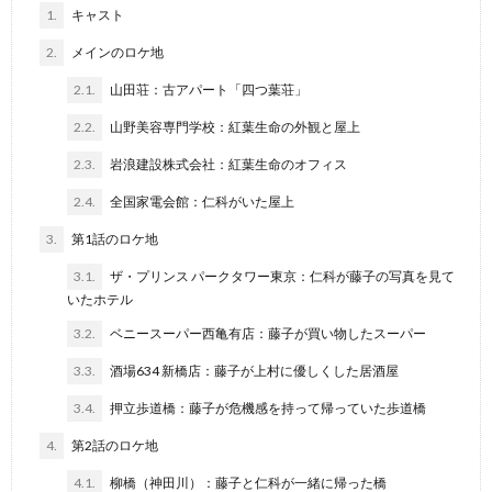
1.
キャスト
2.
メインのロケ地
2.1.
山田荘：古アパート「四つ葉荘」
2.2.
山野美容専門学校：紅葉生命の外観と屋上
2.3.
岩浪建設株式会社：紅葉生命のオフィス
2.4.
全国家電会館：仁科がいた屋上
3.
第1話のロケ地
3.1.
ザ・プリンス パークタワー東京：仁科が藤子の写真を見て
いたホテル
3.2.
ベニースーパー西亀有店：藤子が買い物したスーパー
3.3.
酒場634 新橋店：藤子が上村に優しくした居酒屋
3.4.
押立歩道橋：藤子が危機感を持って帰っていた歩道橋
4.
第2話のロケ地
4.1.
柳橋（神田川）：藤子と仁科が一緒に帰った橋