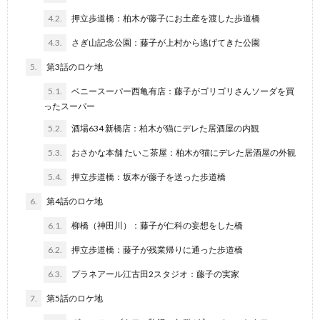
4.2.
押立歩道橋：柏木が藤子にお土産を渡した歩道橋
4.3.
さぎ山記念公園：藤子が上村から逃げてきた公園
5.
第3話のロケ地
5.1.
ベニースーパー西亀有店：藤子がゴリゴリさんソーダを買
ったスーパー
5.2.
酒場634 新橋店：柏木が猫にデレた居酒屋の内観
5.3.
おさかな本舗 たいこ茶屋：柏木が猫にデレた居酒屋の外観
5.4.
押立歩道橋：坂本が藤子を送った歩道橋
6.
第4話のロケ地
6.1.
柳橋（神田川）：藤子が仁科の妄想をした橋
6.2.
押立歩道橋：藤子が残業帰りに通った歩道橋
6.3.
プラネアール江古田2スタジオ：藤子の実家
7.
第5話のロケ地