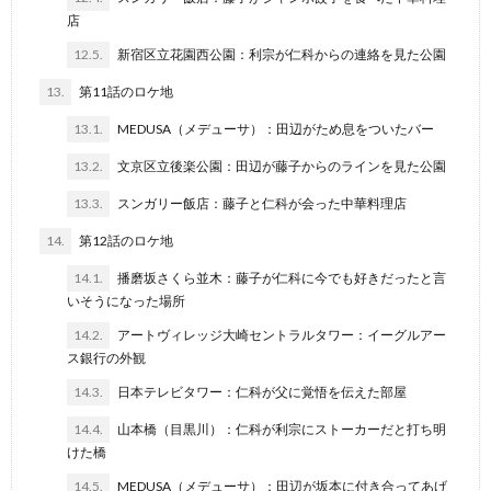
店
12.5.
新宿区立花園西公園：利宗が仁科からの連絡を見た公園
13.
第11話のロケ地
13.1.
MEDUSA（メデューサ）：田辺がため息をついたバー
13.2.
文京区立後楽公園：田辺が藤子からのラインを見た公園
13.3.
スンガリー飯店：藤子と仁科が会った中華料理店
14.
第12話のロケ地
14.1.
播磨坂さくら並木：藤子が仁科に今でも好きだったと言
いそうになった場所
14.2.
アートヴィレッジ大崎セントラルタワー：イーグルアー
ス銀行の外観
14.3.
日本テレビタワー：仁科が父に覚悟を伝えた部屋
14.4.
山本橋（目黒川）：仁科が利宗にストーカーだと打ち明
けた橋
14.5.
MEDUSA（メデューサ）：田辺が坂本に付き合ってあげ