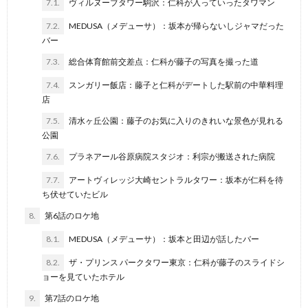
7.1.
ヴィルヌーブタワー駒沢：仁科が入っていったタワマン
7.2.
MEDUSA（メデューサ）：坂本が帰らないしジャマだった
バー
7.3.
総合体育館前交差点：仁科が藤子の写真を撮った道
7.4.
スンガリー飯店：藤子と仁科がデートした駅前の中華料理
店
7.5.
清水ヶ丘公園：藤子のお気に入りのきれいな景色が見れる
公園
7.6.
プラネアール谷原病院スタジオ：利宗が搬送された病院
7.7.
アートヴィレッジ大崎セントラルタワー：坂本が仁科を待
ち伏せていたビル
8.
第6話のロケ地
8.1.
MEDUSA（メデューサ）：坂本と田辺が話したバー
8.2.
ザ・プリンス パークタワー東京：仁科が藤子のスライドシ
ョーを見ていたホテル
9.
第7話のロケ地