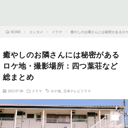
フ
問
ィ
い
エンタメ
ドラマ
癒やしのお隣さんには秘密があるロ
HOME
ー
合
癒やしのお隣さんには秘密がある
ル
わ
ロケ地・撮影場所：四つ葉荘など
せ
総まとめ
2023.07.08
ドラマ
ロケ地
,
日本テレビドラマ