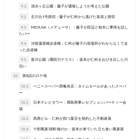
9.1.
清水ヶ丘公園：藤子が通報しようか考えた公園
9.2.
石川台1号踏切：藤子が仁科から逃げた坂道と踏切
9.3.
MEDUSA（メデューサ）：藤子が田辺と柏木に事情を話し
たバー
9.4.
汐留蓮菜橋歩道橋：仁科が藤子の居場所がわからなくて走
った歩道橋
9.5.
新川公園（隅田川テラス）：坂本が仁科をおびき出した川
沿い
10.
第8話のロケ地
10.1.
ベニースーパー西亀有店：タイムセールがあったスーパ
ー
10.2.
日本テレビタワー：満島商事レセプションパーティー会
場
10.3.
髙商ビル：仁科が四つ葉荘を契約した不動産屋
10.4.
十割蕎麦 韃靼 穂のか：坂本が来ていた立ち食い蕎麦屋