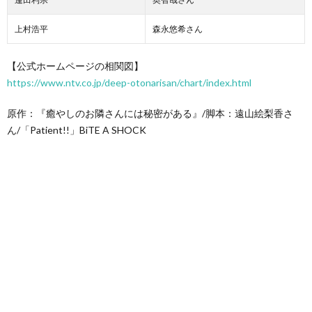
上村浩平
森永悠希さん
【公式ホームページの相関図】
https://www.ntv.co.jp/deep-otonarisan/chart/index.html
原作：『癒やしのお隣さんには秘密がある』/脚本：遠山絵梨香さ
ん/「Patient!!」BiTE A SHOCK