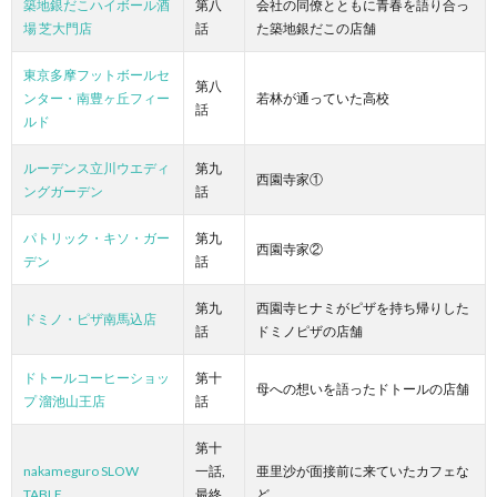
築地銀だこハイボール酒
第八
会社の同僚とともに青春を語り合っ
場 芝大門店
話
た築地銀だこの店舗
東京多摩フットボールセ
第八
ンター・南豊ヶ丘フィー
若林が通っていた高校
話
ルド
ルーデンス立川ウエディ
第九
西園寺家①
ングガーデン
話
パトリック・キソ・ガー
第九
西園寺家②
デン
話
第九
西園寺ヒナミがピザを持ち帰りした
ドミノ・ピザ南馬込店
話
ドミノピザの店舗
ドトールコーヒーショッ
第十
母への想いを語ったドトールの店舗
プ 溜池山王店
話
第十
nakameguro SLOW
一話,
亜里沙が面接前に来ていたカフェな
TABLE
最終
ど