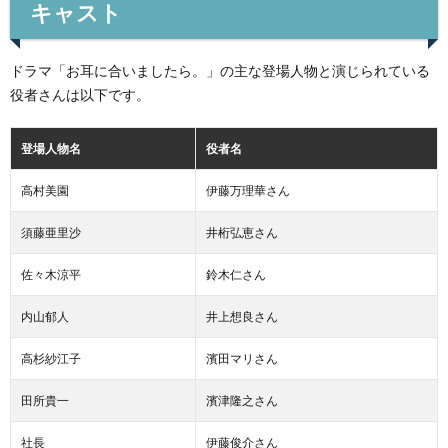
キャスト
ドラマ「お耳に合いましたら。」の主な登場人物と演じられている
役者さんは以下です。
登場人物名
役者名
高村美園
伊藤万理華さん
須藤亜里沙
井桁弘恵さん
佐々木涼平
鈴木仁さん
内山郁人
井上想良さん
高杉紗江子
濱田マリさん
田所貴一
濱津隆之さん
社長
伊藤俊介さん