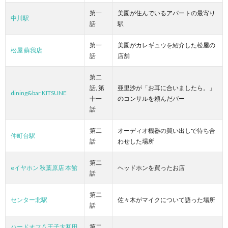
第一
美園が住んでいるアパートの最寄り
中川駅
話
駅
第一
美園がカレギュウを紹介した松屋の
松屋 蘇我店
話
店舗
第二
話, 第
亜里沙が「お耳に合いましたら。」
dining&bar KITSUNE
十一
のコンサルを頼んだバー
話
第二
オーディオ機器の買い出しで待ち合
仲町台駅
話
わせした場所
第二
eイヤホン 秋葉原店 本館
ヘッドホンを買ったお店
話
第二
センター北駅
佐々木がマイクについて語った場所
話
ハードオフ八王子大和田
第二