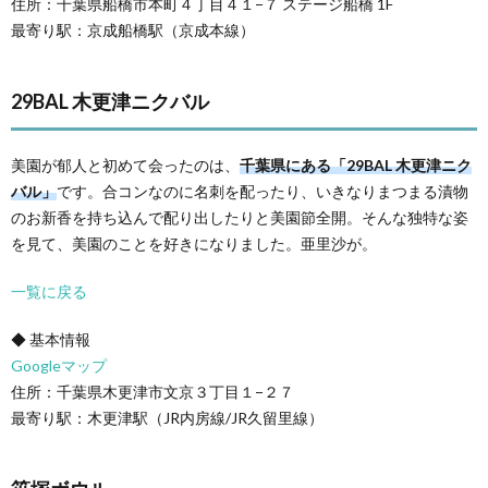
住所：千葉県船橋市本町４丁目４１−７ ステージ船橋 1F
最寄り駅：京成船橋駅（京成本線）
29BAL 木更津ニクバル
美園が郁人と初めて会ったのは、
千葉県にある「29BAL 木更津ニク
バル」
です。合コンなのに名刺を配ったり、いきなりまつまる漬物
のお新香を持ち込んで配り出したりと美園節全開。そんな独特な姿
を見て、美園のことを好きになりました。亜里沙が。
一覧に戻る
◆ 基本情報
Googleマップ
住所：千葉県木更津市文京３丁目１−２７
最寄り駅：木更津駅（JR内房線/JR久留里線）