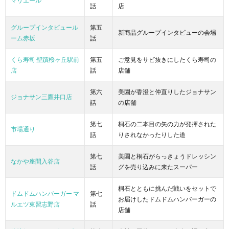
マリエール
話
店
グループインタビュール
第五
新商品グループインタビューの会場
ーム赤坂
話
くら寿司 聖蹟桜ヶ丘駅前
第五
ご意見をサビ抜きにしたくら寿司の
店
話
店舗
第六
美園が香澄と仲直りしたジョナサン
ジョナサン三鷹井口店
話
の店舗
第七
桐石の二本目の矢の力が発揮された
市場通り
話
りされなかったりした道
第七
美園と桐石がらっきょうドレッシン
なかや座間入谷店
話
グを売り込みに来たスーパー
桐石とともに挑んだ戦いをセットで
ドムドムハンバーガー マ
第七
お届けしたドムドムハンバーガーの
ルエツ東習志野店
話
店舗