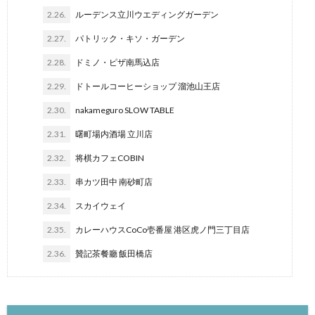
2.26.
ルーデンス立川ウエディングガーデン
2.27.
パトリック・キソ・ガーデン
2.28.
ドミノ・ピザ南馬込店
2.29.
ドトールコーヒーショップ 溜池山王店
2.30.
nakameguro SLOW TABLE
2.31.
曙町場内酒場 立川店
2.32.
将棋カフェCOBIN
2.33.
串カツ田中 南砂町店
2.34.
スカイウェイ
2.35.
カレーハウスCoCo壱番屋 港区虎ノ門三丁目店
2.36.
贊記茶餐廳 飯田橋店