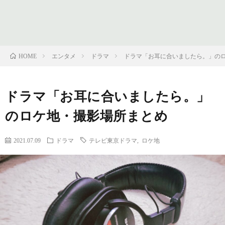
フ
問
ィ
い
エンタメ
ドラマ
ドラマ「お耳に合いましたら。」の
HOME
ー
合
ドラマ「お耳に合いましたら。」
ル
わ
のロケ地・撮影場所まとめ
せ
2021.07.09
ドラマ
テレビ東京ドラマ
,
ロケ地