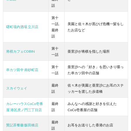
話
第十
一話,
美園と佐々木が黒ひげ危機一髪をし
曙町場内酒場 立川店
最終
たお店など
話
第十
将棋カフェCOBIN
亜里沙が将棋を指した場所
一話
第十
亜里沙への「好き」を思いきり喋っ
串カツ田中 南砂町店
一話
た串カツ田中の店舗
最終
佐々木が美園と亜里沙にお耳のステ
スカイウェイ
話
ッカーを渡した歩道橋
カレーハウスCoCo壱番
最終
みんなへの感謝と好きを伝えた
屋 港区虎ノ門三丁目店
話
CoCo壱番屋の店舗
最終
贊記茶餐廳 飯田橋店
お耳をお送りした香港のお店
話