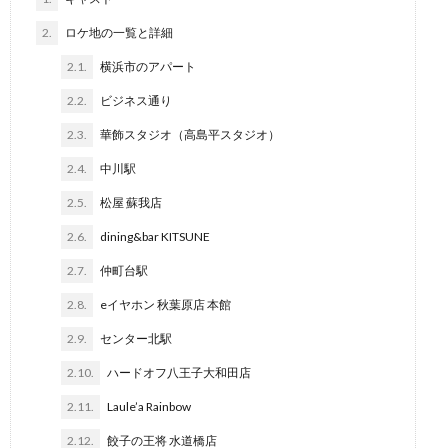
2.
ロケ地の一覧と詳細
2.1.
横浜市のアパート
2.2.
ビジネス通り
2.3.
華飾スタジオ（高島平スタジオ）
2.4.
中川駅
2.5.
松屋 蘇我店
2.6.
dining&bar KITSUNE
2.7.
仲町台駅
2.8.
eイヤホン 秋葉原店 本館
2.9.
センター北駅
2.10.
ハードオフ八王子大和田店
2.11.
Laule’a Rainbow
2.12.
餃子の王将 水道橋店