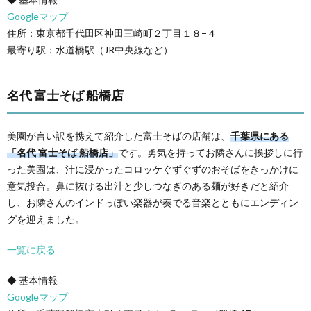
Googleマップ
住所：東京都千代田区神田三崎町２丁目１８−４
最寄り駅：水道橋駅（JR中央線など）
名代 富士そば 船橋店
美園が言い訳を携えて紹介した富士そばの店舗は、
千葉県にある
「名代 富士そば 船橋店」
です。勇気を持ってお隣さんに挨拶しに行
った美園は、汁に浸かったコロッケぐずぐずのおそばをきっかけに
意気投合。鼻に抜ける出汁と少しつなぎのある麺が好きだと紹介
し、お隣さんのインドっぽい楽器が奏でる音楽とともにエンディン
グを迎えました。
一覧に戻る
◆ 基本情報
Googleマップ