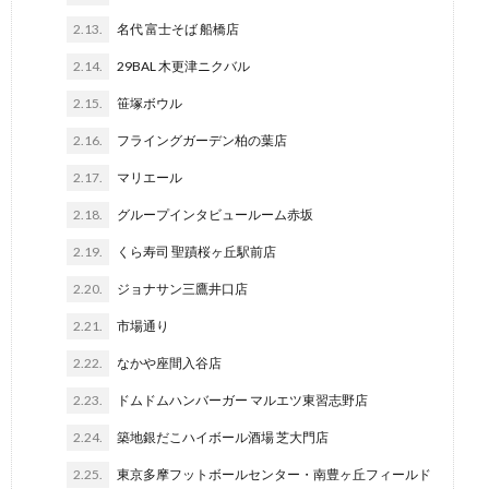
2.13.
名代 富士そば 船橋店
2.14.
29BAL 木更津ニクバル
2.15.
笹塚ボウル
2.16.
フライングガーデン柏の葉店
2.17.
マリエール
2.18.
グループインタビュールーム赤坂
2.19.
くら寿司 聖蹟桜ヶ丘駅前店
2.20.
ジョナサン三鷹井口店
2.21.
市場通り
2.22.
なかや座間入谷店
2.23.
ドムドムハンバーガー マルエツ東習志野店
2.24.
築地銀だこハイボール酒場 芝大門店
2.25.
東京多摩フットボールセンター・南豊ヶ丘フィールド