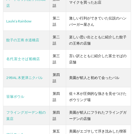
マイクを買ったお店
店
話
第二
激しい行列ができていた伝説のハン
Laule’a Rainbow
話
バーガー屋さん
第二
楽しい思い出とともに紹介した餃子
餃子の王将 水道橋店
話
の王将の店舗
第三
言い訳とともに紹介した富士そばの
名代 富士そば 船橋店
話
店舗
第四
29BAL 木更津ニクバル
美園が郁人と初めて会ったバル
話
第四
佐々木が圧倒的な強さを見せつけた
笹塚ボウル
話
ボウリング場
フライングガーデン柏の
第四
美園が郁人にフラれたフライングガ
葉店
話
ーデンの店舗
第五
美園がエゴサして浮き沈みした喫茶