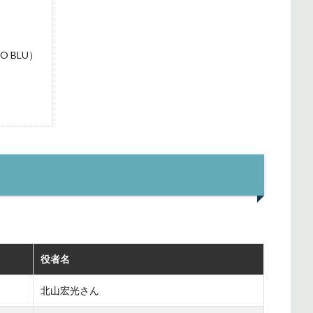
O BLU）
役者名
北山宏光さん