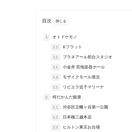
目次
オトドケモノ
1.
Kフラット
1.1.
プラネアール初台スタジオ
1.2.
小金井 宮地楽器ホール
1.3.
モザイクモール港北
1.4.
リビエラ逗子マリーナ
1.5.
何だかんだ銀座
2.
渋谷区立幡ヶ谷第一公園
2.1.
日本橋三越本店
2.2.
ヒルトン東京お台場
2.3.