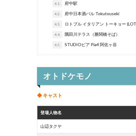
府中駅
4.1.
府中日本酒バル Tokutouseki
4.2.
ロトブル イタリアン トーキョー (LOT
4.3.
隅田川テラス（勝鬨橋そば）
4.4.
STUDIOピア Pia4 阿佐ヶ谷
4.5.
オトドケモノ
◆ キャスト
登場人物名
山辺タクヤ