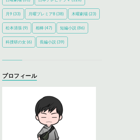
月9
(33)
月曜プレミア8
(38)
木曜劇場
(23)
松本清張
(9)
相棒
(47)
短編小説
(86)
科捜研の女
(6)
長編小説
(39)
プロフィール