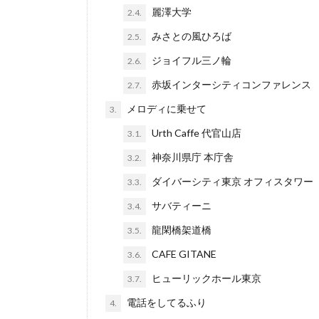
麗澤大学
2.4.
みさとの風ひろば
2.5.
ジョイフル三ノ輪
2.6.
赤坂インターシティコンファレンス
2.7.
メロディに乗せて
3.
Urth Caffe 代官山店
3.1.
神奈川県庁 本庁舎
3.2.
ダイバーシティ東京 オフィスタワー
3.3.
サバティーニ
3.4.
龍閑橋架道橋
3.5.
CAFE GITANE
3.6.
ヒューリックホール東京
3.7.
電話をしてるふり
4.