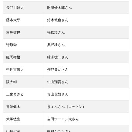
長谷川幹太
財津優太郎さん
藤本大牙
鈴木敦也さん
富嶋雄也
福松凜さん
野原舜
奥野壮さん
紅岡祥悟
絃瀬聡一さん
中世古僚太
柳谷参助さん
阪大輔
中山翔貴さん
三鬼まさる
青山俊雄さん
青沼健太
きょんさん（コットン）
犬塚敏生
吉田ウーロン太さん
山崎七彦
中村シユンさん