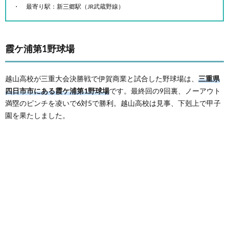
最寄り駅：新三郷駅（JR武蔵野線）
霞ケ浦第1野球場
越山高校が三重大会決勝戦で伊賀商業と試合した野球場は、
三重県
四日市市にある霞ケ浦第1野球場
です。最終回の9回裏、ノーアウト
満塁のピンチを凌いで6対5で勝利。越山高校は見事、下剋上で甲子
園を果たしました。