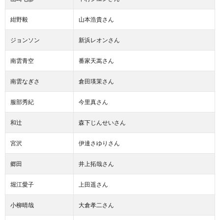
紺野毅
山本浩貴さん
ジョンソン
新浜レオンさん
南雲青空
番家天嵩さん
南雲なぎさ
倉田瑛茉さん
服部秀紀
今里真さん
和辻
森下じんせいさん
宮沢
伊達さゆりさん
郷田
井上拓哉さん
堀江愛子
上田遥さん
小柳晴哉
大倉孝二さん