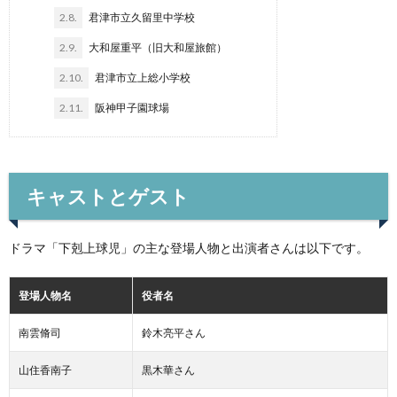
2.8.
君津市立久留里中学校
2.9.
大和屋重平（旧大和屋旅館）
2.10.
君津市立上総小学校
2.11.
阪神甲子園球場
キャストとゲスト
ドラマ「下剋上球児」の主な登場人物と出演者さんは以下です。
登場人物名
役者名
南雲脩司
鈴木亮平さん
山住香南子
黒木華さん