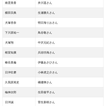
南雲美香
井川遥さん
横田宗典
生瀬勝久さん
犬塚杏奈
明日海りおさん
下川原祐一
鳥谷敬さん
犬塚翔
中沢元紀さん
根室知廣
兵頭功海さん
椿谷真倫
伊藤あさひさん
日沖壮磨
小林虎之介さん
久我原篤史
橘優輝さん
楡伸次郎
生田俊平さん
日沖誠
菅生新樹さん