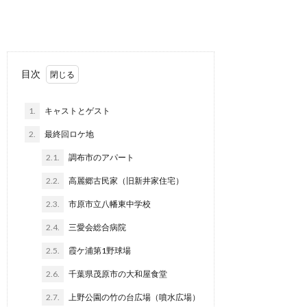
目次
1.
キャストとゲスト
2.
最終回ロケ地
2.1.
調布市のアパート
2.2.
高麗郷古民家（旧新井家住宅）
2.3.
市原市立八幡東中学校
2.4.
三愛会総合病院
2.5.
霞ケ浦第1野球場
2.6.
千葉県茂原市の大和屋食堂
2.7.
上野公園の竹の台広場（噴水広場）