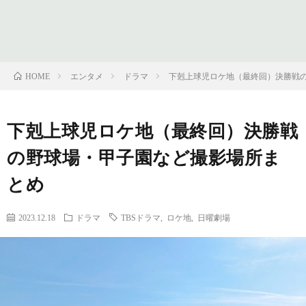
フ
問
ィ
い
エンタメ
ドラマ
下剋上球児ロケ地（最終回）決勝戦
HOME
ー
合
下剋上球児ロケ地（最終回）決勝戦
ル
わ
の野球場・甲子園など撮影場所ま
せ
とめ
2023.12.18
ドラマ
TBSドラマ
,
ロケ地
,
日曜劇場