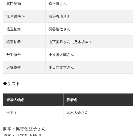
賀門英助
松平健さん
江戸川快斗
清谷春瑠さん
児玉拓海
羽谷勝太さん
根室柚希
山下美月さん（乃木坂46）
丹羽慎吾
小泉孝太郎さん
犬塚樹生
小日向文世さん
◆ゲスト
登場人物名
役者名
十文字
元木大介さん
脚本：奥寺佐渡子さん
原案：「下剋上球児」