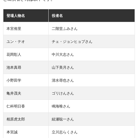
登場人物名
役者名
本宮侑里
二階堂ふみさん
ユン・テオ
チェ・ジョンヒョプさん
花岡彰人
中川大志さん
池本真尋
山下美月さん
小野田学
清水尋也さん
亀井茂夫
ゴリけんさん
仁科明日香
鳴海唯さん
相原虎太郎
絃瀬聡一さん
本宮誠
立川志らくさん