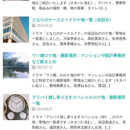
地をご紹介いたします（ネタバレ含む）。デパート、警察学
校、張込みの場所、橋、牧の実家、タイレス[…]
となりのナースエイドロケ地一覧（全話分）
2024.02.22
ドラマ「となりのナースエイド」の全話分のロケ地・聖地を
一覧表にしました。川栄李奈さん、⾼杉真宙さん、⽮本悠⾺
さん、吉住さん、瀧本美織さん、⽔野美紀さん[…]
ウソ婚ロケ地・撮影場所：マンションや設計事務所
など総まとめ
2023.07.12
ドラマ「ウソ婚」のロケ地の中で、マンションや設計事務所
など特定できた撮影場所・聖地をご紹介いたします（ネタバ
レあり）。菊池風磨さん、長濱ねるさん、渡辺[…]
アリバイ崩し承りますスペシャルロケ地・撮影場所
一覧
2024.04.07
ドラマ「アリバイ崩し承りますスペシャル（SP）」のロケ
地・聖地の一覧表です（ネタバレ含む）。浜辺美波さん、安
田顕さん、成田凌さん、間宮祥太朗さん出演。[…]