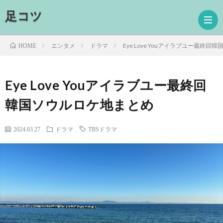
足コツ
エンタメ
ドラマ
Eye Love Youアイラブユー最終
HOME
ホ
Eye Love Youアイラブユー最終回
韓国ソウルロケ地まとめ
ー
ド
ム
ラ
映
2024.03.27
ドラマ
TBSドラマ
マ
画
読
書
プ
ロ
お