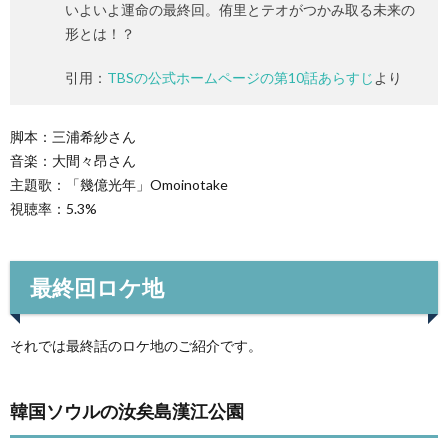
いよいよ運命の最終回。侑里とテオがつかみ取る未来の
形とは！？
引用：
TBSの公式ホームページの第10話あらすじ
より
脚本：三浦希紗さん
音楽：大間々昂さん
主題歌：「幾億光年」Omoinotake
視聴率：5.3%
最終回ロケ地
それでは最終話のロケ地のご紹介です。
韓国ソウルの汝矣島漢江公園