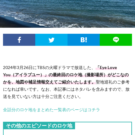
フ
問
ィ
い
ー
合
ル
わ
2024年3月26日にTBSの火曜ドラマで放送した、
「Eye Love
せ
You（アイラブユー）」の最終回のロケ地（撮影場所）がどこなの
かを、地図や補足情報交えてご紹介いたします。
聖地巡礼のご参考
になれば幸いです。なお、本記事にはネタバレを含みますので、放
送を見ていない方は十分ご注意ください。
全話分のロケ地をまとめた一覧表のページはコチラ
その他のエピソードのロケ地