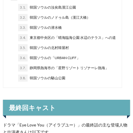
3.1.
韓国ソウルの汝矣島漢江公園
3.2.
韓国ソウルのノドゥル島（漢江大橋）
3.3.
韓国ソウルの潜水橋
3.4.
東京都中央区の「晴海臨海公園 水辺のテラス」への道
3.5.
韓国ソウルの北村韓屋村
3.6.
韓国ソウルの「URBAN CLIFF」
3.7.
静岡県熱海市の「星野リゾート リゾナーレ熱海」
3.8.
韓国ソウルの駱山公園
最終回キャスト
ドラマ「Eye Love You（アイラブユー）」の最終話の主な登場人物
と出演者さんは以下です。