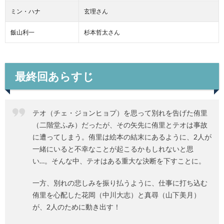
ミン・ハナ
玄理さん
飯山利一
杉本哲太さん
最終回あらすじ
テオ（チェ・ジョンヒョプ）を思って別れを告げた侑里
（二階堂ふみ）だったが、その矢先に侑里とテオは事故
に遭ってしまう。侑里は絵本の結末にあるように、2人が
一緒にいると不幸なことが起こるかもしれないと思
い…。そんな中、テオはある重大な決断を下すことに。
一方、別れの悲しみを振り払うように、仕事に打ち込む
侑里を心配した花岡（中川大志）と真尋（山下美月）
が、2人のために動き出す！