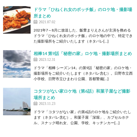
ドラマ「ひねくれ女のボッチ飯」のロケ地・撮影場
所まとめ
2021.07.02
2021年7～8月に放送した、飯豊まりえさんが主演を務める
ドラマ「ひねくれ女のボッチ飯」のロケ地の中で、特定でき
た撮影場所をご紹介いたします（ネタバレ[…]
相棒14 第9話「秘密の家」ロケ地・撮影場所まとめ
2023.12.31
ドラマ「相棒 シーズン14」の第9話「秘密の家」のロケ地・
撮影場所をご紹介いたします（ネタバレ含む）。日野市立西
小学校、日野市立ひまわり公園、首都警備[…]
コタツがない家ロケ地（第6話）和菓子屋など撮影
場所まとめ
2023.11.23
ドラマ「コタツがない家」の第6話のロケ地をご紹介いたし
ます（ネタバレ含む）。和菓子屋「深堀」、カプセルホテ
ル、スナック晴れ女、公園、学校、キッチンカー[…]