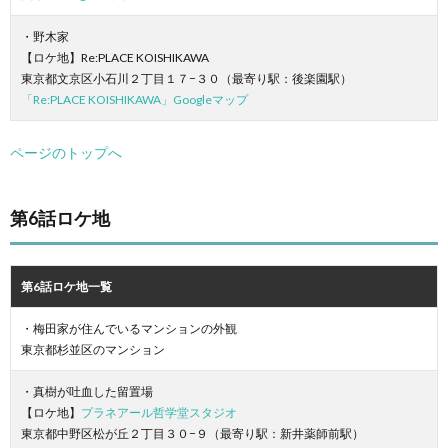
・野木家
【ロケ地】Re:PLACE KOISHIKAWA
東京都文京区小石川２丁目１７−３０（最寄り駅：後楽園駅）
「Re:PLACE KOISHIKAWA」Googleマップ
ページのトップへ
第6話ロケ地
第6話ロケ地一覧
・梅田家が住んでいるマンションの外観
東京都杉並区のマンション
・真樹が吐血した留置場
【ロケ地】
プラネアール哲学堂スタジオ
東京都中野区松が丘２丁目３０−９（最寄り駅：新井薬師前駅）