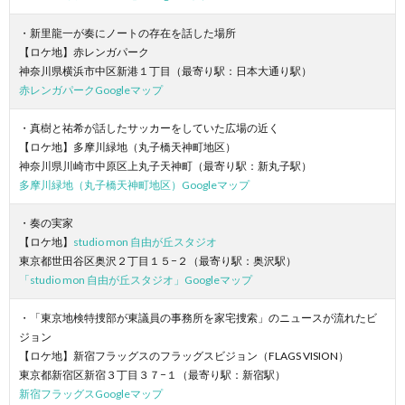
・新里龍一が奏にノートの存在を話した場所
【ロケ地】赤レンガパーク
神奈川県横浜市中区新港１丁目（最寄り駅：日本大通り駅）
赤レンガパークGoogleマップ
・真樹と祐希が話したサッカーをしていた広場の近く
【ロケ地】多摩川緑地（丸子橋天神町地区）
神奈川県川崎市中原区上丸子天神町（最寄り駅：新丸子駅）
多摩川緑地（丸子橋天神町地区）Googleマップ
・奏の実家
【ロケ地】
studio mon 自由が丘スタジオ
東京都世田谷区奥沢２丁目１５−２（最寄り駅：奥沢駅）
「studio mon 自由が丘スタジオ」Googleマップ
・「東京地検特捜部が東議員の事務所を家宅捜索」のニュースが流れたビ
ジョン
【ロケ地】新宿フラッグスのフラッグスビジョン（FLAGS VISION）
東京都新宿区新宿３丁目３７−１（最寄り駅：新宿駅）
新宿フラッグスGoogleマップ