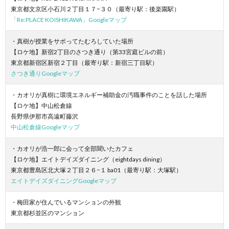
東京都文京区小石川２丁目１７−３０（最寄り駅：後楽園駅）
「Re:PLACE KOISHIKAWA」Googleマップ
・真樹が授業をサボってたむろしていた場所
【ロケ地】新宿2丁目のさつき通り（第33宮庭ビルの前）
東京都新宿区新宿２丁目（最寄り駅：新宿三丁目駅）
さつき通りGoogleマップ
・カオリが真樹に環境エネルギー補助金の汚職事件のことを話した場所
【ロケ地】中山松倉線
長野県伊那市高遠町藤沢
中山松倉線Googleマップ
・カオリが浩一郎に会って全部聞いたカフェ
【ロケ地】エイトデイズダイニング（eightdays dining）
東京都豊島区北大塚２丁目２６−１ ba01（最寄り駅：大塚駅）
エイトデイズダイニングGoogleマップ
・梅田家が住んでいるマンションの外観
東京都杉並区のマンション