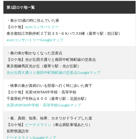
第1話ロケ地一覧
・奏が15歳の時に住んでいた家
【ロケ地】
ecmコンサバトリー
東京都狛江市駒井町２丁目３５−６ KハウスD棟（最寄り駅：狛江駅）
ecmコンサバトリーGoogleマップ
・奏の体が動かなくなった交差点
【ロケ地】光が丘西大通りと南田中町旭町線の交差点
東京都練馬区光が丘（最寄り駅：光が丘駅）
光が丘西大通りと南田中町旭町線の交差点Googleマップ
・検事の奏が真樹のいる部屋へ行く時に歩いた廊下
【ロケ地】光英VERITAS中学校・高等学校
千葉県松戸市秋山６００（最寄り駅：北国分駅）
光英VERITAS中学校・高等学校Googleマップ
・奏、真樹、知美、祐希、カオリがドライブした道
【ロケ地】
ビーナスライン
（車山肩駐車場あたり）
長野県諏訪市
ビーナスラインGoogleマップ