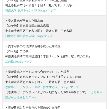
【ロケ地】城西大学 坂戸キャンパスの清光会館
埼玉県坂戸市けやき台１丁目１（最寄り駅：川角駅）
城西大学 坂戸キャンパスGoogleマップ
・奏と貴志が再会した噴水前
【ロケ地】日比谷公園の噴水広場
東京都千代田区日比谷公園１（最寄り駅：日比谷駅）
日比谷公園の噴水広場Googleマップ
・貴志が奏の司法試験合格を祝った居酒屋
【ロケ地】二の鉄
神奈川県川崎市高津区溝口２丁目７−１０（最寄り駅：溝の口駅）
二の鉄Googleマップ
・奏が貴志とデートの待ち合わせをしていた場所
【ロケ地】恵比寿ガーデンプレイスの「握手する人」の前
東京都渋谷区恵比寿４丁目２０（最寄り駅：恵比寿駅）
恵比寿ガーデンプレイスの「握手する人」Googleマップ
【恵比寿ガーデンプレイスがロケ地になった2024年春ドラマ】
「くるり～
誰が私と恋をした？～」
・奏が貴志と付き合うのを諦めかけた場所