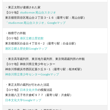
・東正太郎が逮捕された家
【ロケ地】
studio mon 尾山台スタジオ
東京都世田谷区尾山台２丁目３−１６（最寄り駅：尾山台駅）
「studio mon 尾山台スタジオ」Googleマップ
・検察庁の外観
【ロケ地】
港区立郷土歴史館
東京都港区白金台４丁目６−２（最寄り駅：白金台駅）
港区立郷土歴史館Googleマップ
・東京高等裁判所、東京地方裁判所、東京簡易裁判所の外観
【ロケ地】神奈川県立青少年センター
神奈川県横浜市西区紅葉ケ丘９−１（最寄り駅：桜木町駅）
神奈川県立青少年センターGoogleマップ
・東正太郎の裁判が行われた法廷
【ロケ地】
日本文化大学
の模擬法廷
東京都八王子市片倉町９７７（最寄り駅：片倉駅）
日本文化大学Googleマップ