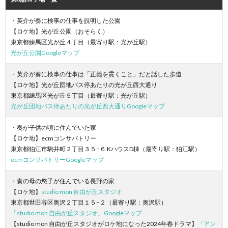
・英介が奏に検事の仕事を説明した公園
【ロケ地】光が丘公園（おそらく）
東京都練馬区光が丘４丁目（最寄り駅：光が丘駅）
光が丘公園Googleマップ
・英介が奏に検事の仕事は「正義を貫くこと」だと話した歩道
【ロケ地】光が丘団地バス停あたりの光が丘西大通り
東京都練馬区光が丘５丁目（最寄り駅：光が丘駅）
光が丘団地バス停あたりの光が丘西大通りGoogleマップ
・奏が子供の頃に住んでいた家
【ロケ地】ecmコンサバトリー
東京都狛江市駒井町２丁目３５−６ KハウスD棟（最寄り駅：狛江駅）
ecmコンサバトリーGoogleマップ
・奏の母の悠子が住んでいる長野の家
【ロケ地】
studio mon 自由が丘スタジオ
東京都世田谷区奥沢２丁目１５−２（最寄り駅：奥沢駅）
「studio mon 自由が丘スタジオ」Googleマップ
【studio mon 自由が丘スタジオがロケ地になった2024年春ドラマ】
「アン