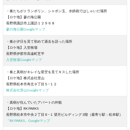
・奏たちがトランポリン、シャボン玉、水鉄砲ではしゃいだ場所
【ロケ地】蓼の海公園
長野県諏訪市上諏訪１２９６８
蓼の海公園Googleマップ
・奏が夕日を見て初めて過去を語った場所
【ロケ地】入笠牧場
長野県伊那市高遠町芝平
入笠牧場Googleマップ
・奏と真樹がキレイな星空を見てキスした場所
【ロケ地】株式会社里山
長野県松本市寿北９丁目５−１２
株式会社里山Googleマップ
・真樹が住んでいたアパートの外観
【ロケ地】RK PARKS
長野県松本市中央２丁目６−１ 望月ビルディング 3階（最寄り駅：松本駅）
「RK PARKS」Googleマップ