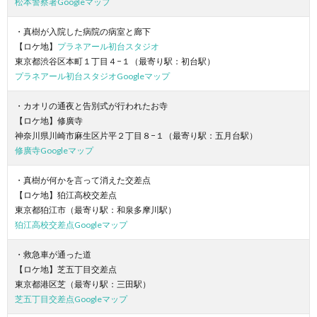
松本警察署Googleマップ
・真樹が入院した病院の病室と廊下
【ロケ地】
プラネアール初台スタジオ
東京都渋谷区本町１丁目４−１（最寄り駅：初台駅）
プラネアール初台スタジオGoogleマップ
・カオリの通夜と告別式が行われたお寺
【ロケ地】修廣寺
神奈川県川崎市麻生区片平２丁目８−１（最寄り駅：五月台駅）
修廣寺Googleマップ
・真樹が何かを言って消えた交差点
【ロケ地】狛江高校交差点
東京都狛江市（最寄り駅：和泉多摩川駅）
狛江高校交差点Googleマップ
・救急車が通った道
【ロケ地】芝五丁目交差点
東京都港区芝（最寄り駅：三田駅）
芝五丁目交差点Googleマップ