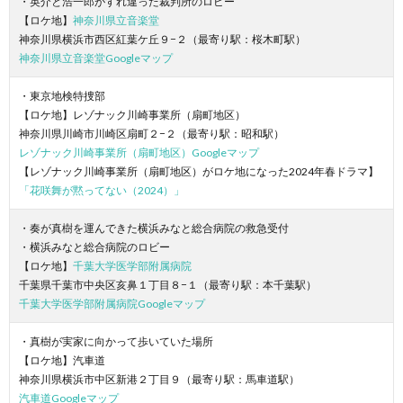
・英介と浩一郎がすれ違った裁判所のロビー
【ロケ地】
神奈川県立音楽堂
神奈川県横浜市西区紅葉ケ丘９−２（最寄り駅：桜木町駅）
神奈川県立音楽堂Googleマップ
・東京地検特捜部
【ロケ地】レゾナック川崎事業所（扇町地区）
神奈川県川崎市川崎区扇町２−２（最寄り駅：昭和駅）
レゾナック川崎事業所（扇町地区）Googleマップ
【レゾナック川崎事業所（扇町地区）がロケ地になった2024年春ドラマ】
「花咲舞が黙ってない（2024）」
・奏が真樹を運んできた横浜みなと総合病院の救急受付
・横浜みなと総合病院のロビー
【ロケ地】
千葉大学医学部附属病院
千葉県千葉市中央区亥鼻１丁目８−１（最寄り駅：本千葉駅）
千葉大学医学部附属病院Googleマップ
・真樹が実家に向かって歩いていた場所
【ロケ地】汽車道
神奈川県横浜市中区新港２丁目９（最寄り駅：馬車道駅）
汽車道Googleマップ