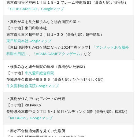
東京都渋谷区神南１丁目１８−２ フレーム神南坂 B3（最寄り駅：渋谷駅）
「CLUB CAMELOT」Googleマップ
・真樹が星を見た横浜みなと総合病院の屋上
【ロケ地】東日印刷本社
東京都江東区越中島２丁目１−３０（最寄り駅：越中島駅）
東日印刷本社Googleマップ
【東日印刷本社がロケ地になった2024年春ドラマ】
「アンメットある脳外
科医の日記」
、
「ACMA:GAMEアクマゲーム」
など
・横浜みなと総合病院の病棟（真樹がいた病室）
【ロケ地】
牛久愛和総合病院
茨城県牛久市猪子町８９６（最寄り駅：ひたち野うしく駅）
牛久愛和総合病院Googleマップ
・真樹が住んでいたアパートの外観
【ロケ地】RK PARKS
長野県松本市中央２丁目６−１ 望月ビルディング 3階（最寄り駅：松本駅）
「RK PARKS」Googleマップ
・奏が不合格通知書を見ていた場所