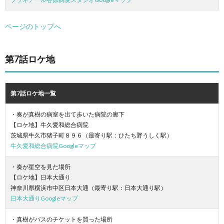
ページのトップへ
第7話ロケ地
第7話ロケ地一覧
・奏が真樹の病室を出て歩いた病院の廊下
【ロケ地】牛久愛和総合病院
茨城県牛久市猪子町８９６（最寄り駅：ひたち野うしく駅）
牛久愛和総合病院Googleマップ
・奏が星空を見た場所
【ロケ地】日本大通り
神奈川県横浜市中区日本大通（最寄り駅：日本大通り駅）
日本大通りGoogleマップ
・真樹がバスのチケットを買った場所