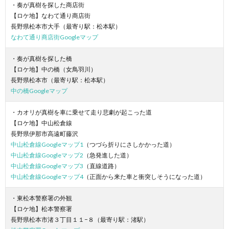
・奏が真樹を探した商店街
【ロケ地】なわて通り商店街
長野県松本市大手（最寄り駅：松本駅）
なわて通り商店街Googleマップ
・奏が真樹を探した橋
【ロケ地】中の橋（女鳥羽川）
長野県松本市（最寄り駅：松本駅）
中の橋Googleマップ
・カオリが真樹を車に乗せて走り悲劇が起こった道
【ロケ地】中山松倉線
長野県伊那市高遠町藤沢
中山松倉線Googleマップ1
（つづら折りにさしかかった道）
中山松倉線Googleマップ2
（急発進した道）
中山松倉線Googleマップ3
（直線道路）
中山松倉線Googleマップ4
（正面から来た車と衝突しそうになった道）
・東松本警察署の外観
【ロケ地】松本警察署
長野県松本市渚３丁目１１−８（最寄り駅：渚駅）