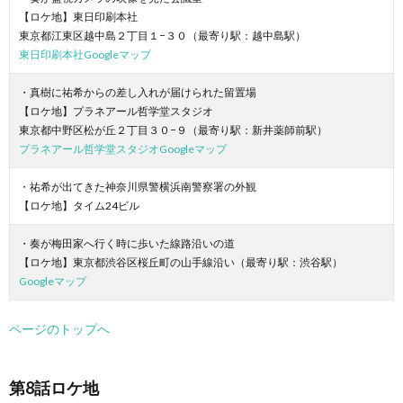
【ロケ地】東日印刷本社
東京都江東区越中島２丁目１−３０（最寄り駅：越中島駅）
東日印刷本社Googleマップ
・真樹に祐希からの差し入れが届けられた留置場
【ロケ地】プラネアール哲学堂スタジオ
東京都中野区松が丘２丁目３０−９（最寄り駅：新井薬師前駅）
プラネアール哲学堂スタジオGoogleマップ
・祐希が出てきた神奈川県警横浜南警察署の外観
【ロケ地】タイム24ビル
・奏が梅田家へ行く時に歩いた線路沿いの道
【ロケ地】東京都渋谷区桜丘町の山手線沿い（最寄り駅：渋谷駅）
Googleマップ
ページのトップへ
第8話ロケ地