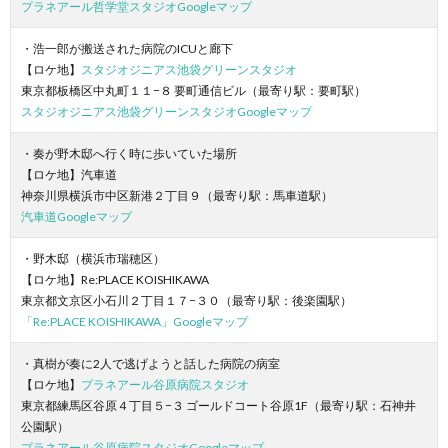
プラネアール哲学堂スタジオGoogleマップ
・浩一郎が搬送された病院のICUと廊下
【ロケ地】
スタジオジニアス池袋グリーンスタジオ
東京都板橋区中丸町１１−８ 要町通信ビル（最寄り駅：要町駅）
スタジオジニアス池袋グリーンスタジオGoogleマップ
・奏が野木邸へ行く時に歩いていた場所
【ロケ地】汽車道
神奈川県横浜市中区新港２丁目９（最寄り駅：馬車道駅）
汽車道Googleマップ
・野木邸（横浜市瑞穂区）
【ロケ地】Re:PLACE KOISHIKAWA
東京都文京区小石川２丁目１７−３０（最寄り駅：後楽園駅）
「Re:PLACE KOISHIKAWA」Googleマップ
・真樹が奏に2人で逃げようと話した病院の病室
【ロケ地】
プラネアール谷原病院スタジオ
東京都練馬区谷原４丁目５−３ ゴールドコート谷原1F（最寄り駅：石神井
公園駅）
プラネアール谷原病院スタジオGoogleマップ