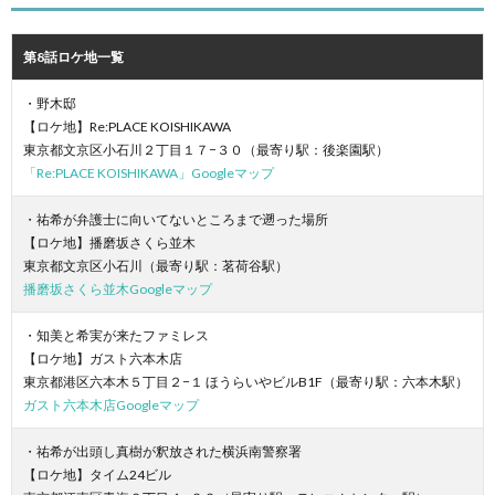
第8話ロケ地一覧
・野木邸
【ロケ地】Re:PLACE KOISHIKAWA
東京都文京区小石川２丁目１７−３０（最寄り駅：後楽園駅）
「Re:PLACE KOISHIKAWA」Googleマップ
・祐希が弁護士に向いてないところまで遡った場所
【ロケ地】播磨坂さくら並木
東京都文京区小石川（最寄り駅：茗荷谷駅）
播磨坂さくら並木Googleマップ
・知美と希実が来たファミレス
【ロケ地】ガスト六本木店
東京都港区六本木５丁目２−１ ほうらいやビルB1F（最寄り駅：六本木駅）
ガスト六本木店Googleマップ
・祐希が出頭し真樹が釈放された横浜南警察署
【ロケ地】タイム24ビル