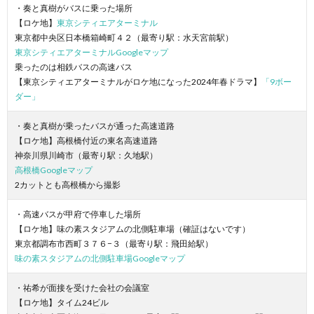
・奏と真樹がバスに乗った場所
【ロケ地】
東京シティエアターミナル
東京都中央区日本橋箱崎町４２（最寄り駅：水天宮前駅）
東京シティエアターミナルGoogleマップ
乗ったのは相鉄バスの高速バス
【東京シティエアターミナルがロケ地になった2024年春ドラマ】
「9ボー
ダー」
・奏と真樹が乗ったバスが通った高速道路
【ロケ地】高根橋付近の東名高速道路
神奈川県川崎市（最寄り駅：久地駅）
高根橋Googleマップ
2カットとも高根橋から撮影
・高速バスが甲府で停車した場所
【ロケ地】味の素スタジアムの北側駐車場（確証はないです）
東京都調布市西町３７６−３（最寄り駅：飛田給駅）
味の素スタジアムの北側駐車場Googleマップ
・祐希が面接を受けた会社の会議室
【ロケ地】タイム24ビル