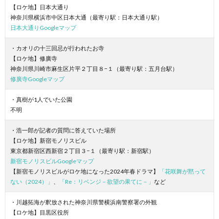
【ロケ地】日本大通り
神奈川県横浜市中区日本大通（最寄り駅：日本大通り駅）
日本大通りGoogleマップ
・カオリの十三回忌が行われたお寺
【ロケ地】修廣寺
神奈川県川崎市麻生区片平２丁目８−１（最寄り駅：五月台駅）
修廣寺Googleマップ
・真樹が1人でいた公園
不明
・浩一郎が記者の質問に答えていた場所
【ロケ地】新宿モノリスビル
東京都新宿区西新宿２丁目３−１（最寄り駅：新宿駅）
新宿モノリスビルGoogleマップ
【新宿モノリスビルがロケ地になった2024年春ドラマ】
「花咲舞が黙って
ない（2024）」
、
「Re：リベンジ－欲望の果てに－」
など
・川越拓海が釈放された神奈川県警横浜南警察署の外観
【ロケ地】目黒区役所