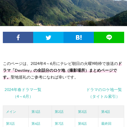
フ
問
ィ
い
ー
合
ル
わ
このページは、2024年4～6月にテレビ朝日の火曜9時枠で放送の
ド
せ
ラマ「Destiny」の全話分のロケ地（撮影場所）まとめページで
す。
聖地巡礼のご参考になれば幸いです。
2024年春ドラマ一覧
ドラマのロケ地一覧
（4～6月）
（タイトル索引）
メイン
第1話
第2話
第3話
第4話
第5話
第6話
第7話
第8話
最終回