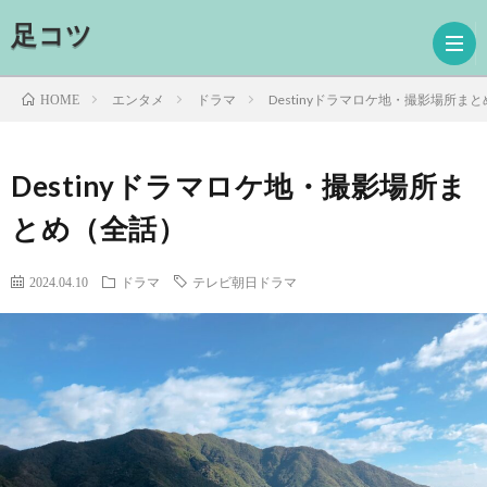
足コツ
エンタメ
ドラマ
Destinyドラマロケ地・撮影場所ま
HOME
ホ
Destinyドラマロケ地・撮影場所ま
とめ（全話）
ー
ド
ム
ラ
映
2024.04.10
ドラマ
テレビ朝日ドラマ
マ
画
読
書
プ
ロ
お