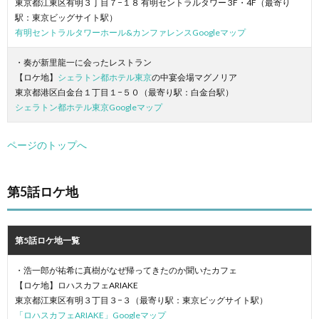
東京都江東区有明３丁目７−１８ 有明セントラルタワー 3F・4F（最寄り
駅：東京ビッグサイト駅）
有明セントラルタワーホール&カンファレンスGoogleマップ
・奏が新里龍一に会ったレストラン
【ロケ地】
シェラトン都ホテル東京
の中宴会場マグノリア
東京都港区白金台１丁目１−５０（最寄り駅：白金台駅）
シェラトン都ホテル東京Googleマップ
ページのトップへ
第5話ロケ地
第5話ロケ地一覧
・浩一郎が祐希に真樹がなぜ帰ってきたのか聞いたカフェ
【ロケ地】ロハスカフェARIAKE
東京都江東区有明３丁目３−３（最寄り駅：東京ビッグサイト駅）
「ロハスカフェARIAKE」Googleマップ