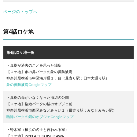
ページのトップへ
第4話ロケ地
第4話ロケ地一覧
・真樹が過去のことを思った場所
【ロケ地】象の鼻パークの象の鼻防波堤
神奈川県横浜市中区海岸通１丁目（最寄り駅：日本大通り駅）
象の鼻防波堤Googleマップ
・真樹の母がいなくなった海辺の公園
【ロケ地】臨港パークの錨のオブジェ前
神奈川県横浜市西区みなとみらい１（最寄り駅：みなとみらい駅）
臨港パークの錨のオブジェGoogleマップ
・野木家（横浜の名士と言われる家）
【ロケ地】Re:PLACE KOISHIKAWA