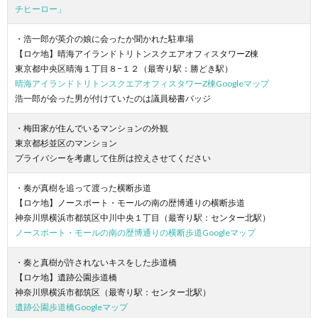
チヒーロー」
・浩一郎が英介の娘に会ったか聞かれた駐車場
【ロケ地】晴海アイランドトリトンスクエアオフィスタワーZ棟
東京都中央区晴海１丁目８−１２（最寄り駅：勝どき駅）
晴海アイランドトリトンスクエアオフィスタワーZ棟Googleマップ
浩一郎が会った男が付けていたのは議員秘書バッジ
・梅田家が住んでいるマンションの外観
東京都杉並区のマンション
プライバシーを考慮して住所は控えさせてください
・奏が真樹を追って渡った横断歩道
【ロケ地】ノースポート・モールの南の歴博通りの横断歩道
神奈川県横浜市都筑区中川中央１丁目（最寄り駅：センター北駅）
ノースポート・モールの南の歴博通りの横断歩道Googleマップ
・奏と真樹が許されないキスをした歩道橋
【ロケ地】遺跡公園歩道橋
神奈川県横浜市都筑区（最寄り駅：センター北駅）
遺跡公園歩道橋Googleマップ