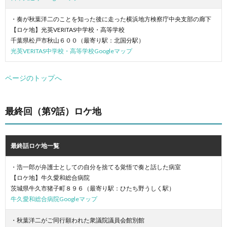
・奏が秋葉洋二のことを知った後に走った横浜地方検察庁中央支部の廊下
【ロケ地】光英VERITAS中学校・高等学校
千葉県松戸市秋山６００（最寄り駅：北国分駅）
光英VERITAS中学校・高等学校Googleマップ
ページのトップへ
最終回（第9話）ロケ地
最終話ロケ地一覧
・浩一郎が弁護士としての自分を捨てる覚悟で奏と話した病室
【ロケ地】牛久愛和総合病院
茨城県牛久市猪子町８９６（最寄り駅：ひたち野うしく駅）
牛久愛和総合病院Googleマップ
・秋葉洋二がご同行願われた衆議院議員会館別館