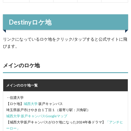
Destinyロケ地
リンクになっているロケ地をクリック/タップすると公式サイトに飛
びます。
メインのロケ地
メインのロケ地一覧
・信濃大学
【ロケ地】
城西大学
坂戸キャンパス
埼玉県坂戸市けやき台１丁目１（最寄り駅：川角駅）
城西大学 坂戸キャンパスGoogleマップ
【城西大学坂戸キャンパスがロケ地になった2024年春ドラマ】
「アンチヒ
ーロー」