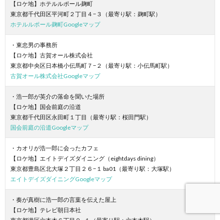
【ロケ地】ホテルルポール麹町
東京都千代田区平河町２丁目４−３（最寄り駅：麹町駅）
ホテルルポール麹町Googleマップ
・東忠男の事務所
【ロケ地】古賀オール株式会社
東京都中央区日本橋小伝馬町７−２（最寄り駅：小伝馬町駅）
古賀オール株式会社Googleマップ
・浩一郎が英介の落命を聞いた場所
【ロケ地】国会前庭の沿道
東京都千代田区永田町１丁目（最寄り駅：桜田門駅）
国会前庭の沿道Googleマップ
・カオリが浩一郎に会ったカフェ
【ロケ地】エイトデイズダイニング（eightdays dining）
東京都豊島区北大塚２丁目２６−１ ba01（最寄り駅：大塚駅）
エイトデイズダイニングGoogleマップ
・奏が真樹に浩一郎の言葉を伝えた屋上
【ロケ地】テレビ朝日本社