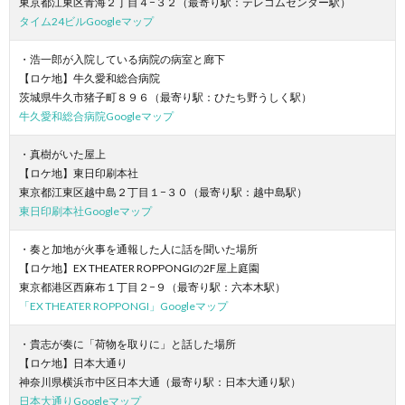
東京都江東区青海２丁目４−３２（最寄り駅：テレコムセンター駅）
タイム24ビルGoogleマップ
・浩一郎が入院している病院の病室と廊下
【ロケ地】牛久愛和総合病院
茨城県牛久市猪子町８９６（最寄り駅：ひたち野うしく駅）
牛久愛和総合病院Googleマップ
・真樹がいた屋上
【ロケ地】東日印刷本社
東京都江東区越中島２丁目１−３０（最寄り駅：越中島駅）
東日印刷本社Googleマップ
・奏と加地が火事を通報した人に話を聞いた場所
【ロケ地】EX THEATER ROPPONGIの2F屋上庭園
東京都港区西麻布１丁目２−９（最寄り駅：六本木駅）
「EX THEATER ROPPONGI」Googleマップ
・貴志が奏に「荷物を取りに」と話した場所
【ロケ地】日本大通り
神奈川県横浜市中区日本大通（最寄り駅：日本大通り駅）
日本大通りGoogleマップ