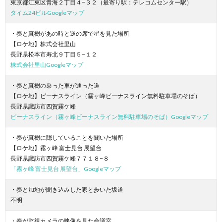
東京都江東区青海２丁目４−３２（最寄り駅：テレコムセンター駅）
タイム24ビルGoogleマップ
・奏と真樹があの時と逆の席で星を見た場所
【ロケ地】株式会社里山
長野県松本市寿北９丁目５−１２
株式会社里山Googleマップ
・奏と真樹の乗った車が通った道
【ロケ地】ビーナスライン（霧ヶ峰ビーナスライン無料駐車場のそば）
長野県諏訪市四賀霧ケ峰
ビーナスライン（霧ヶ峰ビーナスライン無料駐車場のそば）Googleマップ
・奏が真樹に隠していることを聞いた場所
【ロケ地】霧ヶ峰 富士見台 展望台
長野県諏訪市四賀霧ケ峰７７１８−８
「霧ヶ峰 富士見台 展望台」Googleマップ
・奏と加地が聞き込みした家と歩いた坂道
不明
・奏が監視カメラの映像を見た会議室