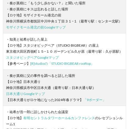
・奏が真樹に「もう少し歩かない？」と聞いた場所
・奏が真樹にキスは忘れると話した場所
【ロケ地】モザイクモール港北の前
神奈川県横浜市都筑区中川中央１丁目３１−１（最寄り駅：センター北駅）
モザイクモール港北の前Googleマップ
・知美と祐希が話した屋上
【ロケ地】スタジオビッグベア（STUDIO BIGBEAR）の屋上
東京都大田区西嶺町１５−１０ ガーデンビル久が原（最寄り駅：久が原駅）
スタジオビッグベアGoogleマップ
【参考ページ】
[R]studioの「STUDIO BIGBEAR rooftop」
・奏が真樹に父の事件を調べると話した場所
【ロケ地】日本大通り
神奈川県横浜市中区日本大通（最寄り駅：日本大通り駅）
日本大通りGoogleマップ
【日本大通りがロケ地になった2024年春ドラマ】
「9ボーダー」
・祐希が浩一郎に話しかけられた会議室
【ロケ地】
有明セントラルタワーホール&カンファレンス
のレセプションル
ーム1