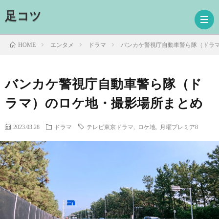
足コツ
エンタメ
ドラマ
バンカケ警視庁自動車警ら隊（ドラ
HOME
ホ
バンカケ警視庁自動車警ら隊（ド
ラマ）のロケ地・撮影場所まとめ
ー
ド
ム
ラ
映
2023.03.28
ドラマ
テレビ東京ドラマ
,
ロケ地
,
月曜プレミア8
マ
画
読
書
プ
ロ
お