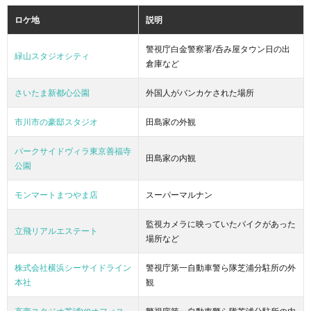
ロケ地
説明
警視庁白金警察署/呑み屋タウン日の出
緑山スタジオシティ
倉庫など
さいたま新都心公園
外国人がバンカケされた場所
市川市の豪邸スタジオ
田島家の外観
パークサイドヴィラ東京善福寺
田島家の内観
公園
モンマートまつやま店
スーパーマルナン
監視カメラに映っていたバイクがあった
立飛リアルエステート
場所など
株式会社横浜シーサイドライン
警視庁第一自動車警ら隊芝浦分駐所の外
本社
観