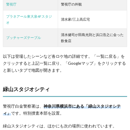
警視庁
警視庁の外観
プラネアール東大泉4Fスタジ
清水家/三上高広宅
オ
清水健司が田島光則と浜口浩之に会った
ブッチャーズテーブル
飲食店
以下は登場したシーンなど各ロケ地の詳細です。「一覧に戻る」を
クリックすると上記一覧に戻り、「Googleマップ」をクリックする
と新しいタブで地図が開きます。
緑山スタジオシティ
警視庁白金警察署は、
神奈川県横浜市にある「緑山スタジオシテ
ィ」
です。特別捜査本部を設置。
緑山スタジオシティは、ほかにも次の場所に使われています。