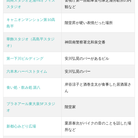
高商スタジオ芝浦Y8オフィス
警視庁第一自動車警ら隊芝浦分駐所の内
スタジオ
観など
キャニオンマンション第10高
階堂昇が硬い表情だった場所
島平
華飾スタジオ（高島平スタジ
神田南警察署北和泉交番
オ）
第一下川ビルディング
安川弘晃のバーがあるビル
六本木ハーベストタイム
安川弘晃のバー
岸谷涼子と酒巻圭太が食事した居酒屋さ
食い処・飲み処 源八
ん
プラネアール東大泉5Fスタジ
階堂家
オ
栗原泰次がバイクの音のことを話した場
新都心みどり広場
所など