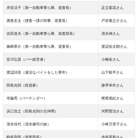
岸谷涼子（第一自動車警ら隊、巡査長）
足立梨花さん
酒巻圭太（捜査一課の刑事、巡査長）
戸谷菊之介さん
吉田道夫（第一自動車警ら隊、巡査部長）
清水伸さん
篠崎章介（第一自動車警ら隊、巡査長）
渡辺佑太朗さん
安川弘晃（バー経営者）
小柳友さん
渡辺詩音（違法なバイトをした青年）
山下航平さん
田島光則（投資家）
諫早幸作さん
寺脇亮（バーテンダー）
樫尾篤紀さん
浜口浩之（田島光則の元仲間）
河野賢治さん
清水佳代（清水健司の妹）
小林万里子さん
時坂吾郎（巡査部長）
赤井英和さん