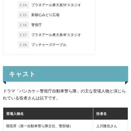
2.14.
プラネアール東大泉5Fスタジオ
2.15.
新都心みどり広場
2.16.
警視庁
2.17.
プラネアール東大泉4Fスタジオ
2.18.
ブッチャーズテーブル
キャスト
ドラマ「バンカケ～警視庁自動車警ら隊」の主な登場人物と演じら
れている役者さんは以下です。
登場人物名
役者名
階堂昇（第一自動車警ら隊主任、警部補）
上川隆也さん