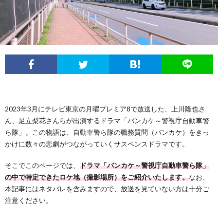
フ
問
ィ
い
ー
合
ル
わ
2023年3月にテレビ東京の月曜プレミア8で放送した、上川隆也さ
せ
ん、足立梨花さんらが出演するドラマ「バンカケ～警視庁自動車警
ら隊」。この物語は、自動車警ら隊の職務質問（バンカケ）をきっ
かけに数々の悲劇がつながっていくサスペンスドラマです。
そこでこのページでは、
ドラマ「バンカケ～警視庁自動車警ら隊」
の中で特定できたロケ地（撮影場所）をご紹介いたします。
なお、
本記事にはネタバレを含みますので、放送を見ていない方は十分ご
注意ください。