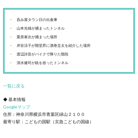
呑み屋タウン日の出倉庫
山本光雄が捕まったトンネル
栗原泰次が捕まった場所
岸谷涼子が階堂昇に酒巻圭太を紹介した場所
渡辺詩音がバイクで降りた階段
清水健司が銃を拾ったトンネル
一覧に戻る
◆ 基本情報
Googleマップ
住所：神奈川県横浜市青葉区緑山２１００
最寄り駅：こどもの国駅（京急こどもの国線）