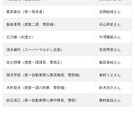
栗原泰次（第一発見者）
吉岡睦雄さん
板倉孝男（捜査二課、警部補）
石山和史さん
広川徹（弁護士）
中澤隆範さん
清水健司（スーパーマルナン店長）
笠原秀幸さん
佐久間肇（捜査一課課長、警視正）
飯田基祐さん
望月早苗（第一自動車警ら隊庶務係、警部補）
峯村リエさん
木村晃夫（捜査一課の刑事、警部補）
鈴木浩介さん
鉄元克己（第一自動車警ら隊中隊長、警部）
勝村政信さん