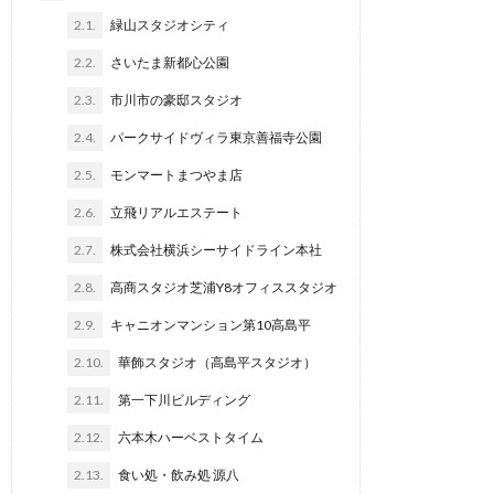
2.1.
緑山スタジオシティ
2.2.
さいたま新都心公園
2.3.
市川市の豪邸スタジオ
2.4.
パークサイドヴィラ東京善福寺公園
2.5.
モンマートまつやま店
2.6.
立飛リアルエステート
2.7.
株式会社横浜シーサイドライン本社
2.8.
高商スタジオ芝浦Y8オフィススタジオ
2.9.
キャニオンマンション第10高島平
2.10.
華飾スタジオ（高島平スタジオ）
2.11.
第一下川ビルディング
2.12.
六本木ハーベストタイム
2.13.
食い処・飲み処 源八