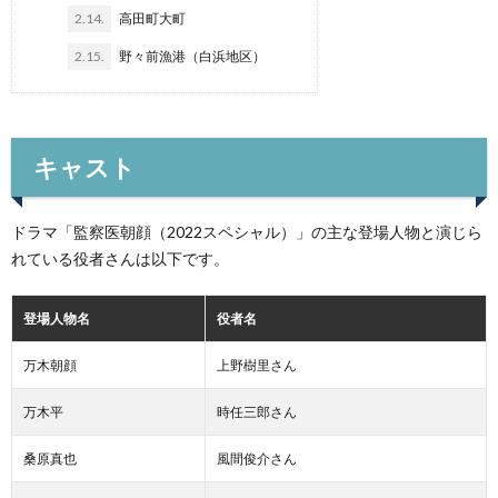
2.14.
高田町大町
2.15.
野々前漁港（白浜地区）
キャスト
ドラマ「監察医朝顔（2022スペシャル）」の主な登場人物と演じら
れている役者さんは以下です。
登場人物名
役者名
万木朝顔
上野樹里さん
万木平
時任三郎さん
桑原真也
風間俊介さん