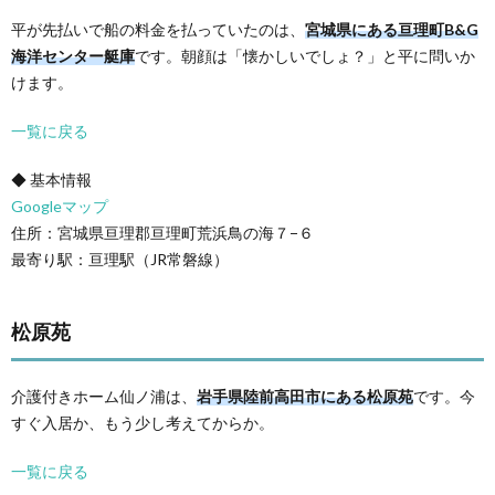
平が先払いで船の料金を払っていたのは、
宮城県にある亘理町B&G
海洋センター艇庫
です。朝顔は「懐かしいでしょ？」と平に問いか
けます。
一覧に戻る
◆ 基本情報
Googleマップ
住所：宮城県亘理郡亘理町荒浜鳥の海７−６
最寄り駅：亘理駅（JR常磐線）
松原苑
介護付きホーム仙ノ浦は、
岩手県陸前高田市にある松原苑
です。今
すぐ入居か、もう少し考えてからか。
一覧に戻る