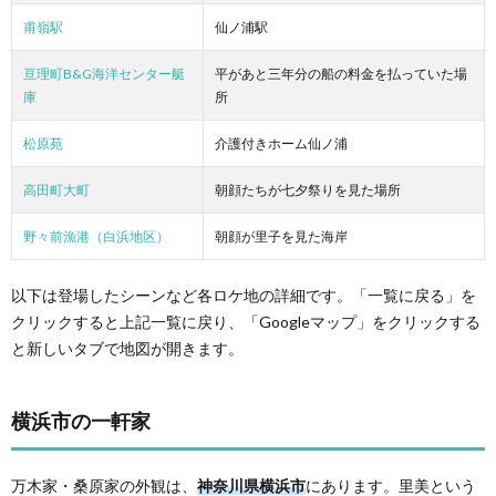
甫嶺駅
仙ノ浦駅
亘理町B&G海洋センター艇
平があと三年分の船の料金を払っていた場
庫
所
松原苑
介護付きホーム仙ノ浦
高田町大町
朝顔たちが七夕祭りを見た場所
野々前漁港（白浜地区）
朝顔が里子を見た海岸
以下は登場したシーンなど各ロケ地の詳細です。「一覧に戻る」を
クリックすると上記一覧に戻り、「Googleマップ」をクリックする
と新しいタブで地図が開きます。
横浜市の一軒家
万木家・桑原家の外観は、
神奈川県横浜市
にあります。里美という