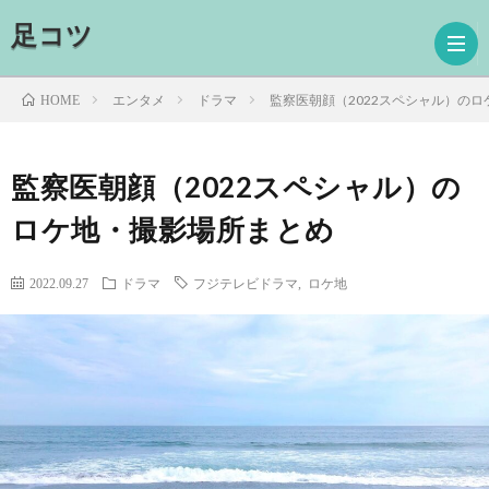
足コツ
エンタメ
ドラマ
監察医朝顔（2022スペシャル）の
HOME
ホ
監察医朝顔（2022スペシャル）の
ロケ地・撮影場所まとめ
ー
ド
ム
ラ
映
2022.09.27
ドラマ
フジテレビドラマ
,
ロケ地
マ
画
読
書
プ
ロ
お