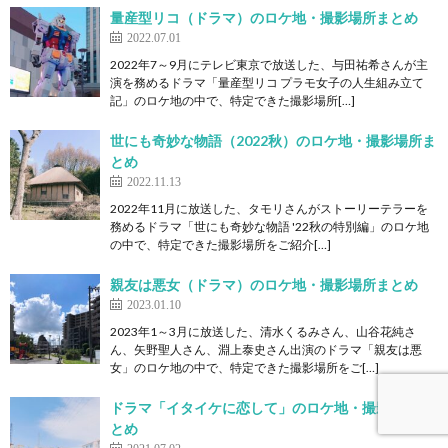
量産型リコ（ドラマ）のロケ地・撮影場所まとめ
2022.07.01
2022年7～9月にテレビ東京で放送した、与田祐希さんが主
演を務めるドラマ「量産型リコ プラモ女子の人生組み立て
記」のロケ地の中で、特定できた撮影場所[…]
世にも奇妙な物語（2022秋）のロケ地・撮影場所ま
とめ
2022.11.13
2022年11月に放送した、タモリさんがストーリーテラーを
務めるドラマ「世にも奇妙な物語 '22秋の特別編」のロケ地
の中で、特定できた撮影場所をご紹介[…]
親友は悪女（ドラマ）のロケ地・撮影場所まとめ
2023.01.10
2023年1～3月に放送した、清水くるみさん、山谷花純さ
ん、矢野聖人さん、淵上泰史さん出演のドラマ「親友は悪
女」のロケ地の中で、特定できた撮影場所をご[…]
ドラマ「イタイケに恋して」のロケ地・撮影場所ま
とめ
2021.07.02