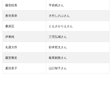
藤堂絵美
平岩紙さん
奥寺美幸
大竹しのぶさん
桑原忍
ともさかりえさん
伊東純
三宅弘城さん
丸屋大作
杉本哲太さん
藤堂雅史
板尾創路さん
夏目茶子
山口智子さん