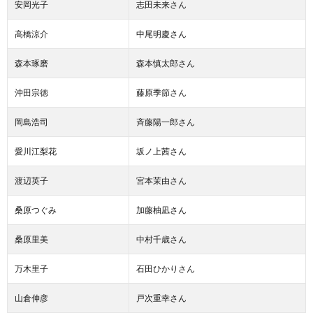
安岡光子
志田未来さん
高橋涼介
中尾明慶さん
森本琢磨
森本慎太郎さん
沖田宗徳
藤原季節さん
岡島浩司
斉藤陽一郎さん
愛川江梨花
坂ノ上茜さん
渡辺英子
宮本茉由さん
桑原つぐみ
加藤柚凪さん
桑原里美
中村千歳さん
万木里子
石田ひかりさん
山倉伸彦
戸次重幸さん