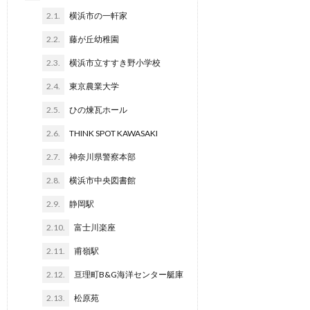
2.1.
横浜市の一軒家
2.2.
藤が丘幼稚園
2.3.
横浜市立すすき野小学校
2.4.
東京農業大学
2.5.
ひの煉瓦ホール
2.6.
THINK SPOT KAWASAKI
2.7.
神奈川県警察本部
2.8.
横浜市中央図書館
2.9.
静岡駅
2.10.
富士川楽座
2.11.
甫嶺駅
2.12.
亘理町B&G海洋センター艇庫
2.13.
松原苑