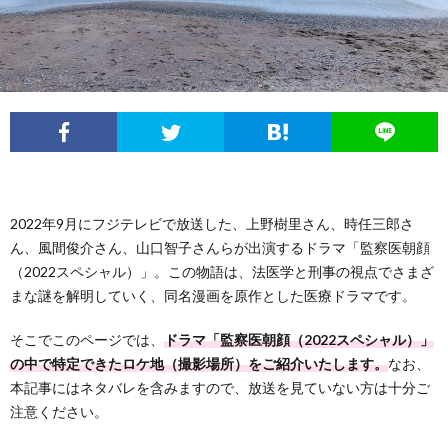
フ
問
ィ
い
ー
合
ル
わ
2022年9月にフジテレビで放送した、上野樹里さん、時任三郎さ
せ
ん、風間俊介さん、山口智子さんらが出演するドラマ「監察医朝顔
（2022スペシャル）」。この物語は、法医学と刑事の視点でさまざ
まな謎を解明していく、同名漫画を原作とした医療ドラマです。
そこでこのページでは、
ドラマ「監察医朝顔（2022スペシャル）」
の中で特定できたロケ地（撮影場所）をご紹介いたします。
なお、
本記事にはネタバレを含みますので、放送を見ていない方は十分ご
注意ください。