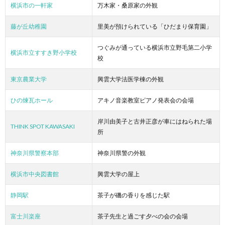
横浜市の一軒家
万木家・桑原家の外観
藤が丘幼稚園
里美が預けられている「ひだまり保育園」
つぐみが通っている横浜市立野毛第二小学
横浜市立すすき野小学校
校
東京農業大学
興雲大学法医学棟の外観
ひの煉瓦ホール
アキノ音楽教室ピアノ発表会の会場
岸川由美子と古井正彦が車にはねられた場
THINK SPOT KAWASAKI
所
神奈川県警察本部
神奈川県警の外観
横浜市中央図書館
興雲大学の屋上
静岡駅
茶子が磯の香りを感じた駅
富士川楽座
茶子先生と過ごす夕べの会の会場