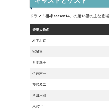
キャストとゲスト
ドラマ「相棒 season14」の第16話の主
登場人物名
杉下右京
冠城亘
月本幸子
伊丹憲一
芹沢慶二
角田六郎
米沢守