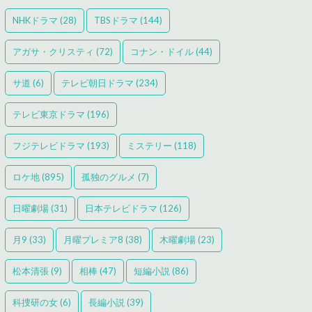
NHKドラマ
(28)
TBSドラマ
(144)
アガサ・クリスティ
(72)
コナン・ドイル
(44)
サ道
(6)
テレビ朝日ドラマ
(234)
テレビ東京ドラマ
(196)
フジテレビドラマ
(193)
ミステリー
(118)
ロケ地
(895)
孤独のグルメ
(7)
日曜劇場
(31)
日本テレビドラマ
(126)
月9
(33)
月曜プレミア8
(38)
木曜劇場
(23)
松本清張
(9)
相棒
(47)
短編小説
(86)
科捜研の女
(6)
長編小説
(39)