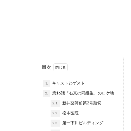
目次
キャストとゲスト
1.
第16話「右京の同級生」のロケ地
2.
新井薬師前第2号踏切
2.1.
松本医院
2.2.
第一下川ビルディング
2.3.