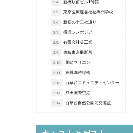
新橋駅前ビル1号館
2.4.
東京医療秘書福祉専門学校
2.5.
新宿の十二社通り
2.6.
横浜シンポジア
2.7.
有限会社英工業
2.8.
東映東京撮影所
2.9.
川崎マリエン
2.10.
囲桃園跨線橋
2.11.
百草台コミュニティセンター
2.12.
成田国際空港
2.13.
百草台自然公園前交差点
2.14.