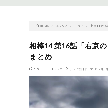
エンタメ
ドラマ
相棒14 第
HOME
相棒14 第16話「右
まとめ
2024.01.07
ドラマ
テレビ朝日ドラマ
,
ロケ地
,