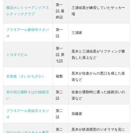
第一
横浜カントリーアンドアス
三浦佑星が練習していたサッカー
話, 最
レティッククラブ
場
終話
プラネアール豪徳寺スタジ
第一
三浦家
オ
話
第一
黒木と三浦佑星がリフティング勝
トヨタマビル
話, 第
負した屋上など
七話
黒木が佐倉からの悪口を感じた坂
皀角坂（さいかちざか）
複数
道など
井の頭公園駅そばの線路沿
第二
佐倉が通勤時に通った線路沿いの
い
話
道など
プラネアール善福寺スタジ
第二
加藤家
オ
話
第二
黒木が鉄道模型のジオラマを見に
ホビーセンターカトー東京