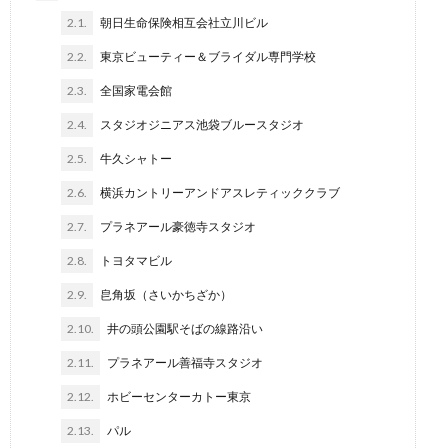
2.1.
朝日生命保険相互会社立川ビル
2.2.
東京ビューティー＆ブライダル専門学校
2.3.
全国家電会館
2.4.
スタジオジニアス池袋ブルースタジオ
2.5.
牛久シャトー
2.6.
横浜カントリーアンドアスレティッククラブ
2.7.
プラネアール豪徳寺スタジオ
2.8.
トヨタマビル
2.9.
皀角坂（さいかちざか）
2.10.
井の頭公園駅そばの線路沿い
2.11.
プラネアール善福寺スタジオ
2.12.
ホビーセンターカトー東京
2.13.
パル