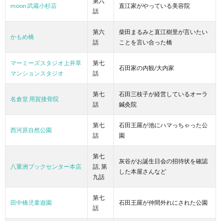
第六
moon 武蔵小杉店
直江家がやっている美容院
話
第六
柴田まるみと直江樹里が言いたい
かもめ橋
話
ことを言い合った橋
マーミーズスタジオ上井草
第七
石田家の内観/大内家
マンションスタジオ
話
第七
石田三枝子が経営しているオーラ
名倉堂 用賀接骨院
話
鍼灸院
第七
石田王羅が池にハマっちゃった公
西河原自然公園
話
園
第七
灰谷がお誕生日会の招待状を確認
八重洲ブックセンター本店
話, 第
した本屋さんなど
九話
第七
田中橋児童遊園
石田王羅が仲間外れにされた公園
話