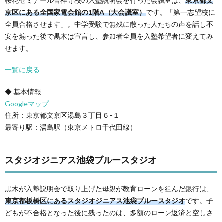
桜花ゼミナール吉祥寺校の入塾説明会を行った会議室は、
東京都文
京区にある全国家電会館の1階A（大会議室）
です。「第一志望校に
全員合格させます」。中学受験で無残に散った人たちの声を話し不
安を煽った後で黒木は宣言し、参加者全員を入塾希望者に変えてみ
せます。
一覧に戻る
◆ 基本情報
Googleマップ
住所：東京都文京区湯島３丁目６−１
最寄り駅：湯島駅（東京メトロ千代田線）
スタジオジニアス池袋ブルースタジオ
黒木が入塾説明会で取り上げた母親が教育ローンを組んだ銀行は、
東京都板橋区にあるスタジオジニアス池袋ブルースタジオ
です。子
どもが不合格となった後に残ったのは、多額のローン返済と空しさ