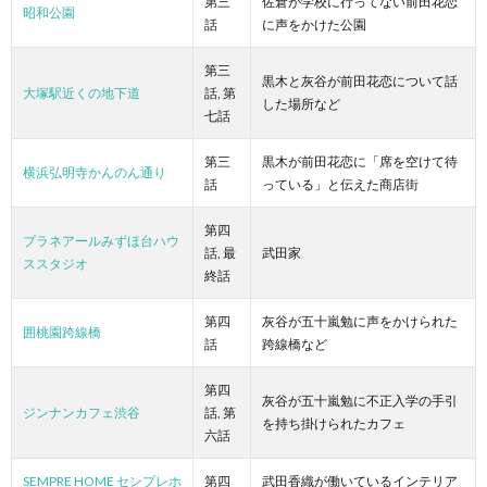
第三
佐倉が学校に行ってない前田花恋
昭和公園
話
に声をかけた公園
第三
黒木と灰谷が前田花恋について話
大塚駅近くの地下道
話, 第
した場所など
七話
第三
黒木が前田花恋に「席を空けて待
横浜弘明寺かんのん通り
話
っている」と伝えた商店街
第四
プラネアールみずほ台ハウ
話, 最
武田家
ススタジオ
終話
第四
灰谷が五十嵐勉に声をかけられた
囲桃園跨線橋
話
跨線橋など
第四
灰谷が五十嵐勉に不正入学の手引
ジンナンカフェ渋谷
話, 第
を持ち掛けられたカフェ
六話
SEMPRE HOME センプレホ
第四
武田香織が働いているインテリア