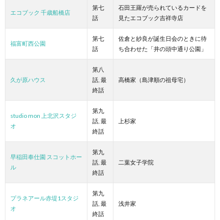
第七
石田王羅が売られているカードを
エコブック 千歳船橋店
話
見たエコブック吉祥寺店
第七
佐倉と紗良が誕生日会のときに待
福富町西公園
話
ち合わせた「井の頭中通り公園」
第八
久が原ハウス
話, 最
高橋家（島津順の祖母宅）
終話
第九
studio mon 上北沢スタジ
話, 最
上杉家
オ
終話
第九
早稲田奉仕園 スコットホー
話, 最
二葉女子学院
ル
終話
第九
プラネアール赤堤1スタジ
話, 最
浅井家
オ
終話