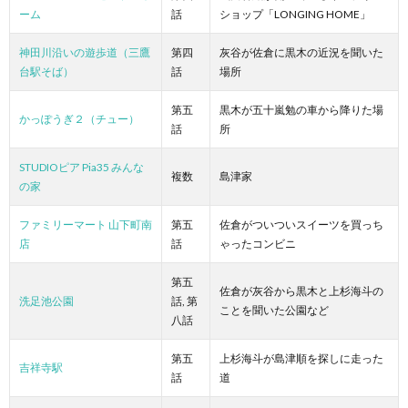
ーム
話
ショップ「LONGING HOME」
神田川沿いの遊歩道（三鷹
第四
灰谷が佐倉に黒木の近況を聞いた
台駅そば）
話
場所
第五
黒木が五十嵐勉の車から降りた場
かっぽうぎ２（チュー）
話
所
STUDIOピア Pia35 みんな
複数
島津家
の家
ファミリーマート 山下町南
第五
佐倉がついついスイーツを買っち
店
話
ゃったコンビニ
第五
佐倉が灰谷から黒木と上杉海斗の
洗足池公園
話, 第
ことを聞いた公園など
八話
第五
上杉海斗が島津順を探しに走った
吉祥寺駅
話
道