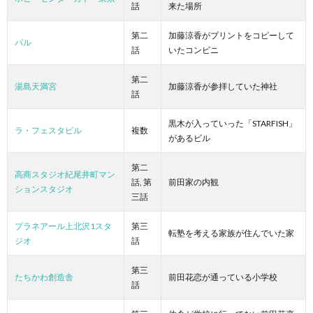
話
来た場所
第二
加藤涼香がプリントをコピーして
パル
話
いたコンビニ
第二
湯島天満宮
加藤涼香が参拝していた神社
話
黒木が入っていった「STARFISH」
ラ・フェスタビル
複数
があるビル
第二
高商スタジオ紀尾井町マン
話, 第
前田家の内観
ションスタジオ
三話
プラネアール上北沢1スタ
第三
転塾を考える家族が住んでいた家
ジオ
話
第三
たちかわ創造舎
前田花恋が通っている小学校
話