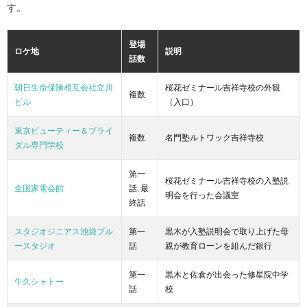
す。
登場
ロケ地
説明
話数
朝日生命保険相互会社立川
桜花ゼミナール吉祥寺校の外観
複数
ビル
（入口）
東京ビューティー＆ブライ
複数
名門塾ルトワック吉祥寺校
ダル専門学校
第一
桜花ゼミナール吉祥寺校の入塾説
全国家電会館
話, 最
明会を行った会議室
終話
スタジオジニアス池袋ブル
第一
黒木が入塾説明会で取り上げた母
ースタジオ
話
親が教育ローンを組んだ銀行
第一
黒木と佐倉が出会った修星院中学
牛久シャトー
話
校