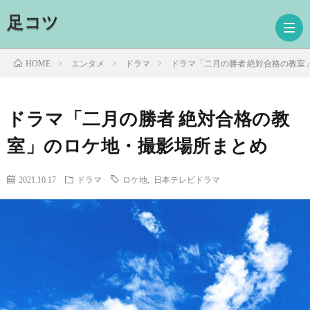
足コツ
エンタメ
ドラマ
ドラマ「二月の勝者 絶対合格の教室
HOME
ホ
ドラマ「二月の勝者 絶対合格の教
室」のロケ地・撮影場所まとめ
ー
ド
ム
ラ
映
2021.10.17
ドラマ
ロケ地
,
日本テレビドラマ
マ
画
読
書
プ
ロ
お