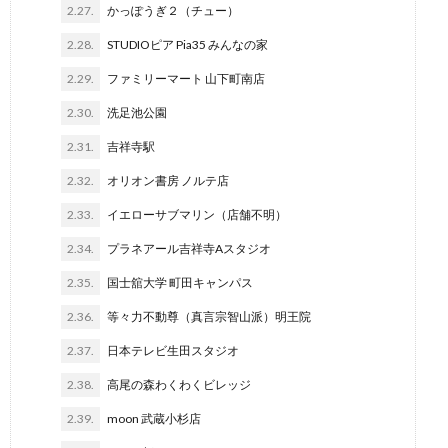
2.27.
かっぽうぎ２（チュー）
2.28.
STUDIOピア Pia35 みんなの家
2.29.
ファミリーマート 山下町南店
2.30.
洗足池公園
2.31.
吉祥寺駅
2.32.
オリオン書房 ノルテ店
2.33.
イエローサブマリン（店舗不明）
2.34.
プラネアール吉祥寺Aスタジオ
2.35.
国士舘大学 町田キャンパス
2.36.
等々力不動尊（真言宗智山派）明王院
2.37.
日本テレビ生田スタジオ
2.38.
高尾の森わくわくビレッジ
2.39.
moon 武蔵小杉店