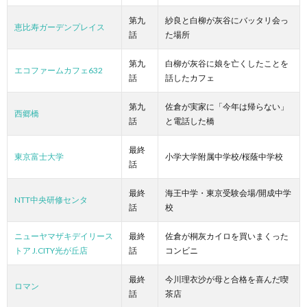
第九
紗良と白柳が灰谷にバッタリ会っ
恵比寿ガーデンプレイス
話
た場所
第九
白柳が灰谷に娘を亡くしたことを
エコファームカフェ632
話
話したカフェ
第九
佐倉が実家に「今年は帰らない」
西郷橋
話
と電話した橋
最終
東京富士大学
小学大学附属中学校/桜蔭中学校
話
最終
海王中学・東京受験会場/開成中学
NTT中央研修センタ
話
校
ニューヤマザキデイリース
最終
佐倉が桐灰カイロを買いまくった
トア J.CITY光が丘店
話
コンビニ
最終
今川理衣沙が母と合格を喜んだ喫
ロマン
話
茶店