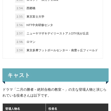
2.54.
西郷橋
2.55.
東京富士大学
2.56.
NTT中央研修センタ
2.57.
ニューヤマザキデイリーストア J.CITY光が丘店
2.58.
ロマン
2.59.
東京多摩フットボールセンター・南豊ヶ丘フィールド
キャスト
ドラマ「二月の勝者－絶対合格の教室－」の主な登場人物と演じら
れている役者さんは以下です。
登場人物名
役者名