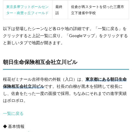
東京多摩フットボールセン
最終
佐倉が再スタートを切った三鷹市
ター・南豊ヶ丘フィールド
話
立下連雀中学校
以下は登場したシーンなど各ロケ地の詳細です。「一覧に戻る」を
クリックすると上記一覧に戻り、「Googleマップ」をクリックする
と新しいタブで地図が開きます。
朝日生命保険相互会社立川ビル
桜花ゼミナール吉祥寺校の外観（入口）は、
東京都にある朝日生命
保険相互会社立川ビル
です。社長の白柳が黒木を招聘して校長に
し、佐倉をたった一度の面接で採用。ちなみにそれまでの進学実績
はボロボロ。
一覧に戻る
◆ 基本情報