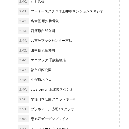
2.40.
かもめ橋
2.41.
マーミーズスタジオ上井草マンションスタジオ
2.42.
名倉堂 用賀接骨院
2.43.
西河原自然公園
2.44.
八重洲ブックセンター本店
2.45.
田中橋児童遊園
2.46.
エコブック 千歳船橋店
2.47.
福富町西公園
2.48.
久が原ハウス
2.49.
studio mon 上北沢スタジオ
2.50.
早稲田奉仕園 スコットホール
2.51.
プラネアール赤堤1スタジオ
2.52.
恵比寿ガーデンプレイス
2.53.
エコファームカフェ632