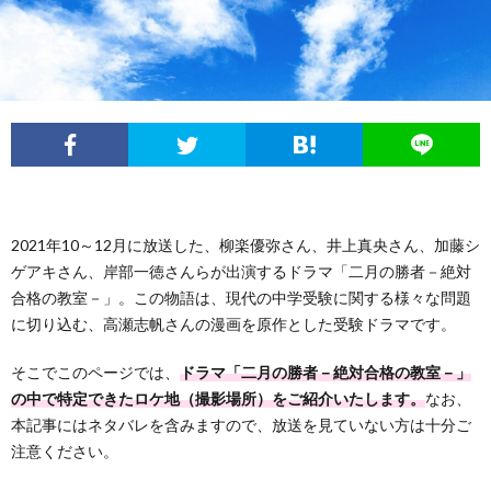
フ
問
ィ
い
ー
合
ル
わ
2021年10～12月に放送した、柳楽優弥さん、井上真央さん、加藤シ
せ
ゲアキさん、岸部一徳さんらが出演するドラマ「二月の勝者－絶対
合格の教室－」。この物語は、現代の中学受験に関する様々な問題
に切り込む、高瀬志帆さんの漫画を原作とした受験ドラマです。
そこでこのページでは、
ドラマ「二月の勝者－絶対合格の教室－」
の中で特定できたロケ地（撮影場所）をご紹介いたします。
なお、
本記事にはネタバレを含みますので、放送を見ていない方は十分ご
注意ください。