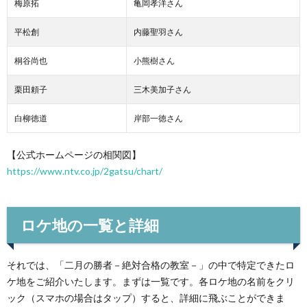
梅原拓
亀岡孝洋さん
平松創
内藤聖羽さん
桐谷尚也
小熊樹さん
栗田頼子
三木美加子さん
白柳徳道
岸部一徳さん
【公式ホームページの相関図】
https://www.ntv.co.jp/2gatsu/chart/
ロケ地の一覧と詳細
それでは、「二月の勝者－絶対合格の教室－」の中で特定できたロ
ケ地をご紹介いたします。まずは一覧です。各ロケ地の名前をクリ
ック（スマホの場合はタップ）すると、詳細に飛ぶことができま