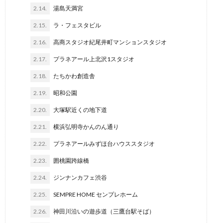
2.14.
湯島天満宮
2.15.
ラ・フェスタビル
2.16.
高商スタジオ紀尾井町マンションスタジオ
2.17.
プラネアール上北沢1スタジオ
2.18.
たちかわ創造舎
2.19.
昭和公園
2.20.
大塚駅近くの地下道
2.21.
横浜弘明寺かんのん通り
2.22.
プラネアールみずほ台ハウススタジオ
2.23.
囲桃園跨線橋
2.24.
ジンナンカフェ渋谷
2.25.
SEMPRE HOME センプレホーム
2.26.
神田川沿いの遊歩道（三鷹台駅そば）