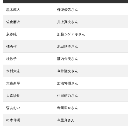
黒木蔵人
柳楽優弥さん
佐倉麻衣
井上真央さん
灰谷純
加藤シゲアキさん
橘勇作
池田鉄洋さん
桂歌子
瀧内公美さん
木村大志
今井隆文さん
大森新平
加治将樹さん
大森紗良
住田萌乃さん
森あおい
寺川里奈さん
朽木伸明
今里真さん