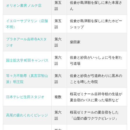
第五
佐倉が島津順を探しに来た本屋さ
オリオン書房 ノルテ店
話
ん
イエローサブマリン（店舗
第五
佐倉が島津順を探しに来たホビー
不明）
話
ショップ
プラネアール吉祥寺Aスタ
第六
柴田家
ジオ
話
第六
佐倉と紗良がいっしょに弓を射た
国士舘大学 町田キャンパス
話
弓道場
等々力不動尊（真言宗智山
第六
佐倉と紗良が弓道終わりに黒木の
派）明王院
話
ことを噂した寺院
桜花ゼミナール吉祥寺校の生徒が
日本テレビ生田スタジオ
複数
夏合宿のバスに乗った場所など
第六
桜花ゼミナールの夏合宿をした
高尾の森わくわくビレッジ
話
「山梨の森ワクワクビレッジ」