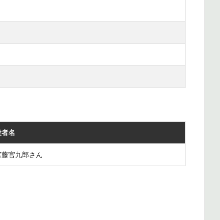
役者名
宮藤官九郎さん