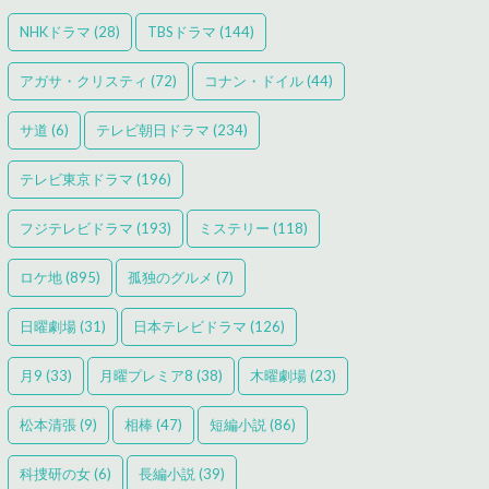
NHKドラマ
(28)
TBSドラマ
(144)
アガサ・クリスティ
(72)
コナン・ドイル
(44)
サ道
(6)
テレビ朝日ドラマ
(234)
テレビ東京ドラマ
(196)
フジテレビドラマ
(193)
ミステリー
(118)
ロケ地
(895)
孤独のグルメ
(7)
日曜劇場
(31)
日本テレビドラマ
(126)
月9
(33)
月曜プレミア8
(38)
木曜劇場
(23)
松本清張
(9)
相棒
(47)
短編小説
(86)
科捜研の女
(6)
長編小説
(39)