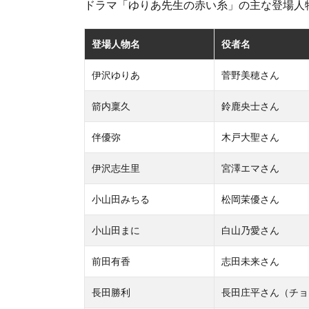
ドラマ「ゆりあ先生の赤い糸」の主な登場人
登場人物名
役者名
伊沢ゆりあ
菅野美穂さん
箭内稟久
鈴鹿央士さん
伴優弥
木戸大聖さん
伊沢志生里
宮澤エマさん
小山田みちる
松岡茉優さん
小山田まに
白山乃愛さん
前田有香
志田未来さん
長田勝利
長田庄平さん（チョ