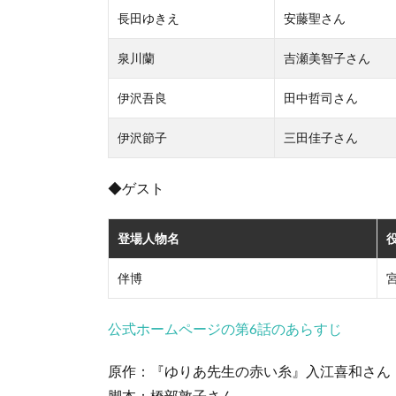
長田ゆきえ
安藤聖さん
泉川蘭
吉瀬美智子さん
伊沢吾良
田中哲司さん
伊沢節子
三田佳子さん
◆ゲスト
登場人物名
伴博
公式ホームページの第6話のあらすじ
原作：『ゆりあ先生の赤い糸』入江喜和さん
脚本：橋部敦子さん