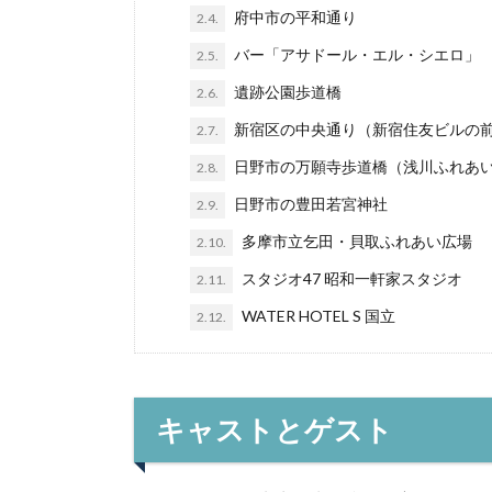
府中市の平和通り
2.4.
バー「アサドール・エル・シエロ」
2.5.
遺跡公園歩道橋
2.6.
新宿区の中央通り（新宿住友ビルの
2.7.
日野市の万願寺歩道橋（浅川ふれあ
2.8.
日野市の豊田若宮神社
2.9.
多摩市立乞田・貝取ふれあい広場
2.10.
スタジオ47 昭和一軒家スタジオ
2.11.
WATER HOTEL S 国立
2.12.
キャストとゲスト