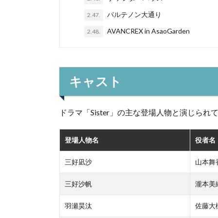
パルテノン大通り
2.47.
AVANCREX in AsaoGarden
2.48.
キャスト
ドラマ「Sister」の主な登場人物と演じら
登場人物名
役者名
三好凪沙
山本舞
三好沙帆
瀧本美
羽瀬昊汰
佐藤大