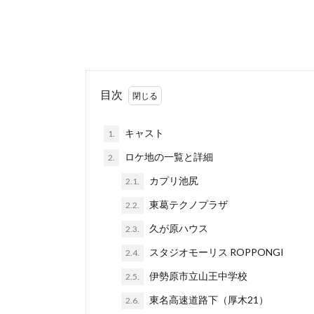
目次
キャスト
1.
ロケ地の一覧と詳細
2.
カプリ池尻
2.1.
東葛テクノプラザ
2.2.
久が原ハウス
2.3.
スタジオモーリス ROPPONGI
2.4.
伊勢原市立山王中学校
2.5.
東名高速道路下（厚木21）
2.6.