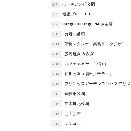
ぼうさいの丘公園
2.7.
銀座ブルーリリー
2.8.
HangOut HangOver 渋谷店
2.9.
長者丸踏切
2.10.
華飾スタジオ（高島平スタジオ）
2.11.
広島焼き うさぎ
2.12.
カフェ ルビーオン青山
2.13.
新川公園（隅田川テラス）
2.14.
プリンセスガーデンヨコハマ モリ
2.15.
鶴牧東公園
2.16.
並木町北公園
2.17.
池上会館
2.18.
cafe arica
2.19.