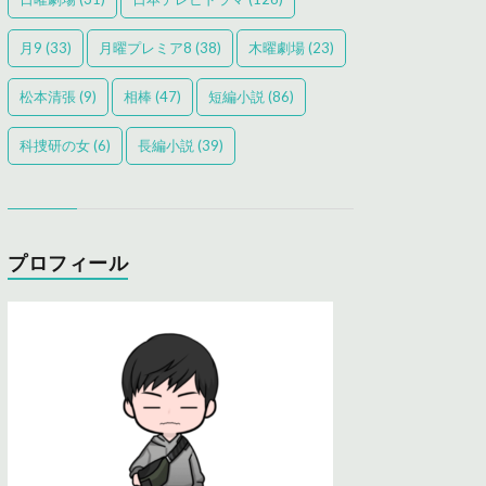
月9
(33)
月曜プレミア8
(38)
木曜劇場
(23)
松本清張
(9)
相棒
(47)
短編小説
(86)
科捜研の女
(6)
長編小説
(39)
プロフィール