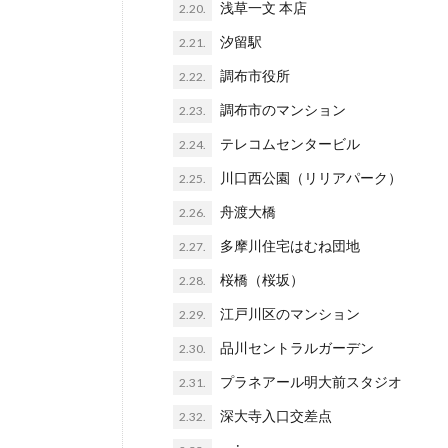
浅草一文 本店
2.20.
汐留駅
2.21.
調布市役所
2.22.
調布市のマンション
2.23.
テレコムセンタービル
2.24.
川口西公園（リリアパーク）
2.25.
舟渡大橋
2.26.
多摩川住宅はむね団地
2.27.
桜橋（桜坂）
2.28.
江戸川区のマンション
2.29.
品川セントラルガーデン
2.30.
プラネアール明大前スタジオ
2.31.
深大寺入口交差点
2.32.