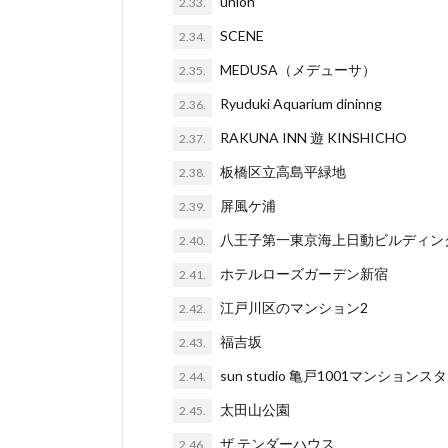
union
2.33.
SCENE
2.34.
MEDUSA（メデューサ）
2.35.
Ryuduki Aquarium dininng
2.36.
RAKUNA INN 遊 KINSHICHO
2.37.
板橋区立高島平緑地
2.38.
屏風ケ浦
2.39.
八王子第一東京海上日動ビルディン
2.40.
ホテルローズガーデン新宿
2.41.
江戸川区のマンション2
2.42.
福吉坂
2.43.
sun studio 亀戸1001マンションス
2.44.
太田山公園
2.45.
ザ テンダーハウス
2.46.