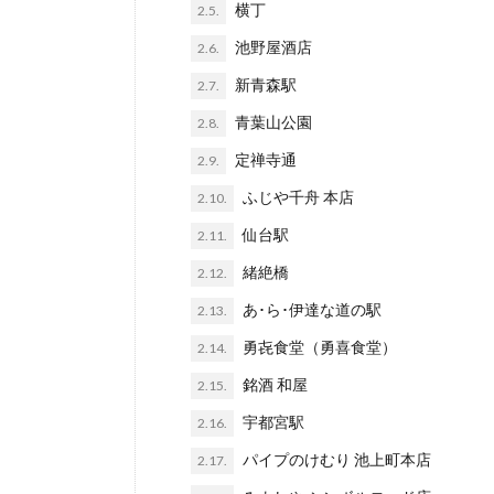
横丁
2.5.
池野屋酒店
2.6.
新青森駅
2.7.
青葉山公園
2.8.
定禅寺通
2.9.
ふじや千舟 本店
2.10.
仙台駅
2.11.
緒絶橋
2.12.
あ･ら･伊達な道の駅
2.13.
勇㐂食堂（勇喜食堂）
2.14.
銘酒 和屋
2.15.
宇都宮駅
2.16.
パイプのけむり 池上町本店
2.17.