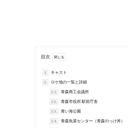
目次
キャスト
1.
ロケ地の一覧と詳細
2.
青森商工会議所
2.1.
青森市役所 駅前庁舎
2.2.
青い海公園
2.3.
青森魚菜センター（青森のっけ丼）
2.4.