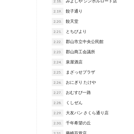
みよしや シンボルロード店
2.18.
餃子通り
2.19.
餃天堂
2.20.
とちびより
2.21.
郡山市立中央公民館
2.22.
郡山商工会議所
2.23.
泉屋酒店
2.24.
まざっせプラザ
2.25.
おにぎり たけや
2.26.
おむすび一路
2.27.
くしぜん
2.28.
大友パン さくら通り店
2.29.
千年希望の丘
2.30.
藤崎百貨店
2.31.