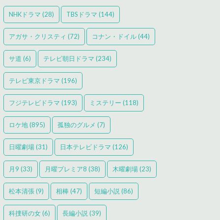
NHKドラマ
(28)
TBSドラマ
(144)
アガサ・クリスティ
(72)
コナン・ドイル
(44)
サ道
(6)
テレビ朝日ドラマ
(234)
テレビ東京ドラマ
(196)
フジテレビドラマ
(193)
ミステリー
(118)
ロケ地
(895)
孤独のグルメ
(7)
日曜劇場
(31)
日本テレビドラマ
(126)
月9
(33)
月曜プレミア8
(38)
木曜劇場
(23)
松本清張
(9)
相棒
(47)
短編小説
(86)
科捜研の女
(6)
長編小説
(39)