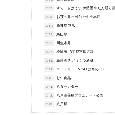
すてーきはうす 伊勢屋 牛たん通り
2.32.
お茶の井ヶ田 仙台中央本店
2.33.
高林堂 本店
2.34.
烏山駅
2.35.
川魚水井
2.36.
松廼家 JR宇都宮駅店舗
2.37.
島崎酒造 どうくつ酒蔵
2.38.
ユートリー（VISITはちのへ）
2.39.
むつ食品
2.40.
八食センター
2.41.
八戸市蕪島プロムナード公園
2.42.
八戸駅
2.43.