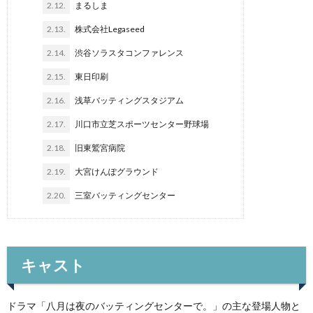
2.12.
まるしま
2.13.
株式会社Legaseed
2.14.
渋谷ソラスタコンファレンス
2.15.
東日印刷
2.16.
浅草バッティングスタジアム
2.17.
川口市立芝スポーツセンター野球場
2.18.
旧東鷲宮病院
2.19.
大宮けんぽグラウンド
2.20.
三室バッティングセンター
キャスト
ドラマ「八月は夜のバッティングセンターで。」の主な登場人物と