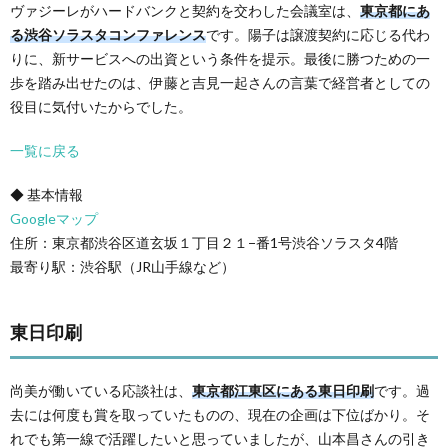
ヴァジーレがハードバンクと契約を交わした会議室は、
東京都にあ
る渋谷ソラスタコンファレンス
です。陽子は譲渡契約に応じる代わ
りに、新サービスへの出資という条件を提示。最後に勝つための一
歩を踏み出せたのは、伊藤と吉見一起さんの言葉で経営者としての
役目に気付いたからでした。
一覧に戻る
◆ 基本情報
Googleマップ
住所：東京都渋谷区道玄坂１丁目２１−番1号渋谷ソラスタ4階
最寄り駅：渋谷駅（JR山手線など）
東日印刷
尚美が働いている応談社は、
東京都江東区にある東日印刷
です。過
去には何度も賞を取っていたものの、現在の企画は下位ばかり。そ
れでも第一線で活躍したいと思っていましたが、山本昌さんの引き