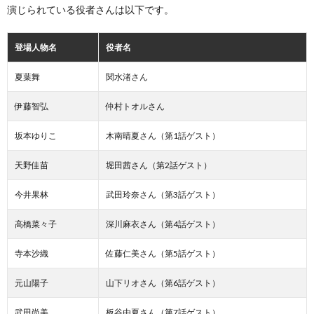
演じられている役者さんは以下です。
登場人物名
役者名
夏葉舞
関水渚さん
伊藤智弘
仲村トオルさん
坂本ゆりこ
木南晴夏さん（第1話ゲスト）
天野佳苗
堀田茜さん（第2話ゲスト）
今井果林
武田玲奈さん（第3話ゲスト）
高橋菜々子
深川麻衣さん（第4話ゲスト）
寺本沙織
佐藤仁美さん（第5話ゲスト）
元山陽子
山下リオさん（第6話ゲスト）
武田尚美
板谷由夏さん（第7話ゲスト）