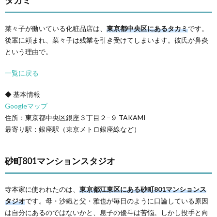
タカミ
菜々子が働いている化粧品店は、
東京都中央区にあるタカミ
です。
後輩に頼まれ、菜々子は残業を引き受けてしまいます。彼氏が鼻炎
という理由で。
一覧に戻る
◆ 基本情報
Googleマップ
住所：東京都中央区銀座３丁目２−９ TAKAMI
最寄り駅：銀座駅（東京メトロ銀座線など）
砂町801マンションスタジオ
寺本家に使われたのは、
東京都江東区にある砂町801マンションス
タジオ
です。母・沙織と父・雅也が毎日のように口論している原因
は自分にあるのではないかと、息子の優斗は苦悩。しかし投手と向