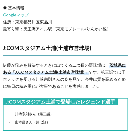
◆ 基本情報
Googleマップ
住所：東京都品川区東品川
最寄り駅：天王洲アイル駅（東京モノレール/りんかい線）
J:COMスタジアム土浦(土浦市営球場)
伊藤が悩みを解決するときに出てくる二つ目の野球場は、
茨城県に
ある「J:COMスタジアム土浦(土浦市営球場)」
です。第三話では千
本ノックを受ける川﨑宗則さんの姿を見て、今井は質を高めるため
に毎日の積み重ねが大事であることを実感しました。
J:COMスタジアム土浦で登場したレジェンド選手
川﨑宗則さん（第三話）
山本昌さん（第七話）