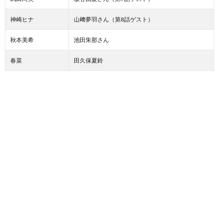
神崎ヒナ
山﨑夢羽さん（第8話ゲスト）
秋本美希
池田朱那さん
春菜
田久保夏鈴