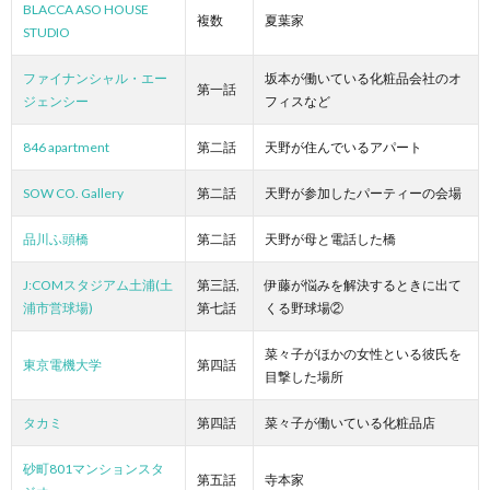
BLACCA ASO HOUSE
複数
夏葉家
STUDIO
ファイナンシャル・エー
坂本が働いている化粧品会社のオ
第一話
ジェンシー
フィスなど
846 apartment
第二話
天野が住んでいるアパート
SOW CO. Gallery
第二話
天野が参加したパーティーの会場
品川ふ頭橋
第二話
天野が母と電話した橋
J:COMスタジアム土浦(土
第三話,
伊藤が悩みを解決するときに出て
浦市営球場)
第七話
くる野球場②
菜々子がほかの女性といる彼氏を
東京電機大学
第四話
目撃した場所
タカミ
第四話
菜々子が働いている化粧品店
砂町801マンションスタ
第五話
寺本家