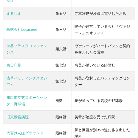
ジオ
まるしま
第五話
寺本雅也が沙織に電話したお店
陽子が経営している会社「ヴァジ
株式会社Legaseed
第六話
ーレ」のオフィス
渋谷ソラスタコンファレ
ヴァジーレがハードバンクと契約
第六話
ンス
を交わした会議室
東日印刷
第七話
尚美が働いている応談社
浅草バッティングスタジ
尚美が取材したバッティングセン
第七話
アム
ター
川口市立芝スポーツセン
複数
舞が通っている高校の野球場
ター野球場
旧東鷲宮病院
最終話
美希が治療を受けた病院
舞と伊藤が別々の道に歩き出した
大宮けんぽグラウンド
最終話
場所