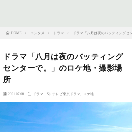
フ
問
ィ
い
エンタメ
ドラマ
ドラマ「八月は夜のバッティングセ
HOME
ー
合
ドラマ「八月は夜のバッティング
ル
わ
センターで。」のロケ地・撮影場
せ
所
2021.07.08
ドラマ
テレビ東京ドラマ
,
ロケ地