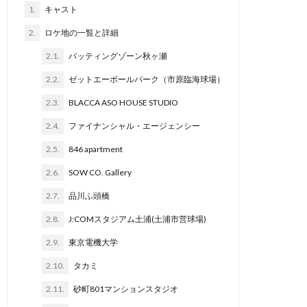
1.
キャスト
2.
ロケ地の一覧と詳細
2.1.
バッティングゾーン秋ヶ瀬
2.2.
ゼットエーボールパーク（市原臨海球場）
2.3.
BLACCA ASO HOUSE STUDIO
2.4.
ファイナンシャル・エージェンシー
2.5.
846 apartment
2.6.
SOW CO. Gallery
2.7.
品川ふ頭橋
2.8.
J:COMスタジアム土浦(土浦市営球場)
2.9.
東京電機大学
2.10.
タカミ
2.11.
砂町801マンションスタジオ