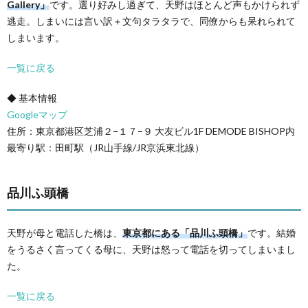
Gallery」
です。選り好みし過ぎて、天野はほとんど声もかけられず
逃走。しまいには言い訳＋文句タラタラで、同僚からも呆れられて
しまいます。
一覧に戻る
◆ 基本情報
Googleマップ
住所：東京都港区芝浦２−１７−９ 大友ビル1F DEMODE BISHOP内
最寄り駅：田町駅（JR山手線/JR京浜東北線）
品川ふ頭橋
天野が母と電話した橋は、
東京都にある「品川ふ頭橋」
です。結婚
をうるさく言ってくる母に、天野は怒って電話を切ってしまいまし
た。
一覧に戻る